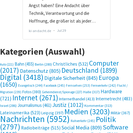
Kategorien (Auswahl)
Computer
Bahn
(455)
Christliches
(532)
Berlin
(280)
Auto
(221)
(2017)
Deutschland
(1899)
Datenschutz
(805)
Digital
(3418)
Europa
Digitale Sicherheit
(845)
(1650)
Evangelisch
(244)
Facebook
(245)
Fernsehen
(253)
Fernverkehr
(242)
Flucht /
Hardware
Fotos
(380)
Halle
(317)
Migration
(239)
Geheimdienst/Spionage
(227)
Internet
(2671)
(721)
Internetrecht
(483)
Internethandel
(413)
Justiz
(1012)
Journalismus
(461)
Kommentar
(313)
Israel
(286)
Medien
(3203)
Lateinamerika
(523)
Leipzig
(397)
Militär
(367)
Nachrichten
(5952)
Politik
Nahverkehr
(245)
(2797)
Software
Social Media
(809)
Radiobeiträge
(515)