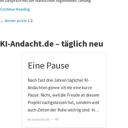
im Gespräch mit der Märkischen Allgemeinen Zeitung.
Continue Reading
Seitennummerierung
← Newer posts
1
2
der
KI-Andacht.de – täglich neu
Beiträge