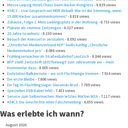
Messe Leipzig Hotel-Chaos beim Hacker-Kongress
- 8.829 views
#34C3 – Live-Gespräch mit MDR Aktuell: Wie ist die Stimmung, wenn
15.000 Hacker zusammenkommen?
- 8.818 views
Zuhause, Folge 1: Mein Lieblingsplatz in der Wohnung
- 8.733 views
Plakate als stumme Zeitzeugen
- 8.327 views
20 Jahre Israelnetz
- 8.150 views
Besuch der Knesset in Jerusalem
- 8.092 views
„Christlicher Medienverbund KEP“ heißt künftig „Christliche
Medieninitiative pro“
- 8.086 views
Frühlingserwachen im Straßenbahnhof Leutzsch
- 8.044 views
BFP stellt Zeitschrift GEISTbewegt! zum Jahresende ein – mein
Kommentar dazu
- 8.005 views
Endstation Balkanroute – wo sich Fluchtwege trennen
- 7.914 views
Die erste Bleibe
- 7.866 views
Ein Tag im Flüchtlingslager Slavonski Brod
- 7.789 views
Spezielles USB-Kabel fehlt
- 7.453 views
Service zum Selbermachen: Mein letztes Mal bei IKEA
- 7.117 views
#34C3: Die Geschichte einer Falschmeldung
- 6.855 views
Was erlebte ich wann?
August 2026