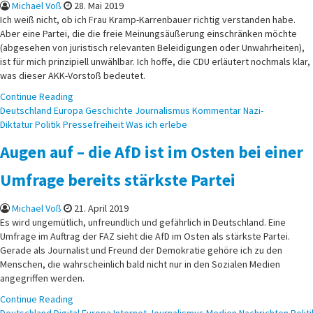
Michael Voß
28. Mai 2019
Ich weiß nicht, ob ich Frau Kramp-Karrenbauer richtig verstanden habe.
Aber eine Partei, die die freie Meinungsäußerung einschränken möchte
(abgesehen von juristisch relevanten Beleidigungen oder Unwahrheiten),
ist für mich prinzipiell unwählbar. Ich hoffe, die CDU erläutert nochmals klar,
was dieser AKK-Vorstoß bedeutet.
Continue Reading
Posted
Deutschland
Europa
Geschichte
Journalismus
Kommentar
Nazi-
in
Diktatur
Politik
Pressefreiheit
Was ich erlebe
Augen auf – die AfD ist im Osten bei einer
Umfrage bereits stärkste Partei
Michael Voß
21. April 2019
Es wird ungemütlich, unfreundlich und gefährlich in Deutschland. Eine
Umfrage im Auftrag der FAZ sieht die AfD im Osten als stärkste Partei.
Gerade als Journalist und Freund der Demokratie gehöre ich zu den
Menschen, die wahrscheinlich bald nicht nur in den Sozialen Medien
angegriffen werden.
Continue Reading
Posted