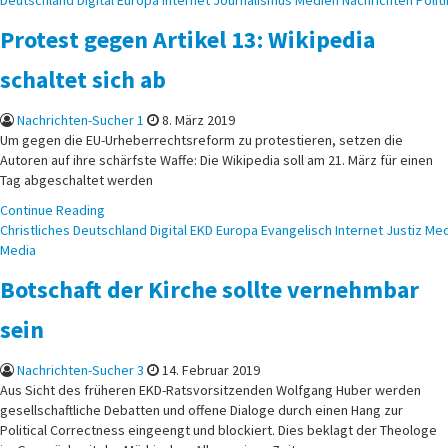
Deutschland
Digital
Europa
Internet
Journalismus
Medien
Nachrichten
Politi
in
Protest gegen Artikel 13: Wikipedia
schaltet sich ab
Nachrichten-Sucher 1
8. März 2019
Um gegen die EU-Urheberrechtsreform zu protestieren, setzen die
Autoren auf ihre schärfste Waffe: Die Wikipedia soll am 21. März für einen
Tag abgeschaltet werden
Continue Reading
Posted
Christliches
Deutschland
Digital
EKD
Europa
Evangelisch
Internet
Justiz
Med
in
Media
Botschaft der Kirche sollte vernehmbar
sein
Nachrichten-Sucher 3
14. Februar 2019
Aus Sicht des früheren EKD-Ratsvorsitzenden Wolfgang Huber werden
gesellschaftliche Debatten und offene Dialoge durch einen Hang zur
Political Correctness eingeengt und blockiert. Dies beklagt der Theologe