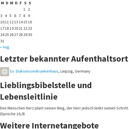
M
D
M
D
F
S
S
1
2
3
4
5
6
7
8
9
10
11
12
13
14
15
16
17
18
19
20
21
22
23
24
25
26
27
28
29
30
31
« Aug.
Letzter bekannter Aufenthaltsort
Ev. Diakonissenkrankenhaus
,
Leipzig
,
Germany
Lieblingsbibelstelle und
Lebensleitlinie
Des Menschen Herz plant seinen Weg, der Herr jedoch lenkt seinen Schritt.
(Sprüche 16,9)
Weitere Internetangebote