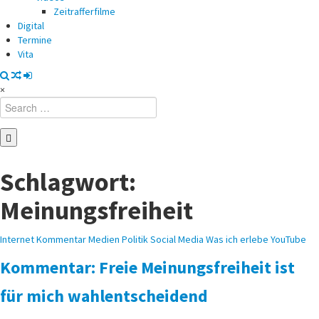
Zeitrafferfilme
Digital
Termine
Vita
×
Search
for:
Schlagwort:
Meinungsfreiheit
Posted
Internet
Kommentar
Medien
Politik
Social Media
Was ich erlebe
YouTube
in
Kommentar: Freie Meinungsfreiheit ist
für mich wahlentscheidend