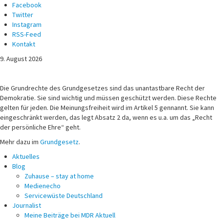
Facebook
Twitter
Instagram
RSS-Feed
Kontakt
9. August 2026
Michael Voß
Journalist und Christ
Die Grundrechte des Grundgesetzes sind das unantastbare Recht der
Demokratie. Sie sind wichtig und müssen geschützt werden. Diese Rechte
gelten für jeden. Die Meinungsfreiheit wird im Artikel 5 gennannt. Sie kann
eingeschränkt werden, das legt Absatz 2 da, wenn es u.a. um das „Recht
der persönliche Ehre“ geht.
Mehr dazu im
Grundgesetz
.
Aktuelles
Blog
Zuhause – stay at home
Medienecho
Servicewüste Deutschland
Journalist
Meine Beiträge bei MDR Aktuell