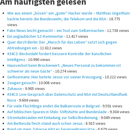
Am häufigsten gelesen
Wie aus einem „bösen“ ein „guter“ Hacker wurde – Matthias Ungethüm
hackte bereits die Bundeswehr, die Telekom und die NSA
- 18.775
views
Fake News leicht gemacht – ein Tool zum Selbermachen
- 12.738 views
Ein unglaublicher SZ-Kommentar
- 12.417 views
Quer durch Berlin: Der „Marsch für das Leben“ setzt sich gegen
Abtreibungen ein
- 11.612 views
#34C3: Beckedahl fordert bessere Kontrolle der künstlichen
Intelligenz
- 10.990 views
Hausverbot beim Brockenwirt: „Neues Personal zu bekommen ist
schwerer als neue Gäste“
- 10.274 views
Gethsemane: Hier betete Jesus vor seiner Kreuzigung
- 10.222 views
Zeugen gesucht
- 10.008 views
Zuhause
- 9.905 views
#34C3: Live-Gespräch über Datenschutz und NSA mit Deutschlandfunk
Nova
- 9.604 views
Für viele Flüchtlinge endet die Balkanroute in Belgrad
- 9.591 views
Auf biblischen Spuren in Shilo: Stiftshütte und Bundeslade
- 9.304 views
Stromladesäulen mit Einladung zur Selbstbedienung
- 9.049 views
Am Bethesda-Teich stand auch schon Jesus
- 8.915 views
Rund um mein Zuhause gibt es Feuerwehreinsätze
- 8.879 views