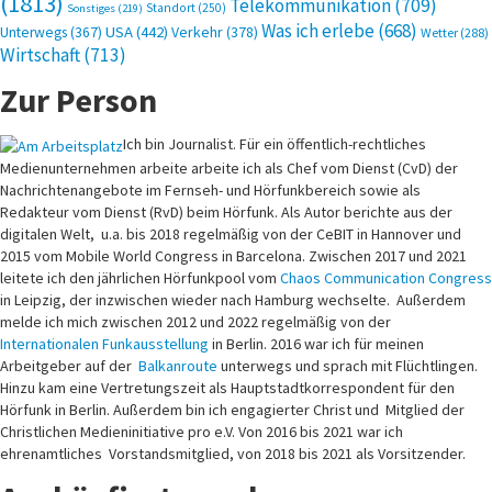
(1813)
Telekommunikation
(709)
Standort
(250)
Sonstiges
(219)
Was ich erlebe
(668)
USA
(442)
Verkehr
(378)
Unterwegs
(367)
Wetter
(288)
Wirtschaft
(713)
Zur Person
Ich bin Journalist. Für ein öffentlich-rechtliches
Medienunternehmen arbeite arbeite ich als Chef vom Dienst (CvD) der
Nachrichtenangebote im Fernseh- und Hörfunkbereich sowie als
Redakteur vom Dienst (RvD) beim Hörfunk. Als Autor berichte aus der
digitalen Welt, u.a. bis 2018 regelmäßig von der CeBIT in Hannover und
2015 vom Mobile World Congress in Barcelona. Zwischen 2017 und 2021
leitete ich den jährlichen Hörfunkpool vom
Chaos Communication Congress
in Leipzig, der inzwischen wieder nach Hamburg wechselte. Außerdem
melde ich mich zwischen 2012 und 2022 regelmäßig von der
Internationalen Funkausstellung
in Berlin. 2016 war ich für meinen
Arbeitgeber auf der
Balkanroute
unterwegs und sprach mit Flüchtlingen.
Hinzu kam eine Vertretungszeit als Hauptstadtkorrespondent für den
Hörfunk in Berlin. Außerdem bin ich engagierter Christ und Mitglied der
Christlichen Medieninitiative pro e.V. Von 2016 bis 2021 war ich
ehrenamtliches Vorstandsmitglied, von 2018 bis 2021 als Vorsitzender.