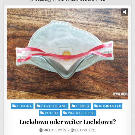
Posted
CORONA
DEUTSCHLAND
EUROPA
KOMMENTAR
in
POLITIK
WAS ICH ERLEBE
Lockdown oder weiter Lochdown?
MICHAEL VOSS
21. APRIL 2021