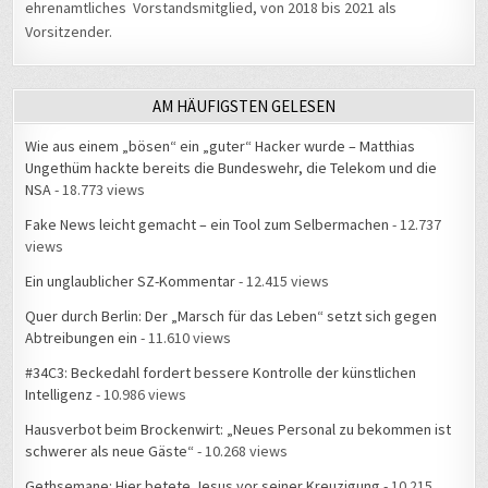
ehrenamtliches Vorstandsmitglied, von 2018 bis 2021 als
Vorsitzender.
AM HÄUFIGSTEN GELESEN
Wie aus einem „bösen“ ein „guter“ Hacker wurde – Matthias
Ungethüm hackte bereits die Bundeswehr, die Telekom und die
NSA
- 18.773 views
Fake News leicht gemacht – ein Tool zum Selbermachen
- 12.737
views
Ein unglaublicher SZ-Kommentar
- 12.415 views
Quer durch Berlin: Der „Marsch für das Leben“ setzt sich gegen
Abtreibungen ein
- 11.610 views
#34C3: Beckedahl fordert bessere Kontrolle der künstlichen
Intelligenz
- 10.986 views
Hausverbot beim Brockenwirt: „Neues Personal zu bekommen ist
schwerer als neue Gäste“
- 10.268 views
Gethsemane: Hier betete Jesus vor seiner Kreuzigung
- 10.215