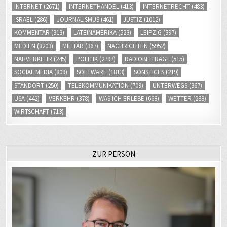
INTERNET
(2671)
INTERNETHANDEL
(413)
INTERNETRECHT
(483)
ISRAEL
(286)
JOURNALISMUS
(461)
JUSTIZ
(1012)
KOMMENTAR
(313)
LATEINAMERIKA
(523)
LEIPZIG
(397)
MEDIEN
(3203)
MILITÄR
(367)
NACHRICHTEN
(5952)
NAHVERKEHR
(245)
POLITIK
(2797)
RADIOBEITRÄGE
(515)
SOCIAL MEDIA
(809)
SOFTWARE
(1813)
SONSTIGES
(219)
STANDORT
(250)
TELEKOMMUNIKATION
(709)
UNTERWEGS
(367)
USA
(442)
VERKEHR
(378)
WAS ICH ERLEBE
(668)
WETTER
(288)
WIRTSCHAFT
(713)
ZUR PERSON