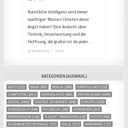
KATEGORIEN (AUSWAHL)
AUTO
(221)
BAHN
(455)
BERLIN
(280)
CHRISTLICHES
(532)
COMPUTER
(2017)
DATENSCHUTZ
(805)
DEUTSCHLAND
(1899)
DIGITAL
(3418)
DIGITALE SICHERHEIT
(845)
EUROPA
(1650)
EVANGELISCH
(244)
FACEBOOK
(245)
FERNSEHEN
(253)
FERNVERKEHR
(242)
FLUCHT / MIGRATION
(239)
FOTOS
(380)
GEHEIMDIENST/SPIONAGE
(227)
HALLE
(317)
HARDWARE
(721)