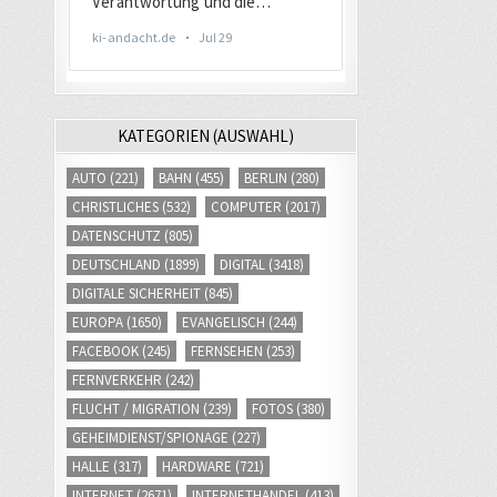
KATEGORIEN (AUSWAHL)
AUTO
(221)
BAHN
(455)
BERLIN
(280)
CHRISTLICHES
(532)
COMPUTER
(2017)
DATENSCHUTZ
(805)
DEUTSCHLAND
(1899)
DIGITAL
(3418)
DIGITALE SICHERHEIT
(845)
EUROPA
(1650)
EVANGELISCH
(244)
FACEBOOK
(245)
FERNSEHEN
(253)
FERNVERKEHR
(242)
FLUCHT / MIGRATION
(239)
FOTOS
(380)
GEHEIMDIENST/SPIONAGE
(227)
HALLE
(317)
HARDWARE
(721)
INTERNET
(2671)
INTERNETHANDEL
(413)