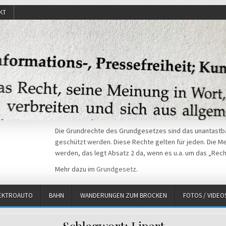
KT
Die Grundrechte des Grundgesetzes sind das unantastba
geschützt werden. Diese Rechte gelten für jeden. Die Mei
werden, das legt Absatz 2 da, wenn es u.a. um das „Rech
Mehr dazu im
Grundgesetz
.
EKTROAUTO
BAHN
WANDERUNGEN ZUM BROCKEN
FOTOS / VIDEO
Schlagwort:
Lipert