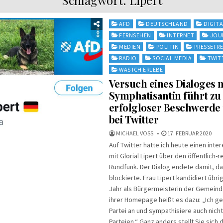
Posted
AFD
DEUTSCHLAND
DIGIT
in
FERNSEHEN
INTERNET
JOU
MEDIEN
POLITIK
PRESSEFRE
RADIO
SOCIAL MEDIA
TWIT
WAS ICH ERLEBE
Versuch eines Dialoges 
Symphatisantin führt zu
erfolgloser Beschwerde
bei Twitter
MICHAEL VOSS
17. FEBRUAR 2020
Auf Twitter hatte ich heute einen inte
mit Glorial Lipert über den öffentlich-r
Rundfunk. Der Dialog endete damit, da
blockierte. Frau Lipert kandidiert übr
Jahr als Bürgermeisterin der Gemeind
ihrer Homepage heißt es dazu: „Ich g
Partei an und sympathisiere auch nicht
Parteien.“ Ganz anders stellt Sie sich