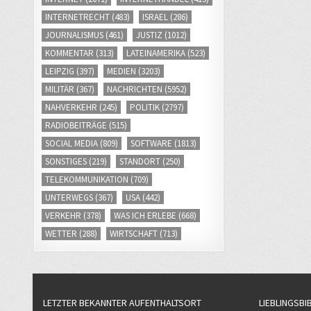
INTERNETRECHT
(483)
ISRAEL
(286)
JOURNALISMUS
(461)
JUSTIZ
(1012)
KOMMENTAR
(313)
LATEINAMERIKA
(523)
LEIPZIG
(397)
MEDIEN
(3203)
MILITÄR
(367)
NACHRICHTEN
(5952)
NAHVERKEHR
(245)
POLITIK
(2797)
RADIOBEITRÄGE
(515)
SOCIAL MEDIA
(809)
SOFTWARE
(1813)
SONSTIGES
(219)
STANDORT
(250)
TELEKOMMUNIKATION
(709)
UNTERWEGS
(367)
USA
(442)
VERKEHR
(378)
WAS ICH ERLEBE
(668)
WETTER
(288)
WIRTSCHAFT
(713)
LETZTER BEKANNTER AUFENTHALTSORT
LIEBLINGSBI