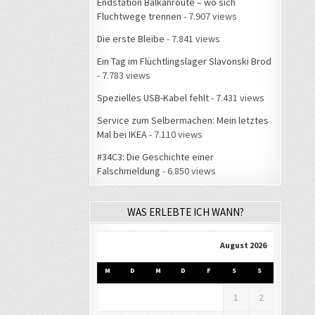
Endstation Balkanroute – wo sich
Fluchtwege trennen
- 7.907 views
Die erste Bleibe
- 7.841 views
Ein Tag im Flüchtlingslager Slavonski Brod
- 7.783 views
Spezielles USB-Kabel fehlt
- 7.431 views
Service zum Selbermachen: Mein letztes
Mal bei IKEA
- 7.110 views
#34C3: Die Geschichte einer
Falschmeldung
- 6.850 views
WAS ERLEBTE ICH WANN?
August 2026
M
D
M
D
F
S
S
1
2