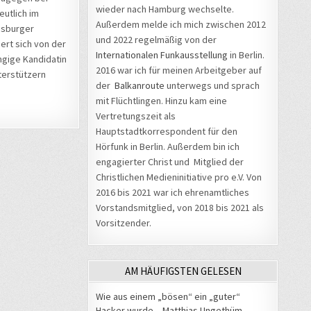
wieder nach Hamburg wechselte.
eutlich im
Außerdem melde ich mich zwischen 2012
ugsburger
und 2022 regelmäßig von der
pert sich von der
Internationalen Funkausstellung
in Berlin.
ängige Kandidatin
2016 war ich für meinen Arbeitgeber auf
terstützern
der
Balkanroute
unterwegs und sprach
mit Flüchtlingen. Hinzu kam eine
Vertretungszeit als
Hauptstadtkorrespondent für den
Hörfunk in Berlin. Außerdem bin ich
engagierter Christ und Mitglied der
Christlichen Medieninitiative pro e.V. Von
2016 bis 2021 war ich ehrenamtliches
Vorstandsmitglied, von 2018 bis 2021 als
Vorsitzender.
AM HÄUFIGSTEN GELESEN
Wie aus einem „bösen“ ein „guter“
Hacker wurde – Matthias Ungethüm