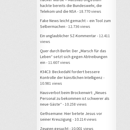
hackte bereits die Bundeswehr, die
Telekom und die NSA
- 18.770 views
Fake News leicht gemacht – ein Tool zum
Selbermachen
- 12.736 views
Ein unglaublicher SZ-Kommentar
- 12.411
views
Quer durch Berlin: Der „Marsch für das
Leben“ setzt sich gegen Abtreibungen
ein
- 11.607 views
#34C3: Beckedahl fordert bessere
Kontrolle der künstlichen Intelligenz
-
10.981 views
Hausverbot beim Brockenwirt: „Neues
Personal zu bekommen ist schwerer als
neue Gäste“
- 10.258 views
Gethsemane: Hier betete Jesus vor
seiner Kreuzigung
- 10.214 views
Zeugen gesucht
- 10.001 views