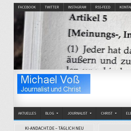
FACEBOOK
TWITTER
INSTAGRAM
RSS-FEED
KONTA
Michael Voß
Journalist und Christ
AKTUELLES
BLOG
JOURNALIST
CHRIST
EL
KI-ANDACHT.DE – TÄGLICH NEU