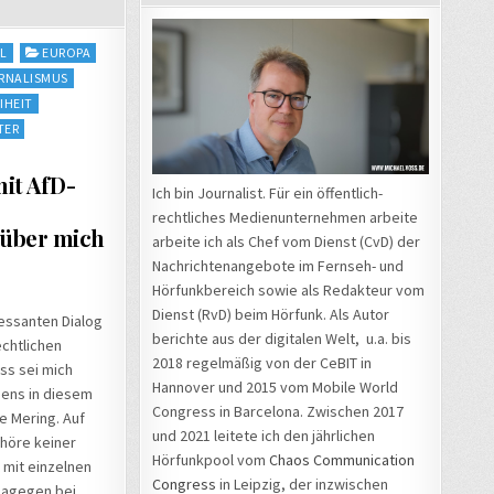
AL
EUROPA
RNALISMUS
IHEIT
TER
mit AfD-
Ich bin Journalist. Für ein öffentlich-
rechtliches Medienunternehmen arbeite
 über mich
arbeite ich als Chef vom Dienst (CvD) der
Nachrichtenangebote im Fernseh- und
Hörfunkbereich sowie als Redakteur vom
Dienst (RvD) beim Hörfunk. Als Autor
ressanten Dialog
berichte aus der digitalen Welt, u.a. bis
echtlichen
2018 regelmäßig von der CeBIT in
ss sei mich
Hannover und 2015 vom Mobile World
igens in diesem
Congress in Barcelona. Zwischen 2017
e Mering. Auf
und 2021 leitete ich den jährlichen
ehöre keiner
Hörfunkpool vom
Chaos Communication
 mit einzelnen
Congress
in Leipzig, der inzwischen
 dagegen bei