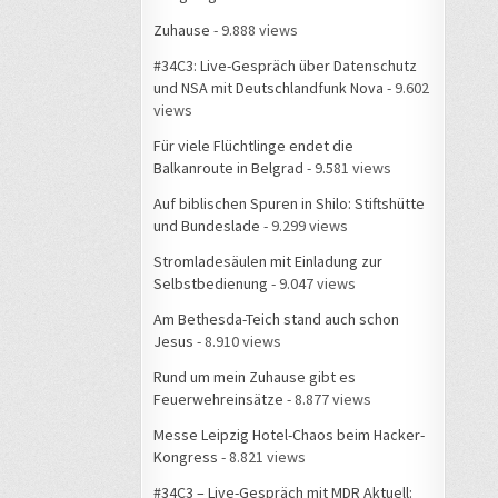
Zuhause
- 9.888 views
#34C3: Live-Gespräch über Datenschutz
und NSA mit Deutschlandfunk Nova
- 9.602
views
Für viele Flüchtlinge endet die
Balkanroute in Belgrad
- 9.581 views
Auf biblischen Spuren in Shilo: Stiftshütte
und Bundeslade
- 9.299 views
Stromladesäulen mit Einladung zur
Selbstbedienung
- 9.047 views
Am Bethesda-Teich stand auch schon
Jesus
- 8.910 views
Rund um mein Zuhause gibt es
Feuerwehreinsätze
- 8.877 views
Messe Leipzig Hotel-Chaos beim Hacker-
Kongress
- 8.821 views
#34C3 – Live-Gespräch mit MDR Aktuell: