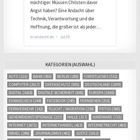
KATEGORIEN (AUSWAHL)
AUTO
(221)
BAHN
(455)
BERLIN
(280)
CHRISTLICHES
(532)
COMPUTER
(2017)
DATENSCHUTZ
(805)
DEUTSCHLAND
(1899)
DIGITAL
(3418)
DIGITALE SICHERHEIT
(845)
EUROPA
(1650)
EVANGELISCH
(244)
FACEBOOK
(245)
FERNSEHEN
(253)
FERNVERKEHR
(242)
FLUCHT / MIGRATION
(239)
FOTOS
(380)
GEHEIMDIENST/SPIONAGE
(227)
HALLE
(317)
HARDWARE
(721)
INTERNET
(2671)
INTERNETHANDEL
(413)
INTERNETRECHT
(483)
ISRAEL
(286)
JOURNALISMUS
(461)
JUSTIZ
(1012)