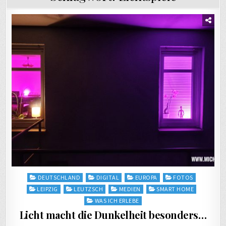
Posted
DEUTSCHLAND
DIGITAL
EUROPA
FOTOS
in
LEIPZIG
LEUTZSCH
MEDIEN
SMART HOME
WAS ICH ERLEBE
Licht macht die Dunkelheit besonders…