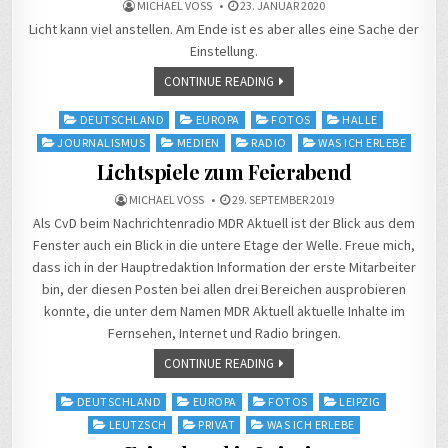
MICHAEL VOSS
23. JANUAR 2020
Licht kann viel anstellen. Am Ende ist es aber alles eine Sache der
Einstellung.
CONTINUE READING
Posted
DEUTSCHLAND
EUROPA
FOTOS
HALLE
in
JOURNALISMUS
MEDIEN
RADIO
WAS ICH ERLEBE
Lichtspiele zum Feierabend
MICHAEL VOSS
29. SEPTEMBER 2019
Als CvD beim Nachrichtenradio MDR Aktuell ist der Blick aus dem
Fenster auch ein Blick in die untere Etage der Welle. Freue mich,
dass ich in der Hauptredaktion Information der erste Mitarbeiter
bin, der diesen Posten bei allen drei Bereichen ausprobieren
konnte, die unter dem Namen MDR Aktuell aktuelle Inhalte im
Fernsehen, Internet und Radio bringen.
CONTINUE READING
Posted
DEUTSCHLAND
EUROPA
FOTOS
LEIPZIG
in
LEUTZSCH
PRIVAT
WAS ICH ERLEBE