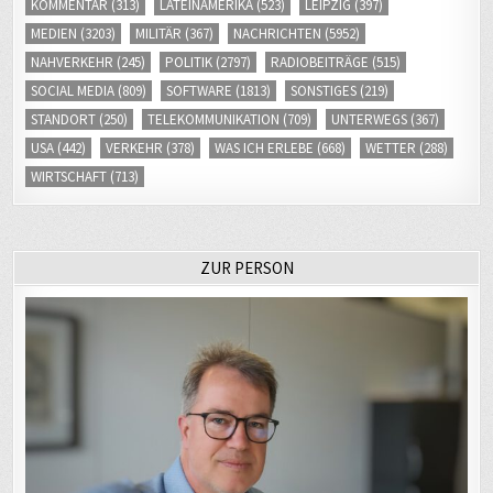
KOMMENTAR
(313)
LATEINAMERIKA
(523)
LEIPZIG
(397)
MEDIEN
(3203)
MILITÄR
(367)
NACHRICHTEN
(5952)
NAHVERKEHR
(245)
POLITIK
(2797)
RADIOBEITRÄGE
(515)
SOCIAL MEDIA
(809)
SOFTWARE
(1813)
SONSTIGES
(219)
STANDORT
(250)
TELEKOMMUNIKATION
(709)
UNTERWEGS
(367)
USA
(442)
VERKEHR
(378)
WAS ICH ERLEBE
(668)
WETTER
(288)
WIRTSCHAFT
(713)
ZUR PERSON