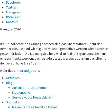
Facebook
Twitter
Instagram
RSS-Feed
Kontakt
6. August 2026
Michael Voß
Journalist und Christ
Die Grundrechte des Grundgesetzes sind das unantastbare Recht der
Demokratie. Sie sind wichtig und müssen geschützt werden. Diese Rechte
gelten für jeden. Die Meinungsfreiheit wird im Artikel 5 gennannt. Sie kann
eingeschränkt werden, das legt Absatz 2 da, wenn es u.a. um das „Recht
der persönliche Ehre“ geht.
Mehr dazu im
Grundgesetz
.
Aktuelles
Blog
Zuhause – stay at home
Medienecho
Servicewüste Deutschland
Journalist
Meine Beiträge bei MDR Aktuell