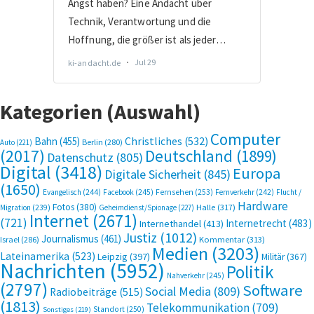
Kategorien (Auswahl)
Computer
Bahn
(455)
Christliches
(532)
Berlin
(280)
Auto
(221)
(2017)
Deutschland
(1899)
Datenschutz
(805)
Digital
(3418)
Europa
Digitale Sicherheit
(845)
(1650)
Evangelisch
(244)
Facebook
(245)
Fernsehen
(253)
Fernverkehr
(242)
Flucht /
Hardware
Fotos
(380)
Halle
(317)
Migration
(239)
Geheimdienst/Spionage
(227)
Internet
(2671)
(721)
Internetrecht
(483)
Internethandel
(413)
Justiz
(1012)
Journalismus
(461)
Kommentar
(313)
Israel
(286)
Medien
(3203)
Lateinamerika
(523)
Leipzig
(397)
Militär
(367)
Nachrichten
(5952)
Politik
Nahverkehr
(245)
(2797)
Software
Social Media
(809)
Radiobeiträge
(515)
(1813)
Telekommunikation
(709)
Standort
(250)
Sonstiges
(219)