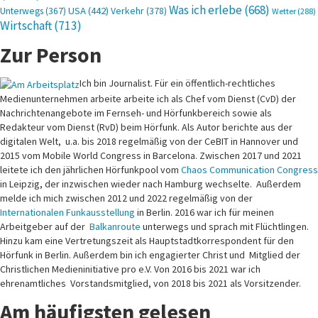
Was ich erlebe
(668)
USA
(442)
Verkehr
(378)
Unterwegs
(367)
Wetter
(288)
Wirtschaft
(713)
Zur Person
Ich bin Journalist. Für ein öffentlich-rechtliches
Medienunternehmen arbeite arbeite ich als Chef vom Dienst (CvD) der
Nachrichtenangebote im Fernseh- und Hörfunkbereich sowie als
Redakteur vom Dienst (RvD) beim Hörfunk. Als Autor berichte aus der
digitalen Welt, u.a. bis 2018 regelmäßig von der CeBIT in Hannover und
2015 vom Mobile World Congress in Barcelona. Zwischen 2017 und 2021
leitete ich den jährlichen Hörfunkpool vom
Chaos Communication Congress
in Leipzig, der inzwischen wieder nach Hamburg wechselte. Außerdem
melde ich mich zwischen 2012 und 2022 regelmäßig von der
Internationalen Funkausstellung
in Berlin. 2016 war ich für meinen
Arbeitgeber auf der
Balkanroute
unterwegs und sprach mit Flüchtlingen.
Hinzu kam eine Vertretungszeit als Hauptstadtkorrespondent für den
Hörfunk in Berlin. Außerdem bin ich engagierter Christ und Mitglied der
Christlichen Medieninitiative pro e.V. Von 2016 bis 2021 war ich
ehrenamtliches Vorstandsmitglied, von 2018 bis 2021 als Vorsitzender.
Am häufigsten gelesen