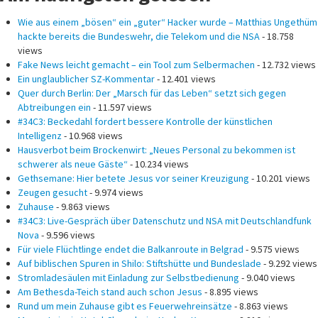
Wie aus einem „bösen“ ein „guter“ Hacker wurde – Matthias Ungethüm
hackte bereits die Bundeswehr, die Telekom und die NSA
- 18.758
views
Fake News leicht gemacht – ein Tool zum Selbermachen
- 12.732 views
Ein unglaublicher SZ-Kommentar
- 12.401 views
Quer durch Berlin: Der „Marsch für das Leben“ setzt sich gegen
Abtreibungen ein
- 11.597 views
#34C3: Beckedahl fordert bessere Kontrolle der künstlichen
Intelligenz
- 10.968 views
Hausverbot beim Brockenwirt: „Neues Personal zu bekommen ist
schwerer als neue Gäste“
- 10.234 views
Gethsemane: Hier betete Jesus vor seiner Kreuzigung
- 10.201 views
Zeugen gesucht
- 9.974 views
Zuhause
- 9.863 views
#34C3: Live-Gespräch über Datenschutz und NSA mit Deutschlandfunk
Nova
- 9.596 views
Für viele Flüchtlinge endet die Balkanroute in Belgrad
- 9.575 views
Auf biblischen Spuren in Shilo: Stiftshütte und Bundeslade
- 9.292 views
Stromladesäulen mit Einladung zur Selbstbedienung
- 9.040 views
Am Bethesda-Teich stand auch schon Jesus
- 8.895 views
Rund um mein Zuhause gibt es Feuerwehreinsätze
- 8.863 views