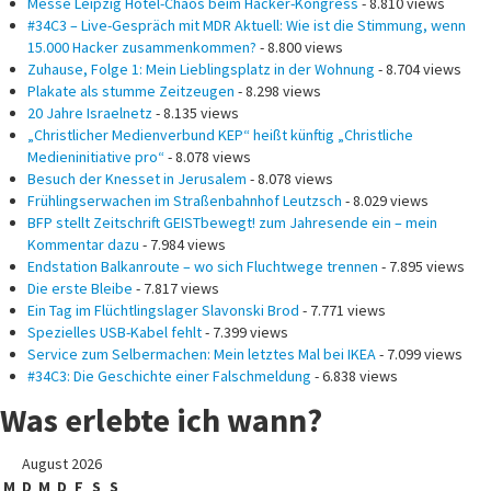
Messe Leipzig Hotel-Chaos beim Hacker-Kongress
- 8.810 views
#34C3 – Live-Gespräch mit MDR Aktuell: Wie ist die Stimmung, wenn
15.000 Hacker zusammenkommen?
- 8.800 views
Zuhause, Folge 1: Mein Lieblingsplatz in der Wohnung
- 8.704 views
Plakate als stumme Zeitzeugen
- 8.298 views
20 Jahre Israelnetz
- 8.135 views
„Christlicher Medienverbund KEP“ heißt künftig „Christliche
Medieninitiative pro“
- 8.078 views
Besuch der Knesset in Jerusalem
- 8.078 views
Frühlingserwachen im Straßenbahnhof Leutzsch
- 8.029 views
BFP stellt Zeitschrift GEISTbewegt! zum Jahresende ein – mein
Kommentar dazu
- 7.984 views
Endstation Balkanroute – wo sich Fluchtwege trennen
- 7.895 views
Die erste Bleibe
- 7.817 views
Ein Tag im Flüchtlingslager Slavonski Brod
- 7.771 views
Spezielles USB-Kabel fehlt
- 7.399 views
Service zum Selbermachen: Mein letztes Mal bei IKEA
- 7.099 views
#34C3: Die Geschichte einer Falschmeldung
- 6.838 views
Was erlebte ich wann?
August 2026
M
D
M
D
F
S
S