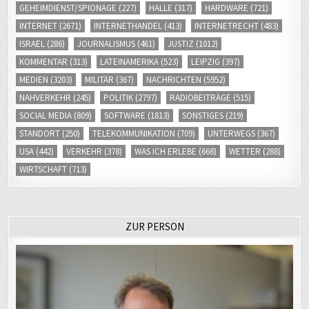
GEHEIMDIENST/SPIONAGE
(227)
HALLE
(317)
HARDWARE
(721)
INTERNET
(2671)
INTERNETHANDEL
(413)
INTERNETRECHT
(483)
ISRAEL
(286)
JOURNALISMUS
(461)
JUSTIZ
(1012)
KOMMENTAR
(313)
LATEINAMERIKA
(523)
LEIPZIG
(397)
MEDIEN
(3203)
MILITÄR
(367)
NACHRICHTEN
(5952)
NAHVERKEHR
(245)
POLITIK
(2797)
RADIOBEITRÄGE
(515)
SOCIAL MEDIA
(809)
SOFTWARE
(1813)
SONSTIGES
(219)
STANDORT
(250)
TELEKOMMUNIKATION
(709)
UNTERWEGS
(367)
USA
(442)
VERKEHR
(378)
WAS ICH ERLEBE
(668)
WETTER
(288)
WIRTSCHAFT
(713)
ZUR PERSON