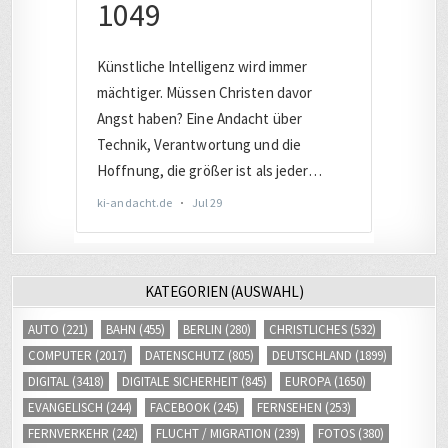
KATEGORIEN (AUSWAHL)
AUTO
(221)
BAHN
(455)
BERLIN
(280)
CHRISTLICHES
(532)
COMPUTER
(2017)
DATENSCHUTZ
(805)
DEUTSCHLAND
(1899)
DIGITAL
(3418)
DIGITALE SICHERHEIT
(845)
EUROPA
(1650)
EVANGELISCH
(244)
FACEBOOK
(245)
FERNSEHEN
(253)
FERNVERKEHR
(242)
FLUCHT / MIGRATION
(239)
FOTOS
(380)