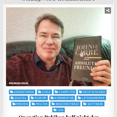
Posted
ARGENTINIEN
CHILE
COMPUTER
DEUTSCHLAND
in
DIGITAL
EUROPA
KOMMENTAR
LATEINAMERIKA
MEDIEN
POLITIK
RADIOBEITRÄGE
SOFTWARE
USA