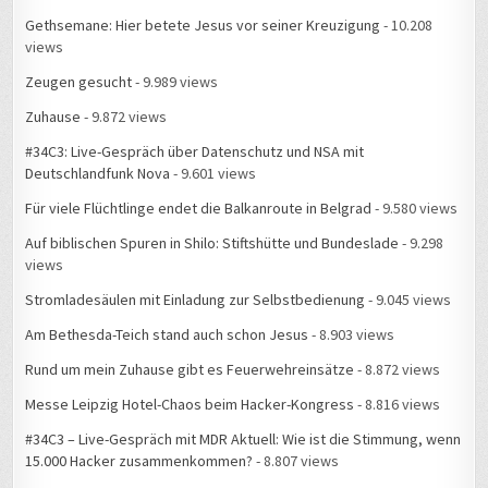
Gethsemane: Hier betete Jesus vor seiner Kreuzigung
- 10.208
views
Zeugen gesucht
- 9.989 views
Zuhause
- 9.872 views
#34C3: Live-Gespräch über Datenschutz und NSA mit
Deutschlandfunk Nova
- 9.601 views
Für viele Flüchtlinge endet die Balkanroute in Belgrad
- 9.580 views
Auf biblischen Spuren in Shilo: Stiftshütte und Bundeslade
- 9.298
views
Stromladesäulen mit Einladung zur Selbstbedienung
- 9.045 views
Am Bethesda-Teich stand auch schon Jesus
- 8.903 views
Rund um mein Zuhause gibt es Feuerwehreinsätze
- 8.872 views
Messe Leipzig Hotel-Chaos beim Hacker-Kongress
- 8.816 views
#34C3 – Live-Gespräch mit MDR Aktuell: Wie ist die Stimmung, wenn
15.000 Hacker zusammenkommen?
- 8.807 views