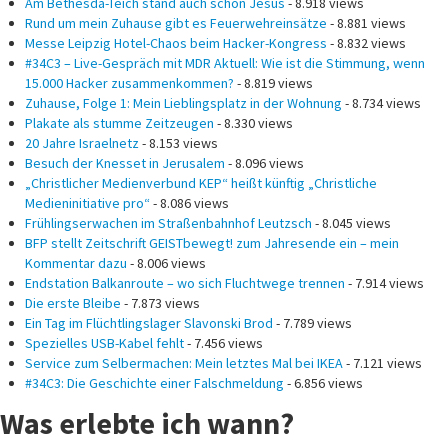
Am Bethesda-Teich stand auch schon Jesus
- 8.918 views
Rund um mein Zuhause gibt es Feuerwehreinsätze
- 8.881 views
Messe Leipzig Hotel-Chaos beim Hacker-Kongress
- 8.832 views
#34C3 – Live-Gespräch mit MDR Aktuell: Wie ist die Stimmung, wenn
15.000 Hacker zusammenkommen?
- 8.819 views
Zuhause, Folge 1: Mein Lieblingsplatz in der Wohnung
- 8.734 views
Plakate als stumme Zeitzeugen
- 8.330 views
20 Jahre Israelnetz
- 8.153 views
Besuch der Knesset in Jerusalem
- 8.096 views
„Christlicher Medienverbund KEP“ heißt künftig „Christliche
Medieninitiative pro“
- 8.086 views
Frühlingserwachen im Straßenbahnhof Leutzsch
- 8.045 views
BFP stellt Zeitschrift GEISTbewegt! zum Jahresende ein – mein
Kommentar dazu
- 8.006 views
Endstation Balkanroute – wo sich Fluchtwege trennen
- 7.914 views
Die erste Bleibe
- 7.873 views
Ein Tag im Flüchtlingslager Slavonski Brod
- 7.789 views
Spezielles USB-Kabel fehlt
- 7.456 views
Service zum Selbermachen: Mein letztes Mal bei IKEA
- 7.121 views
#34C3: Die Geschichte einer Falschmeldung
- 6.856 views
Was erlebte ich wann?