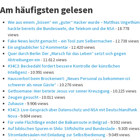
Am häufigsten gelesen
Wie aus einem „bösen“ ein „guter“ Hacker wurde – Matthias Ungethüm
hackte bereits die Bundeswehr, die Telekom und die NSA
- 18.778
views
Fake News leicht gemacht – ein Tool zum Selbermachen
- 12.738 views
Ein unglaublicher SZ-Kommentar
- 12.420 views
Quer durch Berlin: Der „Marsch für das Leben“ setzt sich gegen
Abtreibungen ein
- 11.612 views
#34C3: Beckedahl fordert bessere Kontrolle der künstlichen
Intelligenz
- 10.991 views
Hausverbot beim Brockenwirt: „Neues Personal zu bekommen ist
schwerer als neue Gäste“
- 10.276 views
Gethsemane: Hier betete Jesus vor seiner Kreuzigung
- 10.225 views
Zeugen gesucht
- 10.011 views
Zuhause
- 9.906 views
#34C3: Live-Gespräch über Datenschutz und NSA mit Deutschlandfunk
Nova
- 9.604 views
Für viele Flüchtlinge endet die Balkanroute in Belgrad
- 9.592 views
Auf biblischen Spuren in Shilo: Stiftshütte und Bundeslade
- 9.305 views
Stromladesäulen mit Einladung zur Selbstbedienung
- 9.049 views