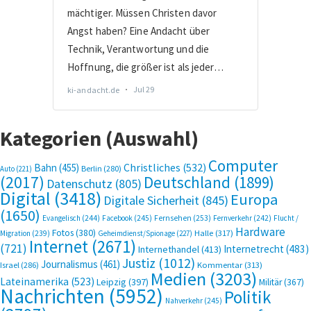
Kategorien (Auswahl)
Computer
Bahn
(455)
Christliches
(532)
Berlin
(280)
Auto
(221)
(2017)
Deutschland
(1899)
Datenschutz
(805)
Digital
(3418)
Europa
Digitale Sicherheit
(845)
(1650)
Evangelisch
(244)
Facebook
(245)
Fernsehen
(253)
Fernverkehr
(242)
Flucht /
Hardware
Fotos
(380)
Halle
(317)
Migration
(239)
Geheimdienst/Spionage
(227)
Internet
(2671)
(721)
Internetrecht
(483)
Internethandel
(413)
Justiz
(1012)
Journalismus
(461)
Kommentar
(313)
Israel
(286)
Medien
(3203)
Lateinamerika
(523)
Leipzig
(397)
Militär
(367)
Nachrichten
(5952)
Politik
Nahverkehr
(245)