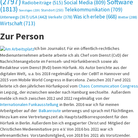
(2797)
Software
Social Media
(809)
Radiobeiträge
(515)
(1813)
Telekommunikation
(709)
Standort
(250)
Sonstiges
(219)
Was ich erlebe
(668)
USA
(442)
Verkehr
(378)
Unterwegs
(367)
Wetter
(288)
Wirtschaft
(713)
Zur Person
Ich bin Journalist. Für ein öffentlich-rechtliches
Medienunternehmen arbeite arbeite ich als Chef vom Dienst (CvD) der
Nachrichtenangebote im Fernseh- und Hörfunkbereich sowie als
Redakteur vom Dienst (RvD) beim Hörfunk. Als Autor berichte aus der
digitalen Welt, u.a. bis 2018 regelmäßig von der CeBIT in Hannover und
2015 vom Mobile World Congress in Barcelona. Zwischen 2017 und 2021
leitete ich den jährlichen Hörfunkpool vom
Chaos Communication Congress
in Leipzig, der inzwischen wieder nach Hamburg wechselte. Außerdem
melde ich mich zwischen 2012 und 2022 regelmäßig von der
Internationalen Funkausstellung
in Berlin. 2016 war ich für meinen
Arbeitgeber auf der
Balkanroute
unterwegs und sprach mit Flüchtlingen.
Hinzu kam eine Vertretungszeit als Hauptstadtkorrespondent für den
Hörfunk in Berlin. Außerdem bin ich engagierter Christ und Mitglied der
Christlichen Medieninitiative pro e.V. Von 2016 bis 2021 war ich
ehrenamtliches Vorstandsmitglied, von 2018 bis 2021 als Vorsitzender.