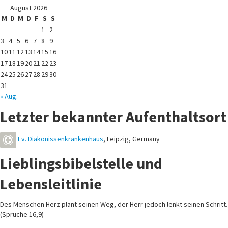
August 2026
M
D
M
D
F
S
S
1
2
3
4
5
6
7
8
9
10
11
12
13
14
15
16
17
18
19
20
21
22
23
24
25
26
27
28
29
30
31
« Aug.
Letzter bekannter Aufenthaltsort
Ev. Diakonissenkrankenhaus
,
Leipzig
,
Germany
Lieblingsbibelstelle und
Lebensleitlinie
Des Menschen Herz plant seinen Weg, der Herr jedoch lenkt seinen Schritt.
(Sprüche 16,9)