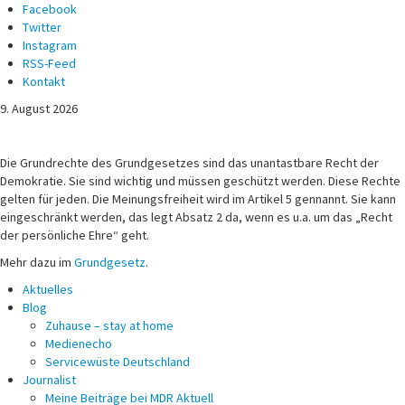
Facebook
Twitter
Instagram
RSS-Feed
Kontakt
9. August 2026
Michael Voß
Journalist und Christ
Die Grundrechte des Grundgesetzes sind das unantastbare Recht der
Demokratie. Sie sind wichtig und müssen geschützt werden. Diese Rechte
gelten für jeden. Die Meinungsfreiheit wird im Artikel 5 gennannt. Sie kann
eingeschränkt werden, das legt Absatz 2 da, wenn es u.a. um das „Recht
der persönliche Ehre“ geht.
Mehr dazu im
Grundgesetz
.
Aktuelles
Blog
Zuhause – stay at home
Medienecho
Servicewüste Deutschland
Journalist
Meine Beiträge bei MDR Aktuell