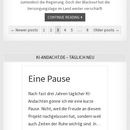
zumindest die Regierung. Doch der Blackout hat die
Versorgungslage im Land weiter verschärft.
CONTINUE READING
Seitennummerierung
← Newer posts
1
2
3
4
5
…
8
Older posts →
der
Beiträge
KI-ANDACHT.DE – TÄGLICH NEU