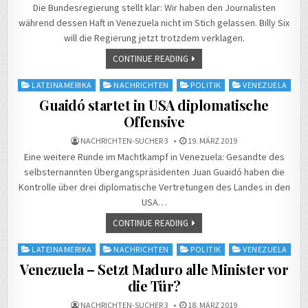
Die Bundesregierung stellt klar: Wir haben den Journalisten
während dessen Haft in Venezuela nicht im Stich gelassen. Billy Six
will die Regierung jetzt trotzdem verklagen.
CONTINUE READING
Posted
LATEINAMERIKA
NACHRICHTEN
POLITIK
VENEZUELA
in
Guaidó startet in USA diplomatische
Offensive
NACHRICHTEN-SUCHER 3
19. MÄRZ 2019
Eine weitere Runde im Machtkampf in Venezuela: Gesandte des
selbsternannten Übergangspräsidenten Juan Guaidó haben die
Kontrolle über drei diplomatische Vertretungen des Landes in den
USA…
CONTINUE READING
Posted
LATEINAMERIKA
NACHRICHTEN
POLITIK
VENEZUELA
in
Venezuela – Setzt Maduro alle Minister vor
die Tür?
NACHRICHTEN-SUCHER 3
18. MÄRZ 2019