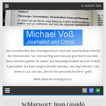
8. AUGUST 2026
Michael Voß
Journalist und Christ
Die Grundrechte des Grundgesetzes sind das unantastbare Recht
der Demokratie. Sie sind wichtig und müssen geschützt werden.
Diese Rechte gelten für jeden. Die Meinungsfreiheit wird im Artikel
5 gennannt. Sie kann eingeschränkt werden, das legt Absatz 2 da,
wenn es u.a. um das „Recht der persönliche Ehre“ geht.
Mehr dazu im
Grundgesetz
.
Schlagwort:
Juan Guaidó