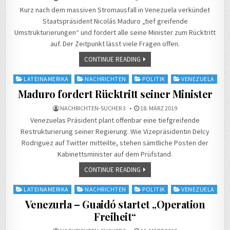
Kurz nach dem massiven Stromausfall in Venezuela verkündet
Staatspräsident Nicolás Maduro „tief greifende
Umstrukturierungen“ und fordert alle seine Minister zum Rücktritt
auf. Der Zeitpunkt lässt viele Fragen offen.
CONTINUE READING
Posted
LATEINAMERIKA
NACHRICHTEN
POLITIK
VENEZUELA
in
Maduro fordert Rücktritt seiner Minister
NACHRICHTEN-SUCHER 3
18. MÄRZ 2019
Venezuelas Präsident plant offenbar eine tiefgreifende
Restrukturierung seiner Regierung. Wie Vizepräsidentin Delcy
Rodriguez auf Twitter mitteilte, stehen sämtliche Posten der
Kabinettsminister auf dem Prüfstand.
CONTINUE READING
Posted
LATEINAMERIKA
NACHRICHTEN
POLITIK
VENEZUELA
in
Venezurla – Guaidó startet „Operation
Freiheit“