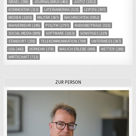
ISRAEL
(286)
JOURNALISMUS
(461)
JUSTIZ
(1012)
KOMMENTAR
(313)
LATEINAMERIKA
(523)
LEIPZIG
(397)
MEDIEN
(3203)
MILITÄR
(367)
NACHRICHTEN
(5952)
NAHVERKEHR
(245)
POLITIK
(2797)
RADIOBEITRÄGE
(515)
SOCIAL MEDIA
(809)
SOFTWARE
(1813)
SONSTIGES
(219)
STANDORT
(250)
TELEKOMMUNIKATION
(709)
UNTERWEGS
(367)
USA
(442)
VERKEHR
(378)
WAS ICH ERLEBE
(668)
WETTER
(288)
WIRTSCHAFT
(713)
ZUR PERSON