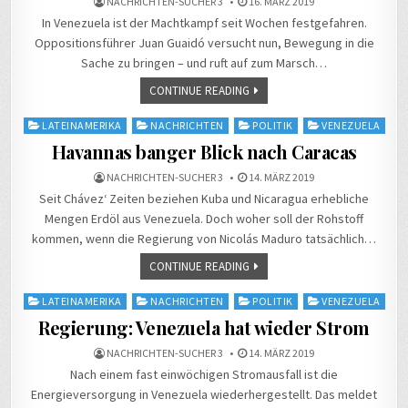
NACHRICHTEN-SUCHER 3
16. MÄRZ 2019
In Venezuela ist der Machtkampf seit Wochen festgefahren.
Oppositionsführer Juan Guaidó versucht nun, Bewegung in die
Sache zu bringen – und ruft auf zum Marsch…
CONTINUE READING
Posted
LATEINAMERIKA
NACHRICHTEN
POLITIK
VENEZUELA
in
Havannas banger Blick nach Caracas
NACHRICHTEN-SUCHER 3
14. MÄRZ 2019
Seit Chávez‘ Zeiten beziehen Kuba und Nicaragua erhebliche
Mengen Erdöl aus Venezuela. Doch woher soll der Rohstoff
kommen, wenn die Regierung von Nicolás Maduro tatsächlich…
CONTINUE READING
Posted
LATEINAMERIKA
NACHRICHTEN
POLITIK
VENEZUELA
in
Regierung: Venezuela hat wieder Strom
NACHRICHTEN-SUCHER 3
14. MÄRZ 2019
Nach einem fast einwöchigen Stromausfall ist die
Energieversorgung in Venezuela wiederhergestellt. Das meldet