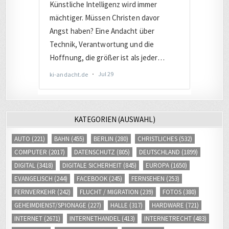
KATEGORIEN (AUSWAHL)
AUTO
(221)
BAHN
(455)
BERLIN
(280)
CHRISTLICHES
(532)
COMPUTER
(2017)
DATENSCHUTZ
(805)
DEUTSCHLAND
(1899)
DIGITAL
(3418)
DIGITALE SICHERHEIT
(845)
EUROPA
(1650)
EVANGELISCH
(244)
FACEBOOK
(245)
FERNSEHEN
(253)
FERNVERKEHR
(242)
FLUCHT / MIGRATION
(239)
FOTOS
(380)
GEHEIMDIENST/SPIONAGE
(227)
HALLE
(317)
HARDWARE
(721)
INTERNET
(2671)
INTERNETHANDEL
(413)
INTERNETRECHT
(483)