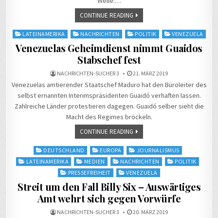
Welle:…
CONTINUE READING
Posted
LATEINAMERIKA
NACHRICHTEN
POLITIK
VENEZUELA
in
Venezuelas Geheimdienst nimmt Guaidos
Stabschef fest
NACHRICHTEN-SUCHER 3
21. MÄRZ 2019
Venezuelas amtierender Staatschef Maduro hat den Büroleiter des
selbst ernannten Interimspräsidenten Guaidó verhaften lassen.
Zahlreiche Länder protestieren dagegen. Guaidó selber sieht die
Macht des Regimes bröckeln.
CONTINUE READING
Posted
DEUTSCHLAND
EUROPA
JOURNALISMUS
in
LATEINAMERIKA
MEDIEN
NACHRICHTEN
POLITIK
PRESSEFREIHEIT
VENEZUELA
Streit um den Fall Billy Six – Auswärtiges
Amt wehrt sich gegen Vorwürfe
NACHRICHTEN-SUCHER 3
20. MÄRZ 2019