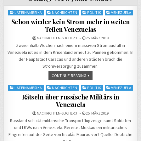
Posted
LATEINAMERIKA
NACHRICHTEN
POLITIK
VENEZUELA
in
Schon wieder kein Strom mehr in weiten
Teilen Venezuelas
NACHRICHTEN-SUCHER 3
25. MÄRZ 2019
Zweieinhalb Wochen nach einem massiven Stromausfall in
Venezuela ist es in dem Krisenland erneut zu Pannen gekommen: In
der Hauptstadt Caracas und anderen Städten brach die
Stromversorgung zusammen.
CONTINUE READING
Posted
LATEINAMERIKA
NACHRICHTEN
POLITIK
VENEZUELA
in
Rätseln über russische Militärs in
Venezuela
NACHRICHTEN-SUCHER 3
25. MÄRZ 2019
Russland schickt militärische Transportflugzeuge samt Soldaten
und LKWs nach Venezuela. Bereitet Moskau ein militärisches
Eingreifen auf der Seite von Nicolás Mauros vor? Quelle: Deutsche