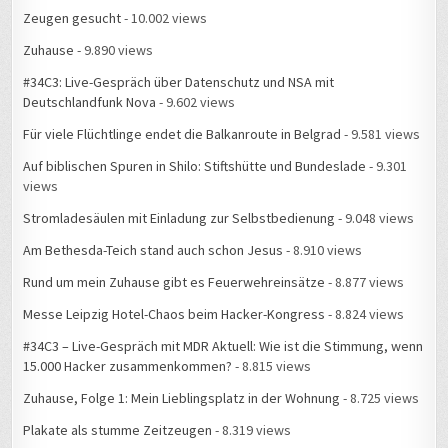
Zeugen gesucht
- 10.002 views
Zuhause
- 9.890 views
#34C3: Live-Gespräch über Datenschutz und NSA mit
Deutschlandfunk Nova
- 9.602 views
Für viele Flüchtlinge endet die Balkanroute in Belgrad
- 9.581 views
Auf biblischen Spuren in Shilo: Stiftshütte und Bundeslade
- 9.301
views
Stromladesäulen mit Einladung zur Selbstbedienung
- 9.048 views
Am Bethesda-Teich stand auch schon Jesus
- 8.910 views
Rund um mein Zuhause gibt es Feuerwehreinsätze
- 8.877 views
Messe Leipzig Hotel-Chaos beim Hacker-Kongress
- 8.824 views
#34C3 – Live-Gespräch mit MDR Aktuell: Wie ist die Stimmung, wenn
15.000 Hacker zusammenkommen?
- 8.815 views
Zuhause, Folge 1: Mein Lieblingsplatz in der Wohnung
- 8.725 views
Plakate als stumme Zeitzeugen
- 8.319 views