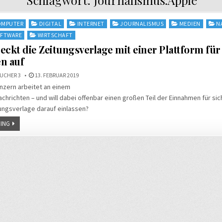
OMPUTER
DIGITAL
INTERNET
JOURNALISMUS
MEDIEN
N
FTWARE
WIRTSCHAFT
eckt die Zeitungsverlage mit einer Plattform für
n auf
UCHER 3
13. FEBRUAR 2019
nzern arbeitet an einem
achrichten – und will dabei offenbar einen großen Teil der Einnahmen für sic
tungsverlage darauf einlassen?
ING