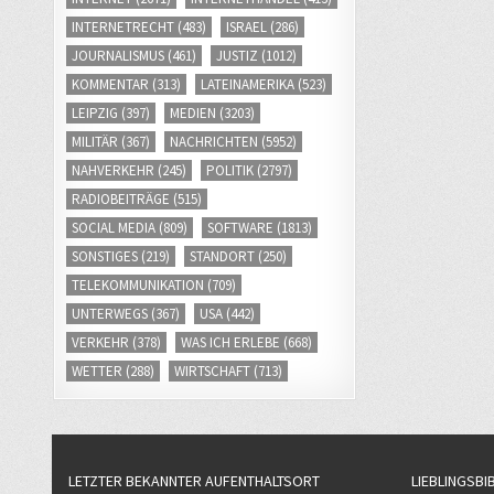
INTERNETRECHT
(483)
ISRAEL
(286)
JOURNALISMUS
(461)
JUSTIZ
(1012)
KOMMENTAR
(313)
LATEINAMERIKA
(523)
LEIPZIG
(397)
MEDIEN
(3203)
MILITÄR
(367)
NACHRICHTEN
(5952)
NAHVERKEHR
(245)
POLITIK
(2797)
RADIOBEITRÄGE
(515)
SOCIAL MEDIA
(809)
SOFTWARE
(1813)
SONSTIGES
(219)
STANDORT
(250)
TELEKOMMUNIKATION
(709)
UNTERWEGS
(367)
USA
(442)
VERKEHR
(378)
WAS ICH ERLEBE
(668)
WETTER
(288)
WIRTSCHAFT
(713)
LETZTER BEKANNTER AUFENTHALTSORT
LIEBLINGSBI