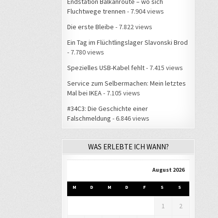
Endstation Balkanroute – wo sich
Fluchtwege trennen
- 7.904 views
Die erste Bleibe
- 7.822 views
Ein Tag im Flüchtlingslager Slavonski Brod
- 7.780 views
Spezielles USB-Kabel fehlt
- 7.415 views
Service zum Selbermachen: Mein letztes
Mal bei IKEA
- 7.105 views
#34C3: Die Geschichte einer
Falschmeldung
- 6.846 views
WAS ERLEBTE ICH WANN?
August 2026
M
D
M
D
F
S
S
1
2