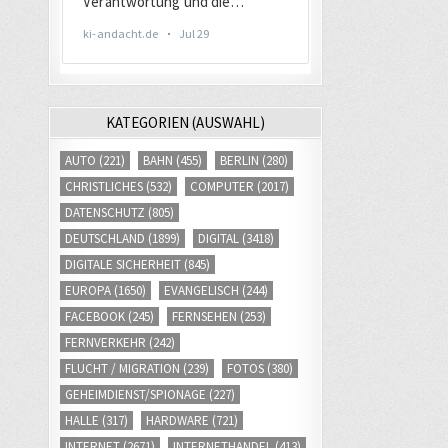
KATEGORIEN (AUSWAHL)
AUTO
(221)
BAHN
(455)
BERLIN
(280)
CHRISTLICHES
(532)
COMPUTER
(2017)
DATENSCHUTZ
(805)
DEUTSCHLAND
(1899)
DIGITAL
(3418)
DIGITALE SICHERHEIT
(845)
EUROPA
(1650)
EVANGELISCH
(244)
FACEBOOK
(245)
FERNSEHEN
(253)
FERNVERKEHR
(242)
FLUCHT / MIGRATION
(239)
FOTOS
(380)
GEHEIMDIENST/SPIONAGE
(227)
HALLE
(317)
HARDWARE
(721)
INTERNET
(2671)
INTERNETHANDEL
(413)