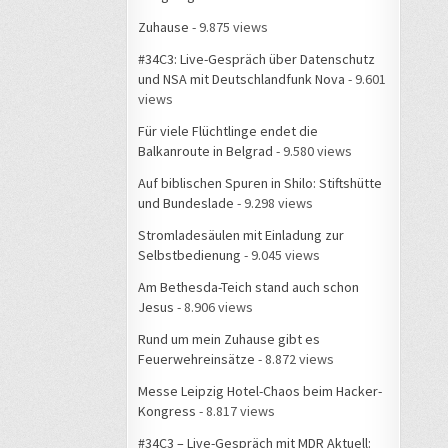
Zuhause
- 9.875 views
#34C3: Live-Gespräch über Datenschutz
und NSA mit Deutschlandfunk Nova
- 9.601
views
Für viele Flüchtlinge endet die
Balkanroute in Belgrad
- 9.580 views
Auf biblischen Spuren in Shilo: Stiftshütte
und Bundeslade
- 9.298 views
Stromladesäulen mit Einladung zur
Selbstbedienung
- 9.045 views
Am Bethesda-Teich stand auch schon
Jesus
- 8.906 views
Rund um mein Zuhause gibt es
Feuerwehreinsätze
- 8.872 views
Messe Leipzig Hotel-Chaos beim Hacker-
Kongress
- 8.817 views
#34C3 – Live-Gespräch mit MDR Aktuell: