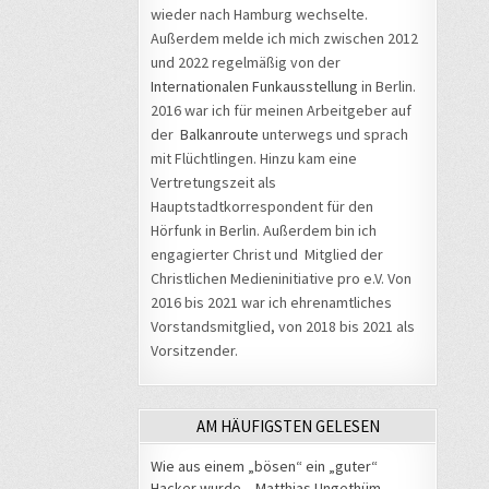
wieder nach Hamburg wechselte.
Außerdem melde ich mich zwischen 2012
und 2022 regelmäßig von der
Internationalen Funkausstellung
in Berlin.
2016 war ich für meinen Arbeitgeber auf
der
Balkanroute
unterwegs und sprach
mit Flüchtlingen. Hinzu kam eine
Vertretungszeit als
Hauptstadtkorrespondent für den
Hörfunk in Berlin. Außerdem bin ich
engagierter Christ und Mitglied der
Christlichen Medieninitiative pro e.V. Von
2016 bis 2021 war ich ehrenamtliches
Vorstandsmitglied, von 2018 bis 2021 als
Vorsitzender.
AM HÄUFIGSTEN GELESEN
Wie aus einem „bösen“ ein „guter“
Hacker wurde – Matthias Ungethüm