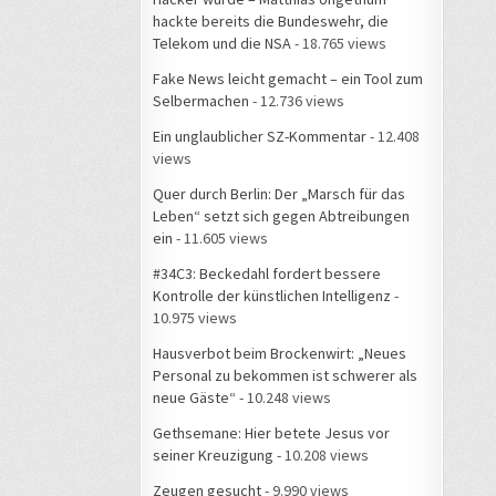
hackte bereits die Bundeswehr, die
Telekom und die NSA
- 18.765 views
Fake News leicht gemacht – ein Tool zum
Selbermachen
- 12.736 views
Ein unglaublicher SZ-Kommentar
- 12.408
views
Quer durch Berlin: Der „Marsch für das
Leben“ setzt sich gegen Abtreibungen
ein
- 11.605 views
#34C3: Beckedahl fordert bessere
Kontrolle der künstlichen Intelligenz
-
10.975 views
Hausverbot beim Brockenwirt: „Neues
Personal zu bekommen ist schwerer als
neue Gäste“
- 10.248 views
Gethsemane: Hier betete Jesus vor
seiner Kreuzigung
- 10.208 views
Zeugen gesucht
- 9.990 views