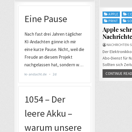
Posted
APPLE
C
in
PRINT
SO
Apple schr
Nachrichte
NACHRICHTEN-S
Der Elektronikko
Abo-Dienst für N
Sollten sich Zei
CONTINUE READ