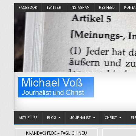
FACEBOOK
TWITTER
INSTAGRAM
RSS-FEED
KONTA
Michael Voß
Journalist und Christ
AKTUELLES
BLOG
JOURNALIST
CHRIST
EL
KI-ANDACHT.DE – TÄGLICH NEU