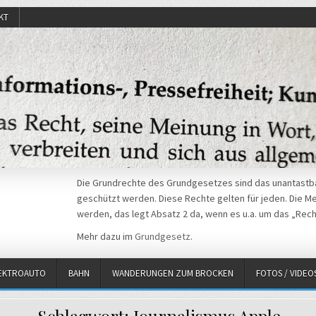
KT
Die Grundrechte des Grundgesetzes sind das unantastba
geschützt werden. Diese Rechte gelten für jeden. Die Mei
werden, das legt Absatz 2 da, wenn es u.a. um das „Rech
Mehr dazu im
Grundgesetz
.
EKTROAUTO
BAHN
WANDERUNGEN ZUM BROCKEN
FOTOS / VIDEO
Schlagwort:
Journalismus.Apple