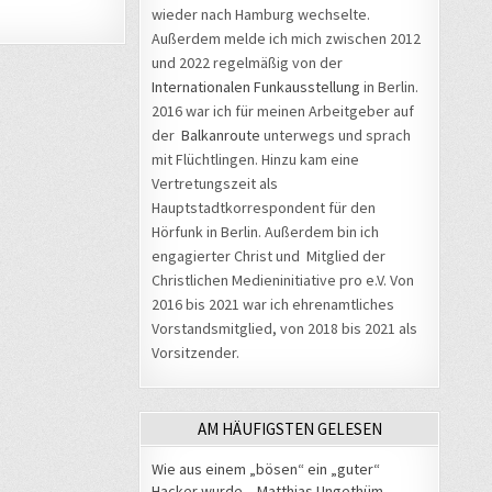
wieder nach Hamburg wechselte.
Außerdem melde ich mich zwischen 2012
und 2022 regelmäßig von der
Internationalen Funkausstellung
in Berlin.
2016 war ich für meinen Arbeitgeber auf
der
Balkanroute
unterwegs und sprach
mit Flüchtlingen. Hinzu kam eine
Vertretungszeit als
Hauptstadtkorrespondent für den
Hörfunk in Berlin. Außerdem bin ich
engagierter Christ und Mitglied der
Christlichen Medieninitiative pro e.V. Von
2016 bis 2021 war ich ehrenamtliches
Vorstandsmitglied, von 2018 bis 2021 als
Vorsitzender.
AM HÄUFIGSTEN GELESEN
Wie aus einem „bösen“ ein „guter“
Hacker wurde – Matthias Ungethüm