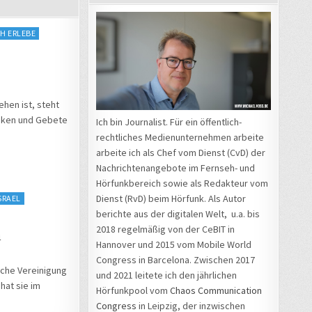
CH ERLEBE
ehen ist, steht
anken und Gebete
Ich bin Journalist. Für ein öffentlich-
rechtliches Medienunternehmen arbeite
arbeite ich als Chef vom Dienst (CvD) der
Nachrichtenangebote im Fernseh- und
Hörfunkbereich sowie als Redakteur vom
Dienst (RvD) beim Hörfunk. Als Autor
SRAEL
berichte aus der digitalen Welt, u.a. bis
2018 regelmäßig von der CeBIT in
n
Hannover und 2015 vom Mobile World
Congress in Barcelona. Zwischen 2017
sche Vereinigung
und 2021 leitete ich den jährlichen
hat sie im
Hörfunkpool vom
Chaos Communication
Congress
in Leipzig, der inzwischen