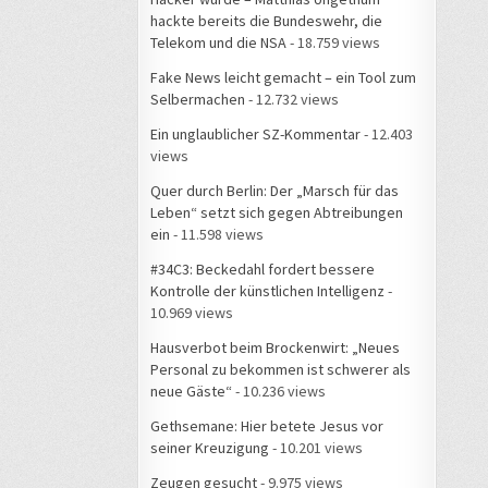
hackte bereits die Bundeswehr, die
Telekom und die NSA
- 18.759 views
Fake News leicht gemacht – ein Tool zum
Selbermachen
- 12.732 views
Ein unglaublicher SZ-Kommentar
- 12.403
views
Quer durch Berlin: Der „Marsch für das
Leben“ setzt sich gegen Abtreibungen
ein
- 11.598 views
#34C3: Beckedahl fordert bessere
Kontrolle der künstlichen Intelligenz
-
10.969 views
Hausverbot beim Brockenwirt: „Neues
Personal zu bekommen ist schwerer als
neue Gäste“
- 10.236 views
Gethsemane: Hier betete Jesus vor
seiner Kreuzigung
- 10.201 views
Zeugen gesucht
- 9.975 views