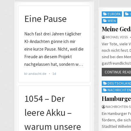
Posted
EUROPA
in
WIEN
Meine Ged
MICHAEL VOSS
Vier Tote, viele
noch nicht fest.
sind bei den Men
gastfreundlichst
CONTINUE READ
Posted
DEUTSCHLAN
in
NACHRICHTE
Hamburger 
NACHRICHTEN-S
Ein Hamburger Fu
fördern, die sic
Stadtteil Wilhel