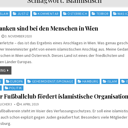
ISLAM
JUSTIZ
KOMMENTAR
ÖSTERREICH
TERROR
WAS I
anken sind bei den Menschen in Wien
3. NOVEMBER 2020
 Verletzte – das ist das Ergebnis eines Anschlages in Wien. Was genau gesch
 Der Innenminister geht von einem islamistischen Anschlag aus. Meine Ged
schen in Wien und Österreich. Dieses Land ist eines der friedlichsten und
en Länder Europas.
ING
D
EUROPA
GEHEIMDIENST/SPIONAGE
HAMBURG
ISLAM
I
N
POLITIK
Fußballclub fördert islamistische Organisatio
UCHER 3
4. APRIL 2019
ßballverein steht im Visier des Verfassungsschutzes. Er soll eine islamisti
h auch schon explizit gegen Juden geäußert hat. Besonders viele Mitglieder 
msburg.