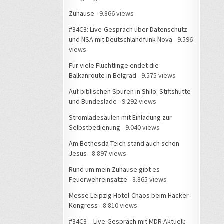
Zuhause
- 9.866 views
#34C3: Live-Gespräch über Datenschutz
und NSA mit Deutschlandfunk Nova
- 9.596
views
Für viele Flüchtlinge endet die
Balkanroute in Belgrad
- 9.575 views
Auf biblischen Spuren in Shilo: Stiftshütte
und Bundeslade
- 9.292 views
Stromladesäulen mit Einladung zur
Selbstbedienung
- 9.040 views
Am Bethesda-Teich stand auch schon
Jesus
- 8.897 views
Rund um mein Zuhause gibt es
Feuerwehreinsätze
- 8.865 views
Messe Leipzig Hotel-Chaos beim Hacker-
Kongress
- 8.810 views
#34C3 – Live-Gespräch mit MDR Aktuell: