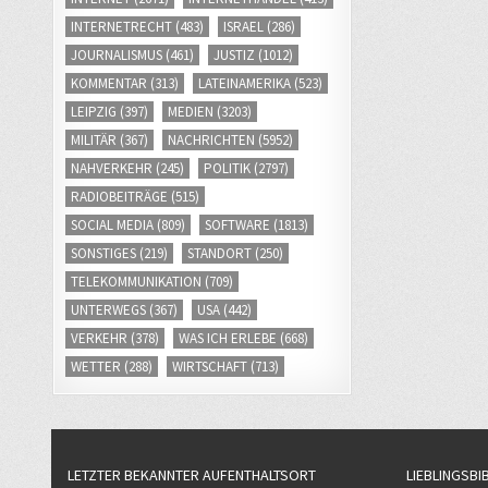
INTERNETRECHT
(483)
ISRAEL
(286)
JOURNALISMUS
(461)
JUSTIZ
(1012)
KOMMENTAR
(313)
LATEINAMERIKA
(523)
LEIPZIG
(397)
MEDIEN
(3203)
MILITÄR
(367)
NACHRICHTEN
(5952)
NAHVERKEHR
(245)
POLITIK
(2797)
RADIOBEITRÄGE
(515)
SOCIAL MEDIA
(809)
SOFTWARE
(1813)
SONSTIGES
(219)
STANDORT
(250)
TELEKOMMUNIKATION
(709)
UNTERWEGS
(367)
USA
(442)
VERKEHR
(378)
WAS ICH ERLEBE
(668)
WETTER
(288)
WIRTSCHAFT
(713)
LETZTER BEKANNTER AUFENTHALTSORT
LIEBLINGSBI