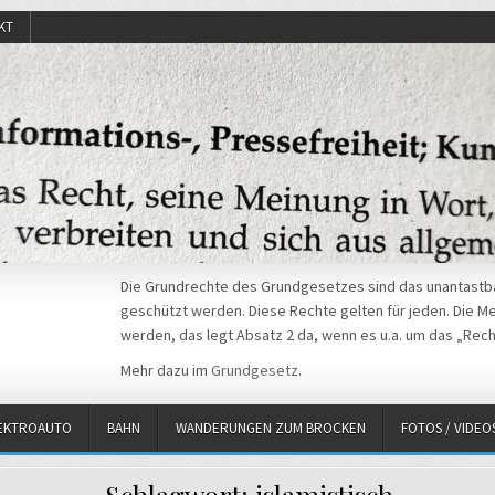
KT
Die Grundrechte des Grundgesetzes sind das unantastba
geschützt werden. Diese Rechte gelten für jeden. Die Mei
werden, das legt Absatz 2 da, wenn es u.a. um das „Rech
Mehr dazu im
Grundgesetz
.
EKTROAUTO
BAHN
WANDERUNGEN ZUM BROCKEN
FOTOS / VIDEO
Schlagwort:
islamistisch