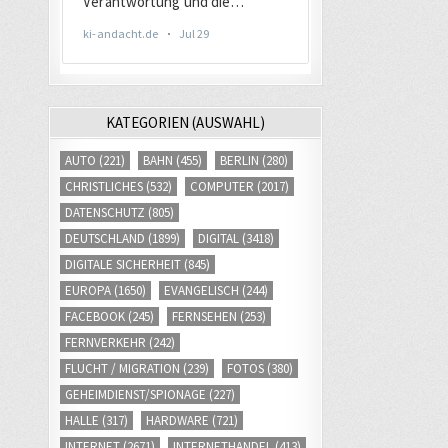
KATEGORIEN (AUSWAHL)
AUTO
(221)
BAHN
(455)
BERLIN
(280)
CHRISTLICHES
(532)
COMPUTER
(2017)
DATENSCHUTZ
(805)
DEUTSCHLAND
(1899)
DIGITAL
(3418)
DIGITALE SICHERHEIT
(845)
EUROPA
(1650)
EVANGELISCH
(244)
FACEBOOK
(245)
FERNSEHEN
(253)
FERNVERKEHR
(242)
FLUCHT / MIGRATION
(239)
FOTOS
(380)
GEHEIMDIENST/SPIONAGE
(227)
HALLE
(317)
HARDWARE
(721)
INTERNET
(2671)
INTERNETHANDEL
(413)