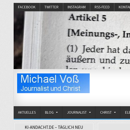
FACEBOOK
TWITTER
INSTAGRAM
RSS-FEED
KONTA
Michael Voß
Journalist und Christ
AKTUELLES
BLOG
JOURNALIST
CHRIST
EL
KI-ANDACHT.DE – TÄGLICH NEU