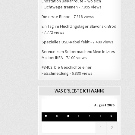
Endstation Balkanroute – wo sich
Fluchtwege trennen
- 7.895 views
Die erste Bleibe
- 7.818 views
Ein Tag im Flüchtlingslager Slavonski Brod
- 7.772 views
Spezielles USB-Kabel fehlt
- 7.400 views
Service zum Selbermachen: Mein letztes
Mal bei IKEA
- 7.100 views
#34C3: Die Geschichte einer
Falschmeldung
- 6.839 views
WAS ERLEBTE ICH WANN?
August 2026
M
D
M
D
F
S
S
1
2