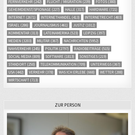
FERNVERKEHR
(242)
FLUCHT / MIGRATION
(239)
FOTOS
(380)
GEHEIMDIENST/SPIONAGE
(227)
HALLE
(317)
HARDWARE
(721)
INTERNET
(2671)
INTERNETHANDEL
(413)
INTERNETRECHT
(483)
ISRAEL
(286)
JOURNALISMUS
(461)
JUSTIZ
(1012)
KOMMENTAR
(313)
LATEINAMERIKA
(523)
LEIPZIG
(397)
MEDIEN
(3203)
MILITÄR
(367)
NACHRICHTEN
(5952)
NAHVERKEHR
(245)
POLITIK
(2797)
RADIOBEITRÄGE
(515)
SOCIAL MEDIA
(809)
SOFTWARE
(1813)
SONSTIGES
(219)
STANDORT
(250)
TELEKOMMUNIKATION
(709)
UNTERWEGS
(367)
USA
(442)
VERKEHR
(378)
WAS ICH ERLEBE
(668)
WETTER
(288)
WIRTSCHAFT
(713)
ZUR PERSON