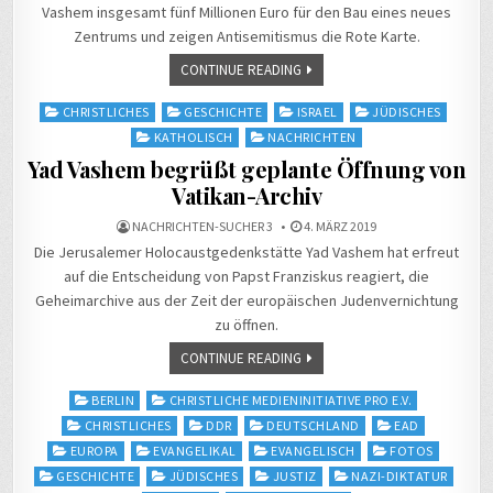
Vashem insgesamt fünf Millionen Euro für den Bau eines neues
Zentrums und zeigen Antisemitismus die Rote Karte.
CONTINUE READING
Posted
CHRISTLICHES
GESCHICHTE
ISRAEL
JÜDISCHES
in
KATHOLISCH
NACHRICHTEN
Yad Vashem begrüßt geplante Öffnung von
Vatikan-Archiv
NACHRICHTEN-SUCHER 3
4. MÄRZ 2019
Die Jerusalemer Holocaustgedenkstätte Yad Vashem hat erfreut
auf die Entscheidung von Papst Franziskus reagiert, die
Geheimarchive aus der Zeit der europäischen Judenvernichtung
zu öffnen.
CONTINUE READING
Posted
BERLIN
CHRISTLICHE MEDIENINITIATIVE PRO E.V.
in
CHRISTLICHES
DDR
DEUTSCHLAND
EAD
EUROPA
EVANGELIKAL
EVANGELISCH
FOTOS
GESCHICHTE
JÜDISCHES
JUSTIZ
NAZI-DIKTATUR