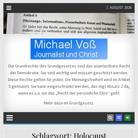
7. AUGUST 2026
Michael Voß
Journalist und Christ
Die Grundrechte des Grundgesetzes sind das unantastbare Recht
der Demokratie. Sie sind wichtig und müssen geschützt werden.
Diese Rechte gelten für jeden. Die Meinungsfreiheit wird im Artikel
5 gennannt. Sie kann eingeschränkt werden, das legt Absatz 2 da,
wenn es u.a. um das „Recht der persönliche Ehre“ geht.
Mehr dazu im
Grundgesetz
.
Schlagwort:
Holocaust