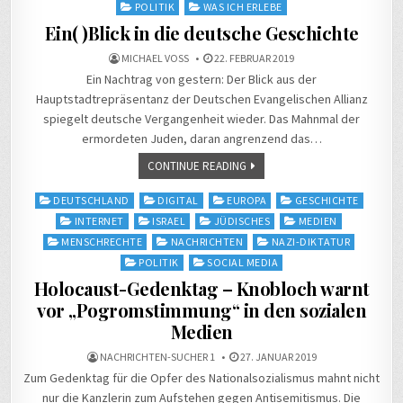
POLITIK
WAS ICH ERLEBE
Ein( )Blick in die deutsche Geschichte
MICHAEL VOSS
22. FEBRUAR 2019
Ein Nachtrag von gestern: Der Blick aus der
Hauptstadtrepräsentanz der Deutschen Evangelischen Allianz
spiegelt deutsche Vergangenheit wieder. Das Mahnmal der
ermordeten Juden, daran angrenzend das…
CONTINUE READING
Posted
DEUTSCHLAND
DIGITAL
EUROPA
GESCHICHTE
in
INTERNET
ISRAEL
JÜDISCHES
MEDIEN
MENSCHRECHTE
NACHRICHTEN
NAZI-DIKTATUR
POLITIK
SOCIAL MEDIA
Holocaust-Gedenktag – Knobloch warnt
vor „Pogromstimmung“ in den sozialen
Medien
NACHRICHTEN-SUCHER 1
27. JANUAR 2019
Zum Gedenktag für die Opfer des Nationalsozialismus mahnt nicht
nur die Kanzlerin zum Aufstehen gegen Antisemitismus. Die