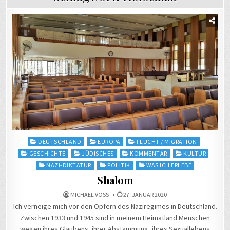
Posted
DEUTSCHLAND
EUROPA
FLUCHT / MIGRATION
in
GESCHICHTE
JÜDISCHES
KOMMENTAR
KULTUR
NAZI-DIKTATUR
POLITIK
WAS ICH ERLEBE
Shalom
MICHAEL VOSS
27. JANUAR 2020
Ich verneige mich vor den Opfern des Naziregimes in Deutschland.
Zwischen 1933 und 1945 sind in meinem Heimatland Menschen
wegen ihres Glaubens, ihrer Abstammung, ihres Sexuallebens