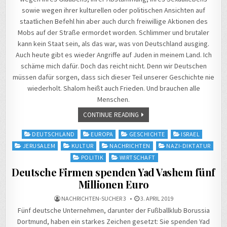
sowie wegen ihrer kulturellen oder politischen Ansichten auf
staatlichen Befehl hin aber auch durch freiwillige Aktionen des
Mobs auf der Straße ermordet worden. Schlimmer und brutaler
kann kein Staat sein, als das war, was von Deutschland ausging.
Auch heute gibt es wieder Angriffe auf Juden in meinem Land. Ich
schäme mich dafür. Doch das reicht nicht. Denn wir Deutschen
müssen dafür sorgen, dass sich dieser Teil unserer Geschichte nie
wiederholt. Shalom heißt auch Frieden. Und brauchen alle
Menschen.
CONTINUE READING
Posted
DEUTSCHLAND
EUROPA
GESCHICHTE
ISRAEL
in
JERUSALEM
KULTUR
NACHRICHTEN
NAZI-DIKTATUR
POLITIK
WIRTSCHAFT
Deutsche Firmen spenden Yad Vashem fünf
Millionen Euro
NACHRICHTEN-SUCHER 3
3. APRIL 2019
Fünf deutsche Unternehmen, darunter der Fußballklub Borussia
Dortmund, haben ein starkes Zeichen gesetzt: Sie spenden Yad