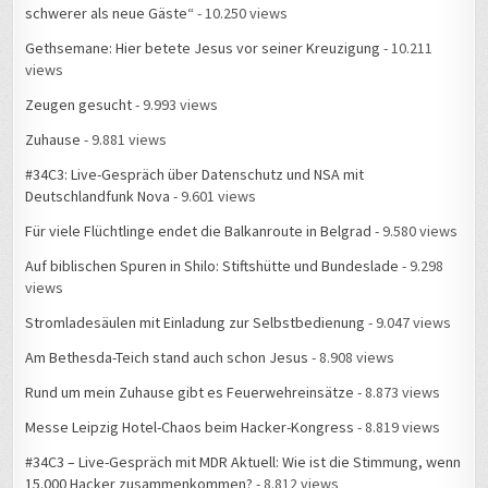
schwerer als neue Gäste“
- 10.250 views
Gethsemane: Hier betete Jesus vor seiner Kreuzigung
- 10.211
views
Zeugen gesucht
- 9.993 views
Zuhause
- 9.881 views
#34C3: Live-Gespräch über Datenschutz und NSA mit
Deutschlandfunk Nova
- 9.601 views
Für viele Flüchtlinge endet die Balkanroute in Belgrad
- 9.580 views
Auf biblischen Spuren in Shilo: Stiftshütte und Bundeslade
- 9.298
views
Stromladesäulen mit Einladung zur Selbstbedienung
- 9.047 views
Am Bethesda-Teich stand auch schon Jesus
- 8.908 views
Rund um mein Zuhause gibt es Feuerwehreinsätze
- 8.873 views
Messe Leipzig Hotel-Chaos beim Hacker-Kongress
- 8.819 views
#34C3 – Live-Gespräch mit MDR Aktuell: Wie ist die Stimmung, wenn
15.000 Hacker zusammenkommen?
- 8.812 views