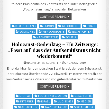
frühere Präsidentin des Zentralrats der Juden beklagt eine
„Pogromstimmung“ in sozialen Netzwerken.
CONTINUE READING
Posted
DEUTSCHLAND
EUROPA
GESCHICHTE
ISRAEL
in
JÜDISCHES
MENSCHRECHTE
NACHRICHTEN
NAZI-DIKTATUR
POLITIK
Holocaust-Gedenktag – Ein Zeitzeuge:
„Passt auf, dass der Antisemitismus nicht
wiederkommt!“
NACHRICHTEN-SUCHER 1
27. JANUAR 2019
Er ist dankbar für den jüdischen Staat Israel, der sein Zuhause ist:
der Holocaust-Überlebende Zvi Likwornik. Im Interview erzählt er
vom Verlust seines Vaters und von guten Kontakten zu Deutschen.
CONTINUE READING
Posted
DIGITAL
FLUCHT / MIGRATION
GESCHICHTE
in
INTERNET
ISRAEL
JÜDISCHES
MEDIEN
NACHRICHTEN
NAZI-DIKTATUR
SOCIAL MEDIA