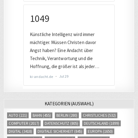
KATEGORIEN (AUSWAHL)
AUTO
(221)
BAHN
(455)
BERLIN
(280)
CHRISTLICHES
(532)
COMPUTER
(2017)
DATENSCHUTZ
(805)
DEUTSCHLAND
(1899)
DIGITAL
(3418)
DIGITALE SICHERHEIT
(845)
EUROPA
(1650)