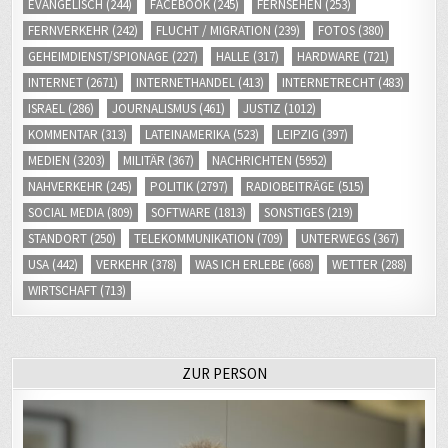
EVANGELISCH
(244)
FACEBOOK
(245)
FERNSEHEN
(253)
FERNVERKEHR
(242)
FLUCHT / MIGRATION
(239)
FOTOS
(380)
GEHEIMDIENST/SPIONAGE
(227)
HALLE
(317)
HARDWARE
(721)
INTERNET
(2671)
INTERNETHANDEL
(413)
INTERNETRECHT
(483)
ISRAEL
(286)
JOURNALISMUS
(461)
JUSTIZ
(1012)
KOMMENTAR
(313)
LATEINAMERIKA
(523)
LEIPZIG
(397)
MEDIEN
(3203)
MILITÄR
(367)
NACHRICHTEN
(5952)
NAHVERKEHR
(245)
POLITIK
(2797)
RADIOBEITRÄGE
(515)
SOCIAL MEDIA
(809)
SOFTWARE
(1813)
SONSTIGES
(219)
STANDORT
(250)
TELEKOMMUNIKATION
(709)
UNTERWEGS
(367)
USA
(442)
VERKEHR
(378)
WAS ICH ERLEBE
(668)
WETTER
(288)
WIRTSCHAFT
(713)
ZUR PERSON