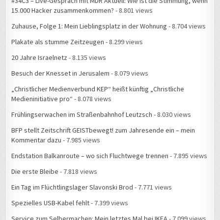
#34C3 – Live-Gespräch mit MDR Aktuell: Wie ist die Stimmung, wenn
15.000 Hacker zusammenkommen?
- 8.801 views
Zuhause, Folge 1: Mein Lieblingsplatz in der Wohnung
- 8.704 views
Plakate als stumme Zeitzeugen
- 8.299 views
20 Jahre Israelnetz
- 8.135 views
Besuch der Knesset in Jerusalem
- 8.079 views
„Christlicher Medienverbund KEP“ heißt künftig „Christliche
Medieninitiative pro“
- 8.078 views
Frühlingserwachen im Straßenbahnhof Leutzsch
- 8.030 views
BFP stellt Zeitschrift GEISTbewegt! zum Jahresende ein – mein
Kommentar dazu
- 7.985 views
Endstation Balkanroute – wo sich Fluchtwege trennen
- 7.895 views
Die erste Bleibe
- 7.818 views
Ein Tag im Flüchtlingslager Slavonski Brod
- 7.771 views
Spezielles USB-Kabel fehlt
- 7.399 views
Service zum Selbermachen: Mein letztes Mal bei IKEA
- 7.099 views