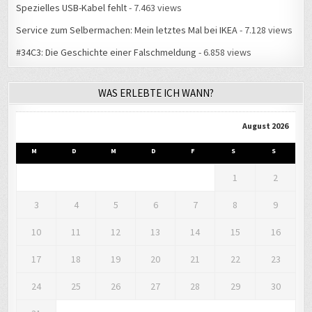
Spezielles USB-Kabel fehlt
- 7.463 views
Service zum Selbermachen: Mein letztes Mal bei IKEA
- 7.128 views
#34C3: Die Geschichte einer Falschmeldung
- 6.858 views
WAS ERLEBTE ICH WANN?
August 2026
M
D
M
D
F
S
S
1
2
3
4
5
6
7
8
9
10
11
12
13
14
15
16
17
18
19
20
21
22
23
24
25
26
27
28
29
30