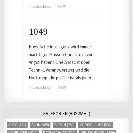
KATEGORIEN (AUSWAHL)
AUTO
(221)
BAHN
(455)
BERLIN
(280)
CHRISTLICHES
(532)
COMPUTER
(2017)
DATENSCHUTZ
(805)
DEUTSCHLAND
(1899)