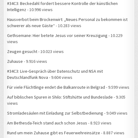
#34C3: Beckedahl fordert bessere Kontrolle der künstlichen
Intelligenz
- 10.996 views
Hausverbot beim Brockenwirt: „Neues Personal zu bekommen ist
schwerer als neue Gäste“
- 10.283 views
Gethsemane: Hier betete Jesus vor seiner Kreuzigung
- 10.229
views
Zeugen gesucht
- 10.023 views
Zuhause
- 9.916 views
#34C3: Live-Gespräch über Datenschutz und NSA mit
Deutschlandfunk Nova
- 9.604 views
Für viele Flüchtlinge endet die Balkanroute in Belgrad
- 9.599 views
Auf biblischen Spuren in Shilo: Stiftshütte und Bundeslade
- 9.305
views
Stromladesäulen mit Einladung zur Selbstbedienung
- 9.049 views
Am Bethesda-Teich stand auch schon Jesus
- 8.923 views
Rund um mein Zuhause gibt es Feuerwehreinsätze
- 8.887 views