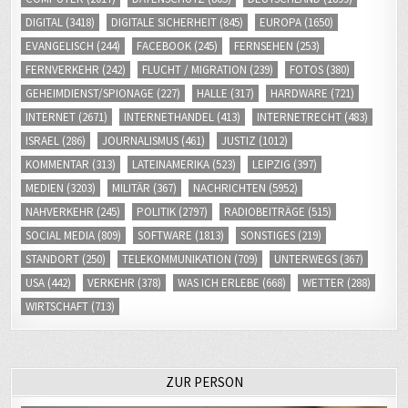
DIGITAL
(3418)
DIGITALE SICHERHEIT
(845)
EUROPA
(1650)
EVANGELISCH
(244)
FACEBOOK
(245)
FERNSEHEN
(253)
FERNVERKEHR
(242)
FLUCHT / MIGRATION
(239)
FOTOS
(380)
GEHEIMDIENST/SPIONAGE
(227)
HALLE
(317)
HARDWARE
(721)
INTERNET
(2671)
INTERNETHANDEL
(413)
INTERNETRECHT
(483)
ISRAEL
(286)
JOURNALISMUS
(461)
JUSTIZ
(1012)
KOMMENTAR
(313)
LATEINAMERIKA
(523)
LEIPZIG
(397)
MEDIEN
(3203)
MILITÄR
(367)
NACHRICHTEN
(5952)
NAHVERKEHR
(245)
POLITIK
(2797)
RADIOBEITRÄGE
(515)
SOCIAL MEDIA
(809)
SOFTWARE
(1813)
SONSTIGES
(219)
STANDORT
(250)
TELEKOMMUNIKATION
(709)
UNTERWEGS
(367)
USA
(442)
VERKEHR
(378)
WAS ICH ERLEBE
(668)
WETTER
(288)
WIRTSCHAFT
(713)
ZUR PERSON