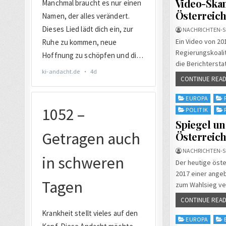
Video-Skan
Österreic
NACHRICHTEN-S
Ein Video von 20
Regierungskoalit
die Berichtersta
CONTINUE READ
Posted
EUROPA
in
POLITIK
Spiegel u
Österreich
NACHRICHTEN-S
Der heutige öste
2017 einer angeb
zum Wahlsieg verh
CONTINUE READ
Posted
EUROPA