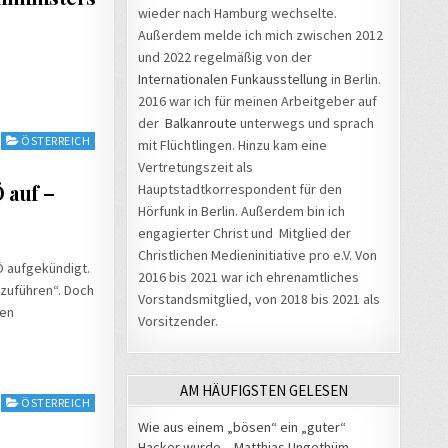
wieder nach Hamburg wechselte.
Außerdem melde ich mich zwischen 2012
und 2022 regelmäßig von der
Internationalen Funkausstellung
in Berlin.
2016 war ich für meinen Arbeitgeber auf
der
Balkanroute
unterwegs und sprach
ÖSTERREICH
mit Flüchtlingen. Hinzu kam eine
Vertretungszeit als
 auf –
Hauptstadtkorrespondent für den
Hörfunk in Berlin. Außerdem bin ich
engagierter Christ und Mitglied der
Christlichen Medieninitiative pro e.V. Von
Ö aufgekündigt.
2016 bis 2021 war ich ehrenamtliches
zuführen“. Doch
Vorstandsmitglied, von 2018 bis 2021 als
den
Vorsitzender.
AM HÄUFIGSTEN GELESEN
ÖSTERREICH
Wie aus einem „bösen“ ein „guter“
Hacker wurde – Matthias Ungethüm