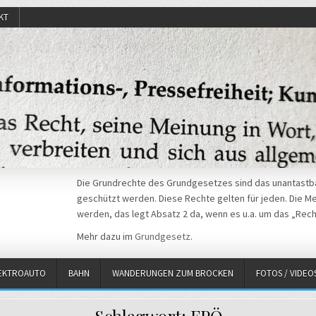
KT
Die Grundrechte des Grundgesetzes sind das unantastba
geschützt werden. Diese Rechte gelten für jeden. Die Mei
werden, das legt Absatz 2 da, wenn es u.a. um das „Rech
Mehr dazu im
Grundgesetz
.
EKTROAUTO
BAHN
WANDERUNGEN ZUM BROCKEN
FOTOS / VIDEO
Schlagwort:
FPÖ