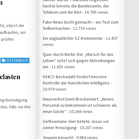
n
hackte bereits die Bundeswehr, die
Telekom und die NSA
- 18.765 views
Fake News leicht gemacht – ein Tool zum
t, stürzt die
Selbermachen
- 12.734 views
 aufkaufen, um
Ein unglaublicher SZ-Kommentar
- 12.407
 prüfen.
views
Quer durch Berlin: Der „Marsch für das
Leben“ setzt sich gegen Abtreibungen
ÖSTERREICH
ein
- 11.603 views
elasten
#34C3: Beckedahl fordert bessere
Kontrolle der künstlichen Intelligenz
-
10.974 views
Hausverbot beim Brockenwirt: „Neues
ungsbeteiligung
Personal zu bekommen ist schwerer als
en, falls sie ihm
neue Gäste“
- 10.244 views
Gethsemane: Hier betete Jesus vor
seiner Kreuzigung
- 10.207 views
Zeugen gesucht
- 9.984 views