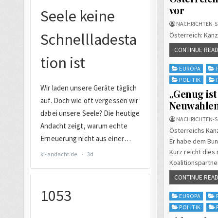
vor
NACHRICHTEN-S
Österreich: Kanz
CONTINUE READ
Posted
EUROPA
in
POLITIK
„Genug ist
Neuwahlen
NACHRICHTEN-S
Österreichs Kanz
Er habe dem Bun
Kurz reicht dies
Koalitionspartner
CONTINUE READ
Posted
EUROPA
in
POLITIK