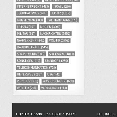
INTERNETRECHT
(483)
ISRAEL
(286)
JOURNALISMUS
(461)
JUSTIZ
(1012)
KOMMENTAR
(313)
LATEINAMERIKA
(523)
LEIPZIG
(397)
MEDIEN
(3203)
MILITÄR
(367)
NACHRICHTEN
(5952)
NAHVERKEHR
(245)
POLITIK
(2797)
RADIOBEITRÄGE
(515)
SOCIAL MEDIA
(809)
SOFTWARE
(1813)
SONSTIGES
(219)
STANDORT
(250)
TELEKOMMUNIKATION
(709)
UNTERWEGS
(367)
USA
(442)
VERKEHR
(378)
WAS ICH ERLEBE
(668)
WETTER
(288)
WIRTSCHAFT
(713)
LETZTER BEKANNTER AUFENTHALTSORT
LIEBLINGSBI