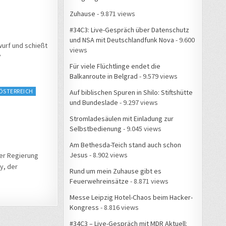
Zuhause
- 9.871 views
#34C3: Live-Gespräch über Datenschutz
und NSA mit Deutschlandfunk Nova
- 9.600
wurf und schießt
views
?
Für viele Flüchtlinge endet die
Balkanroute in Belgrad
- 9.579 views
ÖSTERREICH
Auf biblischen Spuren in Shilo: Stiftshütte
und Bundeslade
- 9.297 views
Stromladesäulen mit Einladung zur
Selbstbedienung
- 9.045 views
Am Bethesda-Teich stand auch schon
Jesus
- 8.902 views
der Regierung
y, der
Rund um mein Zuhause gibt es
Feuerwehreinsätze
- 8.871 views
Messe Leipzig Hotel-Chaos beim Hacker-
Kongress
- 8.816 views
#34C3 – Live-Gespräch mit MDR Aktuell: