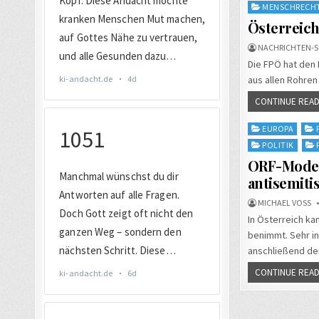
in
MENSCHRECH
Österreich
NACHRICHTEN-S
Die FPÖ hat den 
aus allen Rohren
CONTINUE READ
Posted
EUROPA
in
POLITIK
ORF-Moder
antisemit
MICHAEL VOSS
In Österreich ka
benimmt. Sehr in
anschließend de
CONTINUE READ