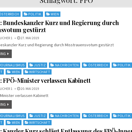
ÖSTERREICH
POLITIK
WIEN
h: Bundeskanzler Kurz und Regierung durch
nsvotum gestürzt
UCHER 1
27. MAI 2019
deskanzler Kurz und Regierung durch Misstrauensvotum gestürzt
ING
JOURNALISMUS
JUSTIZ
NACHRICHTEN
ÖSTERREICH
POLITIK
IT
WIEN
WIRTSCHAFT
: FPÖ-Minister verlassen Kabinett
UCHER 1
20. MAI 2019
Minister verlassen Kabinett
ING
JOURNALISMUS
JUSTIZ
NACHRICHTEN
ÖSTERREICH
POLITIK
IT
WIEN
WIRTSCHAFT
: Kanzler Kurz schlägt Entlassung des FPÖ-Inne