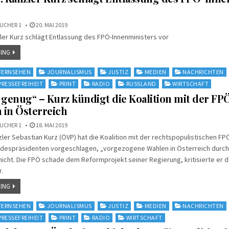
UCHER 1
20. MAI 2019
ler Kurz schlägt Entlassung des FPÖ-Innenministers vor
ING
FERNSEHEN
JOURNALISMUS
JUSTIZ
MEDIEN
NACHRICHTEN
PRESSEFREIHEIT
PRINT
RADIO
RUSSLAND
WIRTSCHAFT
 genug“ – Kurz kündigt die Koalition mit der FPÖ
 in Österreich
UCHER 1
18. MAI 2019
ler Sebastian Kurz (ÖVP) hat die Koalition mit der rechtspopulistischen FP
despräsidenten vorgeschlagen, „vorgezogene Wahlen in Österreich durch
 nicht. Die FPÖ schade dem Reformprojekt seiner Regierung, kritisierte er 
.
ING
FERNSEHEN
JOURNALISMUS
JUSTIZ
MEDIEN
NACHRICHTEN
PRESSEFREIHEIT
PRINT
RADIO
WIRTSCHAFT