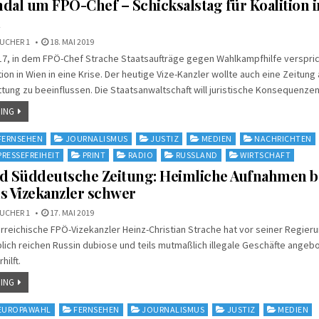
dal um FPÖ-Chef – Schicksalstag für Koalition i
h
UCHER 1
18. MAI 2019
17, in dem FPÖ-Chef Strache Staatsaufträge gegen Wahlkampfhilfe versprich
ion in Wien in eine Krise. Der heutige Vize-Kanzler wollte auch eine Zeitung
ttung zu beeinflussen. Die Staatsanwaltschaft will juristische Konsequenzen
ING
FERNSEHEN
JOURNALISMUS
JUSTIZ
MEDIEN
NACHRICHTEN
PRESSEFREIHEIT
PRINT
RADIO
RUSSLAND
WIRTSCHAFT
nd Süddeutsche Zeitung: Heimliche Aufnahmen b
s Vizekanzler schwer
UCHER 1
17. MAI 2019
rreichische FPÖ-Vizekanzler Heinz-Christian Strache hat vor seiner Regier
lich reichen Russin dubiose und teils mutmaßlich illegale Geschäfte angebot
ilft.
ING
EUROPAWAHL
FERNSEHEN
JOURNALISMUS
JUSTIZ
MEDIEN