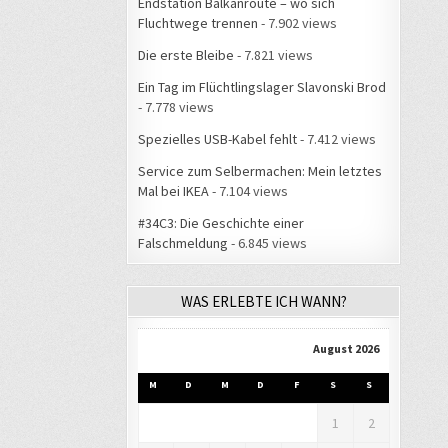
Endstation Balkanroute – wo sich
Fluchtwege trennen
- 7.902 views
Die erste Bleibe
- 7.821 views
Ein Tag im Flüchtlingslager Slavonski Brod
- 7.778 views
Spezielles USB-Kabel fehlt
- 7.412 views
Service zum Selbermachen: Mein letztes
Mal bei IKEA
- 7.104 views
#34C3: Die Geschichte einer
Falschmeldung
- 6.845 views
WAS ERLEBTE ICH WANN?
August 2026
M
D
M
D
F
S
S
1
2