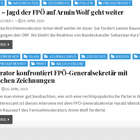
TE
NACHRICHTEN
ÖSTERREICH
POLITIK
PRESSEFREIHEIT
 – Jagd der FPÖ auf Armin Wolf geht weiter
UCHER 1
29. APRIL 2019
Nachrichtenmoderator Armin Wolf weiter im Visier. Sie fordert seinen Raus
 gegen den ORF. Wo bleibt die Reaktion von Bundeskanzler Sebastian Kurz
ING
FERNSEHEN
ISLAM
JOURNALISMUS
JÜDISCHES
MEDIEN
PRESSEFREIHEIT
PRINT
WAS ICH ERLEBE
ator konfrontiert FPÖ-Generalsekretär mit
ischen Zeichnungen
26. APRIL 2019
nn man immer gut beobachten, wie sich eine rechtspopulistische Partei in 
teressant ist dieses Interview mit dem FPÖ-Generalsekretär Harald Vilimsk
n Rauswurf des Fernsehmoderators Armin Wolf forderte.
ING