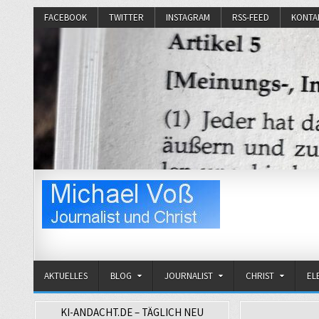
FACEBOOK
TWITTER
INSTAGRAM
RSS-FEED
KONTA
Michael Voß
Journalist und Christ
AKTUELLES
BLOG
JOURNALIST
CHRIST
EL
KI-ANDACHT.DE – TÄGLICH NEU