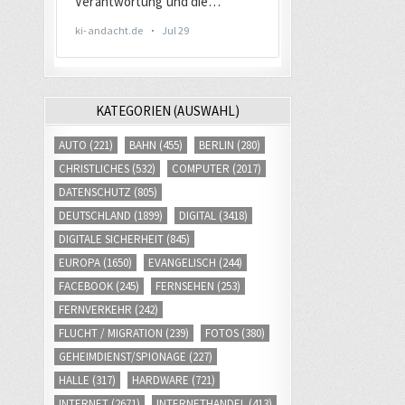
KATEGORIEN (AUSWAHL)
AUTO
(221)
BAHN
(455)
BERLIN
(280)
CHRISTLICHES
(532)
COMPUTER
(2017)
DATENSCHUTZ
(805)
DEUTSCHLAND
(1899)
DIGITAL
(3418)
DIGITALE SICHERHEIT
(845)
EUROPA
(1650)
EVANGELISCH
(244)
FACEBOOK
(245)
FERNSEHEN
(253)
FERNVERKEHR
(242)
FLUCHT / MIGRATION
(239)
FOTOS
(380)
GEHEIMDIENST/SPIONAGE
(227)
HALLE
(317)
HARDWARE
(721)
INTERNET
(2671)
INTERNETHANDEL
(413)