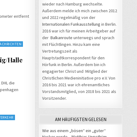
wieder nach Hamburg wechselte.
Außerdem melde ich mich zwischen 2012
lometer entfernt
und 2022 regelmäßig von der
Internationalen Funkausstellung
in Berlin.
2016 war ich für meinen Arbeitgeber auf
der
Balkanroute
unterwegs und sprach
ACHRICHTEN
mit Flüchtlingen. Hinzu kam eine
Vertretungszeit als
Hauptstadtkorrespondent für den
ig/Halle
Hörfunk in Berlin. Außerdem bin ich
engagierter Christ und Mitglied der
Christlichen Medieninitiative pro e.V. Von
 DHL die
2016 bis 2021 war ich ehrenamtliches
Kopenhagen
Vorstandsmitglied, von 2018 bis 2021 als
Vorsitzender.
ERKEHR
AM HÄUFIGSTEN GELESEN
Wie aus einem „bösen“ ein „guter“
Hacker wurde – Matthias Ungethüm