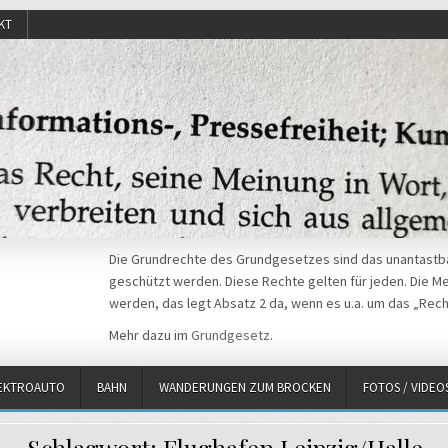
KT
Die Grundrechte des Grundgesetzes sind das unantastba
geschützt werden. Diese Rechte gelten für jeden. Die Mei
werden, das legt Absatz 2 da, wenn es u.a. um das „Rech
Mehr dazu im
Grundgesetz
.
EKTROAUTO
BAHN
WANDERUNGEN ZUM BROCKEN
FOTOS / VIDEO
Schlagwort:
Flughafen Leipzig/Halle