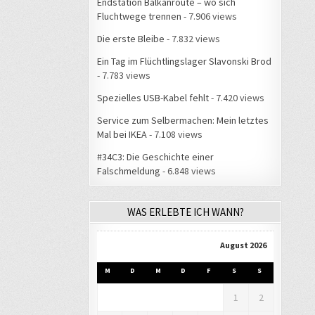
Endstation Balkanroute – wo sich
Fluchtwege trennen
- 7.906 views
Die erste Bleibe
- 7.832 views
Ein Tag im Flüchtlingslager Slavonski Brod
- 7.783 views
Spezielles USB-Kabel fehlt
- 7.420 views
Service zum Selbermachen: Mein letztes
Mal bei IKEA
- 7.108 views
#34C3: Die Geschichte einer
Falschmeldung
- 6.848 views
WAS ERLEBTE ICH WANN?
August 2026
M
D
M
D
F
S
S
1
2