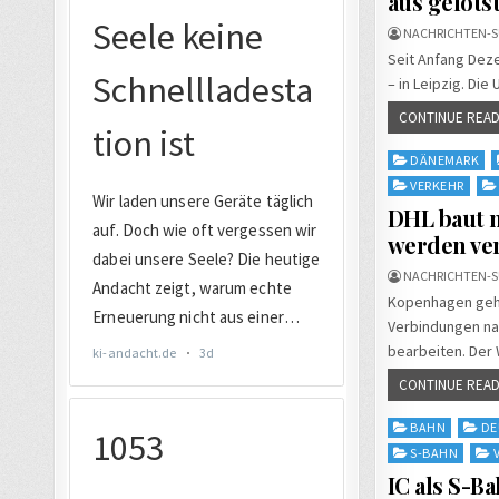
aus gelots
NACHRICHTEN-S
Seit Anfang Deze
– in Leipzig. Di
CONTINUE READ
Posted
DÄNEMARK
in
VERKEHR
DHL baut n
werden ver
NACHRICHTEN-S
Kopenhagen gehör
Verbindungen na
bearbeiten. Der 
CONTINUE READ
Posted
BAHN
DE
in
S-BAHN
IC als S-B