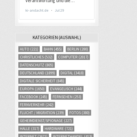
KATEGORIEN (AUSWAHL)
AUTO
(221)
BAHN
(455)
BERLIN
(280)
CHRISTLICHES
(532)
COMPUTER
(2017)
DATENSCHUTZ
(805)
DEUTSCHLAND
(1899)
DIGITAL
(3418)
DIGITALE SICHERHEIT
(845)
EUROPA
(1650)
EVANGELISCH
(244)
FACEBOOK
(245)
FERNSEHEN
(253)
FERNVERKEHR
(242)
FLUCHT / MIGRATION
(239)
FOTOS
(380)
GEHEIMDIENST/SPIONAGE
(227)
HALLE
(317)
HARDWARE
(721)
INTERNET
(2671)
INTERNETHANDEL
(413)