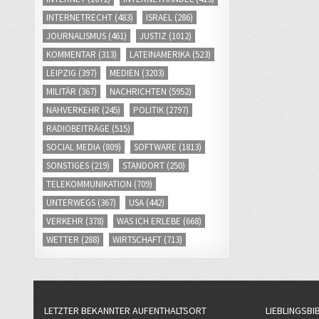
INTERNETRECHT
(483)
ISRAEL
(286)
JOURNALISMUS
(461)
JUSTIZ
(1012)
KOMMENTAR
(313)
LATEINAMERIKA
(523)
LEIPZIG
(397)
MEDIEN
(3203)
MILITÄR
(367)
NACHRICHTEN
(5952)
NAHVERKEHR
(245)
POLITIK
(2797)
RADIOBEITRÄGE
(515)
SOCIAL MEDIA
(809)
SOFTWARE
(1813)
SONSTIGES
(219)
STANDORT
(250)
TELEKOMMUNIKATION
(709)
UNTERWEGS
(367)
USA
(442)
VERKEHR
(378)
WAS ICH ERLEBE
(668)
WETTER
(288)
WIRTSCHAFT
(713)
LETZTER BEKANNTER AUFENTHALTSORT
LIEBLINGSBI