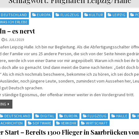
DEUTSCHLAND
EUROPA
FLUGZEUG
KULTUR
LEIPZIG
P
WAS ICH ERLEBE
n – es nervt
6. JULI 2019
afen Leipzig-Halle. Ich bin nur Begleitung. Als die Abfertigungsschalter öff
 der Familie vor uns 25 andere Person, die sich von der Seite hinein gedrä
ere, werde ich von einer Dame vor mir angepöbelt. Warum ich mich bei ihr
 doch alle so gemacht. Und dann meint die Dame nach hinten: „Gebt doch b
“ Als ich mich nochmals beschwere, bekomme ich zu hören, ich sei doch pei
usländer, noch jüngere Leute, sondern, zumindest vom Aussehen her, Leut
d gut Deutsch sprachen.
r ständige Egoismus, der offenbar immer weiter in den Vordergrund tritt.
ING
DEUTSCHLAND
DIGITAL
EUROPA
FLUGZEUG
HALLE
NACHRICHTEN
SOFTWARE
VERKEHR
WIRTSCHAFT
 Start – Bereits 1300 Flieger in Saarbrücken von