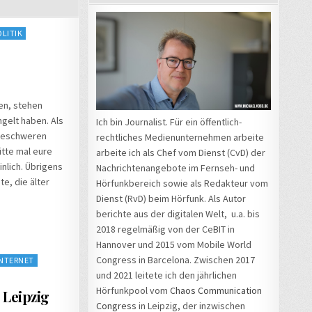
OLITIK
nen, stehen
ngelt haben. Als
Ich bin Journalist. Für ein öffentlich-
 beschweren
rechtliches Medienunternehmen arbeite
itte mal eure
arbeite ich als Chef vom Dienst (CvD) der
nlich. Übrigens
Nachrichtenangebote im Fernseh- und
e, die älter
Hörfunkbereich sowie als Redakteur vom
Dienst (RvD) beim Hörfunk. Als Autor
berichte aus der digitalen Welt, u.a. bis
2018 regelmäßig von der CeBIT in
Hannover und 2015 vom Mobile World
Congress in Barcelona. Zwischen 2017
INTERNET
und 2021 leitete ich den jährlichen
Hörfunkpool vom
Chaos Communication
 Leipzig
Congress
in Leipzig, der inzwischen