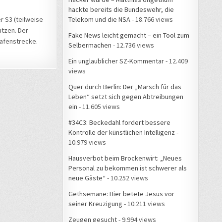
hackte bereits die Bundeswehr, die
Telekom und die NSA
- 18.766 views
r S3 (teilweise
utzen. Der
Fake News leicht gemacht – ein Tool zum
hafenstrecke.
Selbermachen
- 12.736 views
Ein unglaublicher SZ-Kommentar
- 12.409
views
Quer durch Berlin: Der „Marsch für das
Leben“ setzt sich gegen Abtreibungen
ein
- 11.605 views
#34C3: Beckedahl fordert bessere
Kontrolle der künstlichen Intelligenz
-
10.979 views
Hausverbot beim Brockenwirt: „Neues
Personal zu bekommen ist schwerer als
neue Gäste“
- 10.252 views
Gethsemane: Hier betete Jesus vor
seiner Kreuzigung
- 10.211 views
Zeugen gesucht
- 9.994 views