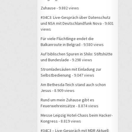
Zuhause
- 9.882 views
#34C3: Live-Gespräch über Datenschutz
und NSA mit Deutschlandfunk Nova
- 9.601
views
Für viele Flüchtlinge endet die
Balkanroute in Belgrad
- 9.580 views
Auf biblischen Spuren in Shilo: Stiftshütte
und Bundeslade
- 9.298 views
Stromladesäulen mit Einladung zur
Selbstbedienung
- 9.047 views
Am Bethesda-Teich stand auch schon
Jesus
- 8.909 views
Rund um mein Zuhause gibt es
Feuerwehreinsätze
- 8.874 views
Messe Leipzig Hotel-Chaos beim Hacker-
Kongress
- 8.819 views
#34C3 – Live-Gespräch mit MDR Aktuell: