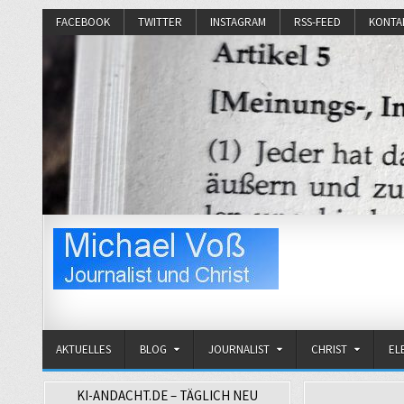
FACEBOOK
TWITTER
INSTAGRAM
RSS-FEED
KONTA
Michael Voß
Journalist und Christ
AKTUELLES
BLOG
JOURNALIST
CHRIST
EL
KI-ANDACHT.DE – TÄGLICH NEU