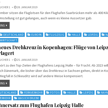
t
UCHER 1
28. JANUAR 2019
mber sitzen die Fluglotsen für den Flughafen Saarbrücken mehr als 400 Ki
e Umstellung ist gut gelungen, auch wenn es kleine Aussetzer gab.
ING
DEUTSCHLAND
EUROPA
FLUGZEUG
HALLE
LEIPZIG
N
WIRTSCHAFT
eues Drehkreuz in Kopenhagen: Flüge von Leipz
lagert
UCHER 1
25. JANUAR 2019
t zu den Top-Zielen der Flughafens Leipzig/Halle – für Fracht. Ab 2023 will
ch Dänemark, die bisher über das Drehkreuz in Sachsen gehen, direkt in 
Wegfall in Schkeuditz wird auf andere Weise kompensiert.
ING
UTSCHLAND
FERNVERKEHR
FOTOS
HALLE
LEIPZIG
NAHV
VERKEHR
WAS ICH ERLEBE
ahnersatz zum Flughafen Leipzig/Halle