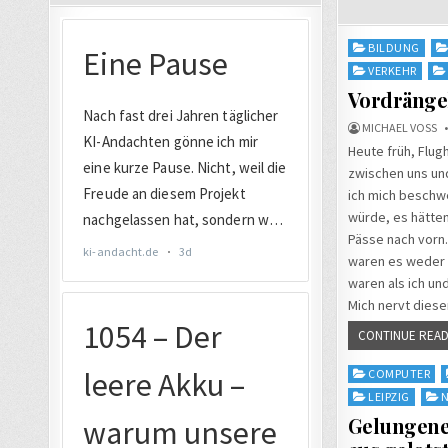
Posted
BILDUNG
in
VERKEHR
Vordrängel
MICHAEL VOSS
Heute früh, Flugh
zwischen uns und
ich mich beschw
würde, es hätten
Pässe nach vorn.
waren es weder A
waren als ich un
Mich nervt diese
CONTINUE READ
Posted
COMPUTER
in
LEIPZIG
Gelungener