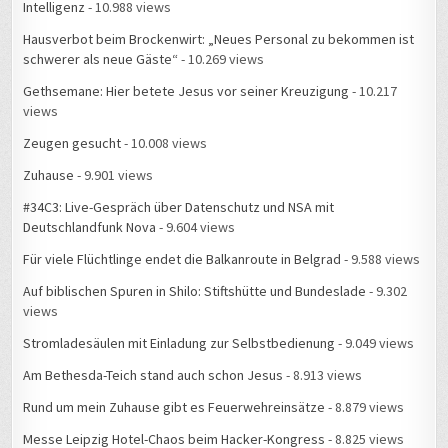
Intelligenz
- 10.988 views
Hausverbot beim Brockenwirt: „Neues Personal zu bekommen ist
schwerer als neue Gäste“
- 10.269 views
Gethsemane: Hier betete Jesus vor seiner Kreuzigung
- 10.217
views
Zeugen gesucht
- 10.008 views
Zuhause
- 9.901 views
#34C3: Live-Gespräch über Datenschutz und NSA mit
Deutschlandfunk Nova
- 9.604 views
Für viele Flüchtlinge endet die Balkanroute in Belgrad
- 9.588 views
Auf biblischen Spuren in Shilo: Stiftshütte und Bundeslade
- 9.302
views
Stromladesäulen mit Einladung zur Selbstbedienung
- 9.049 views
Am Bethesda-Teich stand auch schon Jesus
- 8.913 views
Rund um mein Zuhause gibt es Feuerwehreinsätze
- 8.879 views
Messe Leipzig Hotel-Chaos beim Hacker-Kongress
- 8.825 views