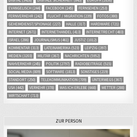
DIGITAL
(3418)
DIGITALE SICHERHEIT
(845)
EUROPA
(1650)
EVANGELISCH
(244)
FACEBOOK
(245)
FERNSEHEN
(253)
FERNVERKEHR
(242)
FLUCHT / MIGRATION
(239)
FOTOS
(380)
GEHEIMDIENST/SPIONAGE
(227)
HALLE
(317)
HARDWARE
(721)
INTERNET
(2671)
INTERNETHANDEL
(413)
INTERNETRECHT
(483)
ISRAEL
(286)
JOURNALISMUS
(461)
JUSTIZ
(1012)
KOMMENTAR
(313)
LATEINAMERIKA
(523)
LEIPZIG
(397)
MEDIEN
(3203)
MILITÄR
(367)
NACHRICHTEN
(5952)
NAHVERKEHR
(245)
POLITIK
(2797)
RADIOBEITRÄGE
(515)
SOCIAL MEDIA
(809)
SOFTWARE
(1813)
SONSTIGES
(219)
STANDORT
(250)
TELEKOMMUNIKATION
(709)
UNTERWEGS
(367)
USA
(442)
VERKEHR
(378)
WAS ICH ERLEBE
(668)
WETTER
(288)
WIRTSCHAFT
(713)
ZUR PERSON