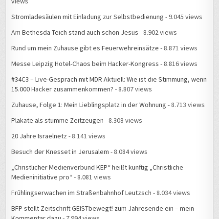
views
Stromladesäulen mit Einladung zur Selbstbedienung
- 9.045 views
Am Bethesda-Teich stand auch schon Jesus
- 8.902 views
Rund um mein Zuhause gibt es Feuerwehreinsätze
- 8.871 views
Messe Leipzig Hotel-Chaos beim Hacker-Kongress
- 8.816 views
#34C3 – Live-Gespräch mit MDR Aktuell: Wie ist die Stimmung, wenn
15.000 Hacker zusammenkommen?
- 8.807 views
Zuhause, Folge 1: Mein Lieblingsplatz in der Wohnung
- 8.713 views
Plakate als stumme Zeitzeugen
- 8.308 views
20 Jahre Israelnetz
- 8.141 views
Besuch der Knesset in Jerusalem
- 8.084 views
„Christlicher Medienverbund KEP“ heißt künftig „Christliche
Medieninitiative pro“
- 8.081 views
Frühlingserwachen im Straßenbahnhof Leutzsch
- 8.034 views
BFP stellt Zeitschrift GEISTbewegt! zum Jahresende ein – mein
Kommentar dazu
- 7.994 views