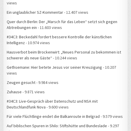
views
Ein unglaublicher SZ-Kommentar
- 12.407 views
Quer durch Berlin: Der „Marsch für das Leben“ setzt sich gegen
Abtreibungen ein
- 11.603 views
#34C3: Beckedahl fordert bessere Kontrolle der künstlichen
Intelligenz
- 10.974 views
Hausverbot beim Brockenwirt: „Neues Personal zu bekommen ist
schwerer als neue Gäste“
- 10.244 views
Gethsemane: Hier betete Jesus vor seiner Kreuzigung
- 10.207
views
Zeugen gesucht
- 9.984 views
Zuhause
- 9.871 views
#34C3: Live-Gespräch über Datenschutz und NSA mit
Deutschlandfunk Nova
- 9.600 views
Für viele Flüchtlinge endet die Balkanroute in Belgrad
- 9.579 views
Auf biblischen Spuren in Shilo: Stiftshütte und Bundeslade
- 9.297