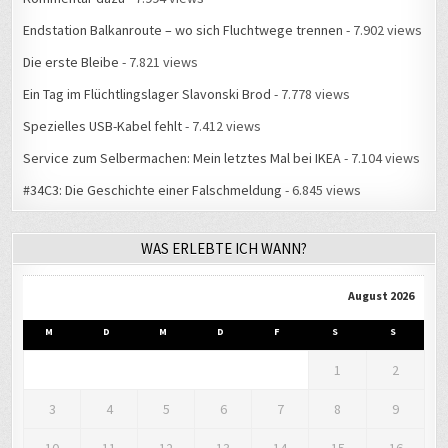
Endstation Balkanroute – wo sich Fluchtwege trennen
- 7.902 views
Die erste Bleibe
- 7.821 views
Ein Tag im Flüchtlingslager Slavonski Brod
- 7.778 views
Spezielles USB-Kabel fehlt
- 7.412 views
Service zum Selbermachen: Mein letztes Mal bei IKEA
- 7.104 views
#34C3: Die Geschichte einer Falschmeldung
- 6.845 views
WAS ERLEBTE ICH WANN?
August 2026
M
D
M
D
F
S
S
1
2
3
4
5
6
7
8
9