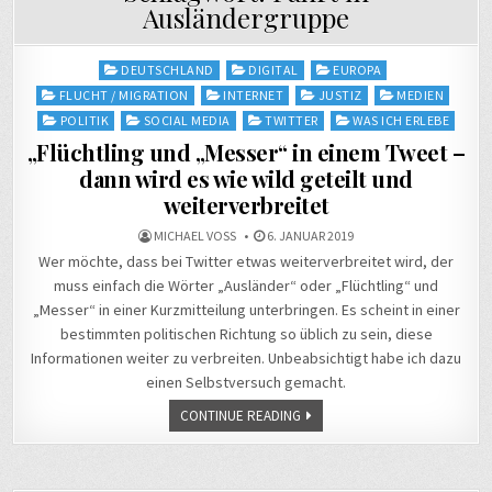
Ausländergruppe
Posted
DEUTSCHLAND
DIGITAL
EUROPA
in
FLUCHT / MIGRATION
INTERNET
JUSTIZ
MEDIEN
POLITIK
SOCIAL MEDIA
TWITTER
WAS ICH ERLEBE
„Flüchtling und „Messer“ in einem Tweet –
dann wird es wie wild geteilt und
weiterverbreitet
MICHAEL VOSS
6. JANUAR 2019
Wer möchte, dass bei Twitter etwas weiterverbreitet wird, der
muss einfach die Wörter „Ausländer“ oder „Flüchtling“ und
„Messer“ in einer Kurzmitteilung unterbringen. Es scheint in einer
bestimmten politischen Richtung so üblich zu sein, diese
Informationen weiter zu verbreiten. Unbeabsichtigt habe ich dazu
einen Selbstversuch gemacht.
CONTINUE READING