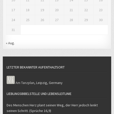
10
11
12
13
14
15
16
17
18
19
20
21
22
23
24
25
26
27
28
29
30
31
« Aug.
LETZTER BEKANNTER AUFENTHALTSORT
Am Tanzplan
,
Leipzig
,
Germany
LIEBLINGSBIBELSTELLE UND LEBENSLEITLINIE
Des Menschen Herz plant seinen Weg, der Herr jedoch lenkt
seinen Schritt. (Sprüche 16,9)