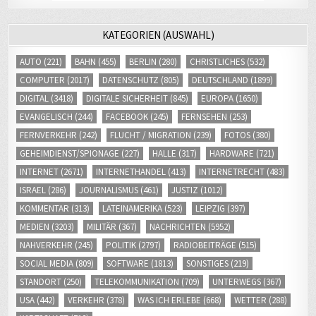
KATEGORIEN (AUSWAHL)
AUTO
(221)
BAHN
(455)
BERLIN
(280)
CHRISTLICHES
(532)
COMPUTER
(2017)
DATENSCHUTZ
(805)
DEUTSCHLAND
(1899)
DIGITAL
(3418)
DIGITALE SICHERHEIT
(845)
EUROPA
(1650)
EVANGELISCH
(244)
FACEBOOK
(245)
FERNSEHEN
(253)
FERNVERKEHR
(242)
FLUCHT / MIGRATION
(239)
FOTOS
(380)
GEHEIMDIENST/SPIONAGE
(227)
HALLE
(317)
HARDWARE
(721)
INTERNET
(2671)
INTERNETHANDEL
(413)
INTERNETRECHT
(483)
ISRAEL
(286)
JOURNALISMUS
(461)
JUSTIZ
(1012)
KOMMENTAR
(313)
LATEINAMERIKA
(523)
LEIPZIG
(397)
MEDIEN
(3203)
MILITÄR
(367)
NACHRICHTEN
(5952)
NAHVERKEHR
(245)
POLITIK
(2797)
RADIOBEITRÄGE
(515)
SOCIAL MEDIA
(809)
SOFTWARE
(1813)
SONSTIGES
(219)
STANDORT
(250)
TELEKOMMUNIKATION
(709)
UNTERWEGS
(367)
USA
(442)
VERKEHR
(378)
WAS ICH ERLEBE
(668)
WETTER
(288)