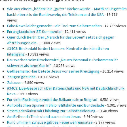
Wie aus einem „bösen“ ein „guter“ Hacker wurde – Matthias Ungethüm
hackte bereits die Bundeswehr, die Telekom und die NSA
- 18.771
views
Fake News leicht gemacht – ein Tool zum Selbermachen
- 12.736 views
Ein unglaublicher SZ-Kommentar
- 12.411 views
Quer durch Berlin: Der „Marsch für das Leben“ setzt sich gegen
Abtreibungen ein
- 11.608 views
#34C3: Beckedahl fordert bessere Kontrolle der künstlichen
Intelligenz
- 10.982 views
Hausverbot beim Brockenwirt: „Neues Personal zu bekommen ist
schwerer als neue Gäste“
- 10.258 views
Gethsemane: Hier betete Jesus vor seiner Kreuzigung
- 10.214 views
Zeugen gesucht
- 10.003 views
Zuhause
- 9.890 views
#34C3: Live-Gespräch über Datenschutz und NSA mit Deutschlandfunk
Nova
- 9.602 views
Für viele Flüchtlinge endet die Balkanroute in Belgrad
- 9.581 views
Auf biblischen Spuren in Shilo: Stiftshütte und Bundeslade
- 9.301 views
Stromladesäulen mit Einladung zur Selbstbedienung
- 9.048 views
Am Bethesda-Teich stand auch schon Jesus
- 8.910 views
Rund um mein Zuhause gibt es Feuerwehreinsätze
- 8.877 views