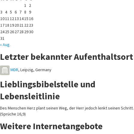
1
2
3
4
5
6
7
8
9
10
11
12
13
14
15
16
17
18
19
20
21
22
23
24
25
26
27
28
29
30
31
« Aug.
Letzter bekannter Aufenthaltsort
MDR
,
Leipzig
,
Germany
Lieblingsbibelstelle und
Lebensleitlinie
Des Menschen Herz plant seinen Weg, der Herr jedoch lenkt seinen Schritt.
(Sprüche 16,9)
Weitere Internetangebote