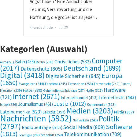
Kategorien (Auswahl)
Computer
Bahn
(455)
Christliches
(532)
Berlin
(280)
Auto
(221)
(2017)
Deutschland
(1899)
Datenschutz
(805)
Digital
(3418)
Europa
Digitale Sicherheit
(845)
(1650)
Evangelisch
(244)
Facebook
(245)
Fernsehen
(253)
Fernverkehr
(242)
Flucht /
Hardware
Fotos
(380)
Halle
(317)
Migration
(239)
Geheimdienst/Spionage
(227)
Internet
(2671)
(721)
Internetrecht
(483)
Internethandel
(413)
Justiz
(1012)
Journalismus
(461)
Kommentar
(313)
Israel
(286)
Medien
(3203)
Lateinamerika
(523)
Leipzig
(397)
Militär
(367)
Nachrichten
(5952)
Politik
Nahverkehr
(245)
(2797)
Software
Social Media
(809)
Radiobeiträge
(515)
(1813)
Telekommunikation
(709)
Standort
(250)
Sonstiges
(219)