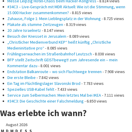
Messe Leipzig Hotel-Chaos beim Hacker-Kongress
- 8.824 views
#34C3 – Live-Gespräch mit MDR Aktuell: Wie ist die Stimmung, wenn
15.000 Hacker zusammenkommen?
- 8.815 views
Zuhause, Folge 1: Mein Lieblingsplatz in der Wohnung
- 8.725 views
Plakate als stumme Zeitzeugen
- 8.319 views
20 Jahre Israelnetz
- 8.147 views
Besuch der Knesset in Jerusalem
- 8.089 views
„Christlicher Medienverbund KEP“ heißt künftig „Christliche
Medieninitiative pro“
- 8.085 views
Frühlingserwachen im Straßenbahnhof Leutzsch
- 8.038 views
BFP stellt Zeitschrift GEISTbewegt! zum Jahresende ein – mein
Kommentar dazu
- 8.001 views
Endstation Balkanroute – wo sich Fluchtwege trennen
- 7.908 views
Die erste Bleibe
- 7.842 views
Ein Tag im Flüchtlingslager Slavonski Brod
- 7.783 views
Spezielles USB-Kabel fehlt
- 7.433 views
Service zum Selbermachen: Mein letztes Mal bei IKEA
- 7.111 views
#34C3: Die Geschichte einer Falschmeldung
- 6.850 views
Was erlebte ich wann?
August 2026
M
D
M
D
F
S
S