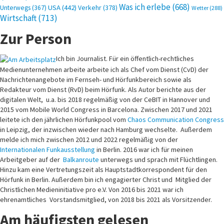
Was ich erlebe
(668)
USA
(442)
Verkehr
(378)
Unterwegs
(367)
Wetter
(288)
Wirtschaft
(713)
Zur Person
Ich bin Journalist. Für ein öffentlich-rechtliches
Medienunternehmen arbeite arbeite ich als Chef vom Dienst (CvD) der
Nachrichtenangebote im Fernseh- und Hörfunkbereich sowie als
Redakteur vom Dienst (RvD) beim Hörfunk. Als Autor berichte aus der
digitalen Welt, u.a. bis 2018 regelmäßig von der CeBIT in Hannover und
2015 vom Mobile World Congress in Barcelona. Zwischen 2017 und 2021
leitete ich den jährlichen Hörfunkpool vom
Chaos Communication Congress
in Leipzig, der inzwischen wieder nach Hamburg wechselte. Außerdem
melde ich mich zwischen 2012 und 2022 regelmäßig von der
Internationalen Funkausstellung
in Berlin. 2016 war ich für meinen
Arbeitgeber auf der
Balkanroute
unterwegs und sprach mit Flüchtlingen.
Hinzu kam eine Vertretungszeit als Hauptstadtkorrespondent für den
Hörfunk in Berlin. Außerdem bin ich engagierter Christ und Mitglied der
Christlichen Medieninitiative pro e.V. Von 2016 bis 2021 war ich
ehrenamtliches Vorstandsmitglied, von 2018 bis 2021 als Vorsitzender.
Am häufigsten gelesen