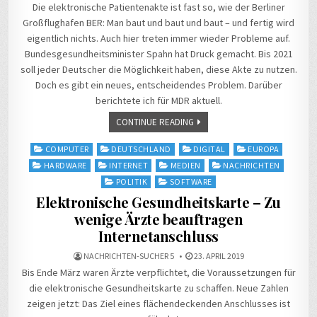
Die elektronische Patientenakte ist fast so, wie der Berliner
Großflughafen BER: Man baut und baut und baut – und fertig wird
eigentlich nichts. Auch hier treten immer wieder Probleme auf.
Bundesgesundheitsminister Spahn hat Druck gemacht. Bis 2021
soll jeder Deutscher die Möglichkeit haben, diese Akte zu nutzen.
Doch es gibt ein neues, entscheidendes Problem. Darüber
berichtete ich für MDR aktuell.
CONTINUE READING
Posted
COMPUTER
DEUTSCHLAND
DIGITAL
EUROPA
in
HARDWARE
INTERNET
MEDIEN
NACHRICHTEN
POLITIK
SOFTWARE
Elektronische Gesundheitskarte – Zu
wenige Ärzte beauftragen
Internetanschluss
NACHRICHTEN-SUCHER 5
23. APRIL 2019
Bis Ende März waren Ärzte verpflichtet, die Voraussetzungen für
die elektronische Gesundheitskarte zu schaffen. Neue Zahlen
zeigen jetzt: Das Ziel eines flächendeckenden Anschlusses ist