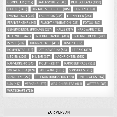
COMPUTER
(2017)
DATENSCHUTZ
(805)
DEUTSCHLAND
(1899)
DIGITAL
(3418)
DIGITALE SICHERHEIT
(845)
EUROPA
(1650)
EVANGELISCH
(244)
FACEBOOK
(245)
FERNSEHEN
(253)
FERNVERKEHR
(242)
FLUCHT / MIGRATION
(239)
FOTOS
(380)
GEHEIMDIENST/SPIONAGE
(227)
HALLE
(317)
HARDWARE
(721)
INTERNET
(2671)
INTERNETHANDEL
(413)
INTERNETRECHT
(483)
ISRAEL
(286)
JOURNALISMUS
(461)
JUSTIZ
(1012)
KOMMENTAR
(313)
LATEINAMERIKA
(523)
LEIPZIG
(397)
MEDIEN
(3203)
MILITÄR
(367)
NACHRICHTEN
(5952)
NAHVERKEHR
(245)
POLITIK
(2797)
RADIOBEITRÄGE
(515)
SOCIAL MEDIA
(809)
SOFTWARE
(1813)
SONSTIGES
(219)
STANDORT
(250)
TELEKOMMUNIKATION
(709)
UNTERWEGS
(367)
USA
(442)
VERKEHR
(378)
WAS ICH ERLEBE
(668)
WETTER
(288)
WIRTSCHAFT
(713)
ZUR PERSON