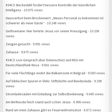
#34C3: Beckedahl fordert bessere Kontrolle der künstlichen
Intelligenz
- 10.975 views
Hausverbot beim Brockenwirt: „Neues Personal zu bekommen ist
schwerer als neue Gäste“
- 10.248 views
Gethsemane: Hier betete Jesus vor seiner Kreuzigung
- 10.208
views
Zeugen gesucht
- 9.991 views
Zuhause
- 9.875 views
#34C3: Live-Gespräch über Datenschutz und NSA mit
Deutschlandfunk Nova
- 9.601 views
Für viele Flüchtlinge endet die Balkanroute in Belgrad
- 9.580 views
Auf biblischen Spuren in Shilo: Stiftshütte und Bundeslade
- 9.298
views
Stromladesäulen mit Einladung zur Selbstbedienung
- 9.045 views
Am Bethesda-Teich stand auch schon Jesus
- 8.906 views
Rund um mein Zuhause gibt es Feuerwehreinsätze
- 8.872 views