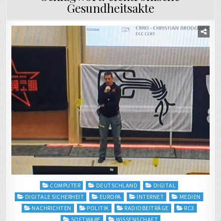
Gesundheitsakte
Posted
COMPUTER
DEUTSCHLAND
DIGITAL
in
DIGITALE SICHERHEIT
EUROPA
INTERNET
MEDIEN
NACHRICHTEN
POLITIK
RADIOBEITRÄGE
RC3
SOFTWARE
WISSENSCHAFT