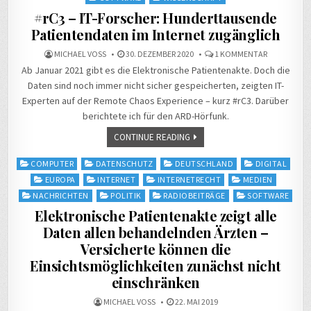
#rC3 – IT-Forscher: Hunderttausende
Patientendaten im Internet zugänglich
ZU
MICHAEL VOSS
30. DEZEMBER 2020
1 KOMMENTAR
#RC3
Ab Januar 2021 gibt es die Elektronische Patientenakte. Doch die
–
IT-
Daten sind noch immer nicht sicher gespeicherten, zeigten IT-
FORSCHER:
HUNDERTTA
Experten auf der Remote Chaos Experience – kurz #rC3. Darüber
PATIENTEN
IM
berichtete ich für den ARD-Hörfunk.
INTERNET
ZUGÄNGLIC
CONTINUE READING
Posted
COMPUTER
DATENSCHUTZ
DEUTSCHLAND
DIGITAL
in
EUROPA
INTERNET
INTERNETRECHT
MEDIEN
NACHRICHTEN
POLITIK
RADIOBEITRÄGE
SOFTWARE
Elektronische Patientenakte zeigt alle
Daten allen behandelnden Ärzten –
Versicherte können die
Einsichtsmöglichkeiten zunächst nicht
einschränken
MICHAEL VOSS
22. MAI 2019