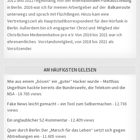
2012 und 2022 regelmäßig von der
Internationalen Funkausstellung
in Berlin. 2016 war ich für meinen Arbeitgeber auf der
Balkanroute
unterwegs und sprach mit Flüchtlingen. Hinzu kam eine
Vertretungszeit als Hauptstadtkorrespondent für den Hörfunk in
Berlin. Außerdem bin ich engagierter Christ und Mitglied der
Christlichen Medieninitiative pro e.V. Von 2016 bis 2021 war ich
ehrenamtliches Vorstandsmitglied, von 2018 bis 2021 als
Vorsitzender.
AM HÄUFIGSTEN GELESEN
Wie aus einem „bösen“ ein „guter“ Hacker wurde – Matthias
Ungethüm hackte bereits die Bundeswehr, die Telekom und die
NSA
- 18.765 views
Fake News leicht gemacht – ein Tool zum Selbermachen
- 12.736
views
Ein unglaublicher SZ-Kommentar
- 12.409 views
Quer durch Berlin: Der „Marsch für das Leben“ setzt sich gegen
Abtreibungen ein
- 11.605 views