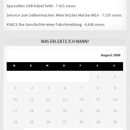
Spezielles USB-Kabel fehlt
- 7.415 views
Service zum Selbermachen: Mein letztes Mal bei IKEA
- 7.105 views
#34C3: Die Geschichte einer Falschmeldung
- 6.846 views
WAS ERLEBTE ICH WANN?
August 2026
M
D
M
D
F
S
S
1
2
3
4
5
6
7
8
9
10
11
12
13
14
15
16
17
18
19
20
21
22
23
24
25
26
27
28
29
30