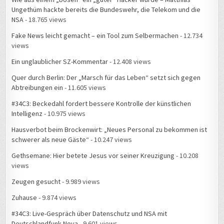
Ungethüm hackte bereits die Bundeswehr, die Telekom und die
NSA
- 18.765 views
Fake News leicht gemacht – ein Tool zum Selbermachen
- 12.734
views
Ein unglaublicher SZ-Kommentar
- 12.408 views
Quer durch Berlin: Der „Marsch für das Leben“ setzt sich gegen
Abtreibungen ein
- 11.605 views
#34C3: Beckedahl fordert bessere Kontrolle der künstlichen
Intelligenz
- 10.975 views
Hausverbot beim Brockenwirt: „Neues Personal zu bekommen ist
schwerer als neue Gäste“
- 10.247 views
Gethsemane: Hier betete Jesus vor seiner Kreuzigung
- 10.208
views
Zeugen gesucht
- 9.989 views
Zuhause
- 9.874 views
#34C3: Live-Gespräch über Datenschutz und NSA mit
Deutschlandfunk Nova
- 9.601 views