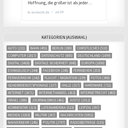
KATEGORIEN (AUSWAHL)
AUTO
(221)
BAHN
(455)
BERLIN
(280)
CHRISTLICHES
(532)
COMPUTER
(2017)
DATENSCHUTZ
(805)
DEUTSCHLAND
(1899)
DIGITAL
(3418)
DIGITALE SICHERHEIT
(845)
EUROPA
(1650)
EVANGELISCH
(244)
FACEBOOK
(245)
FERNSEHEN
(253)
FERNVERKEHR
(242)
FLUCHT / MIGRATION
(239)
FOTOS
(380)
GEHEIMDIENST/SPIONAGE
(227)
HALLE
(317)
HARDWARE
(721)
INTERNET
(2671)
INTERNETHANDEL
(413)
INTERNETRECHT
(483)
ISRAEL
(286)
JOURNALISMUS
(461)
JUSTIZ
(1012)
KOMMENTAR
(313)
LATEINAMERIKA
(523)
LEIPZIG
(397)
MEDIEN
(3203)
MILITÄR
(367)
NACHRICHTEN
(5952)
NAHVERKEHR
(245)
POLITIK
(2797)
RADIOBEITRÄGE
(515)