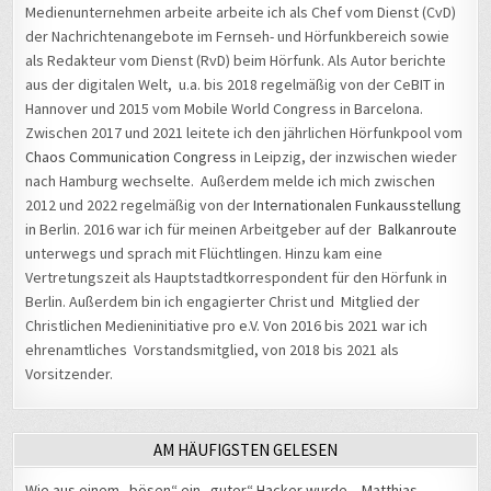
Medienunternehmen arbeite arbeite ich als Chef vom Dienst (CvD)
der Nachrichtenangebote im Fernseh- und Hörfunkbereich sowie
als Redakteur vom Dienst (RvD) beim Hörfunk. Als Autor berichte
aus der digitalen Welt, u.a. bis 2018 regelmäßig von der CeBIT in
Hannover und 2015 vom Mobile World Congress in Barcelona.
Zwischen 2017 und 2021 leitete ich den jährlichen Hörfunkpool vom
Chaos Communication Congress
in Leipzig, der inzwischen wieder
nach Hamburg wechselte. Außerdem melde ich mich zwischen
2012 und 2022 regelmäßig von der
Internationalen Funkausstellung
in Berlin. 2016 war ich für meinen Arbeitgeber auf der
Balkanroute
unterwegs und sprach mit Flüchtlingen. Hinzu kam eine
Vertretungszeit als Hauptstadtkorrespondent für den Hörfunk in
Berlin. Außerdem bin ich engagierter Christ und Mitglied der
Christlichen Medieninitiative pro e.V. Von 2016 bis 2021 war ich
ehrenamtliches Vorstandsmitglied, von 2018 bis 2021 als
Vorsitzender.
AM HÄUFIGSTEN GELESEN
Wie aus einem „bösen“ ein „guter“ Hacker wurde – Matthias