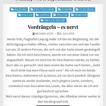
Posted
BILDUNG
DEUTSCHLAND
EUROPA
FLUGZEUG
in
KULTUR
LEIPZIG
POLITIK
VERKEHR
WAS ICH ERLEBE
Vordrängeln – es nervt
MICHAEL VOSS
6. JULI 2019
Heute früh, Flughafen Leipzig-Halle. Ich bin nur Begleitung. Als die
Abfertigungsschalter öffnen, stehen zwischen uns und der Familie
vor uns 25 andere Person, die sich von der Seite hinein gedrängelt
haben. Als ich mich beschwere, werde ich von einer Dame vor mir
angepöbelt. Warum ich mich bei ihr beschweren würde, es hätten
doch alle so gemacht. Und dann meint die Dame nach hinten: „Gebt
doch bitte mal eure Pässe nach vorn.“ Als ich mich nochmals
beschwere, bekomme ich zu hören, ich sei doch peinlich. Übrigens
waren es weder Ausländer, noch jüngere Leute, sondern,
zumindest vom Aussehen her, Leute, die älter waren als ich und
gut Deutsch sprachen.
Mich nervt dieser ständige Egoismus, der offenbar immer weiter in
den Vordergrund tritt.