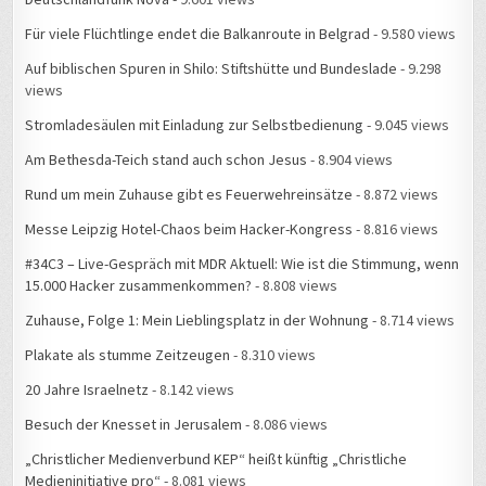
Für viele Flüchtlinge endet die Balkanroute in Belgrad
- 9.580 views
Auf biblischen Spuren in Shilo: Stiftshütte und Bundeslade
- 9.298
views
Stromladesäulen mit Einladung zur Selbstbedienung
- 9.045 views
Am Bethesda-Teich stand auch schon Jesus
- 8.904 views
Rund um mein Zuhause gibt es Feuerwehreinsätze
- 8.872 views
Messe Leipzig Hotel-Chaos beim Hacker-Kongress
- 8.816 views
#34C3 – Live-Gespräch mit MDR Aktuell: Wie ist die Stimmung, wenn
15.000 Hacker zusammenkommen?
- 8.808 views
Zuhause, Folge 1: Mein Lieblingsplatz in der Wohnung
- 8.714 views
Plakate als stumme Zeitzeugen
- 8.310 views
20 Jahre Israelnetz
- 8.142 views
Besuch der Knesset in Jerusalem
- 8.086 views
„Christlicher Medienverbund KEP“ heißt künftig „Christliche
Medieninitiative pro“
- 8.081 views