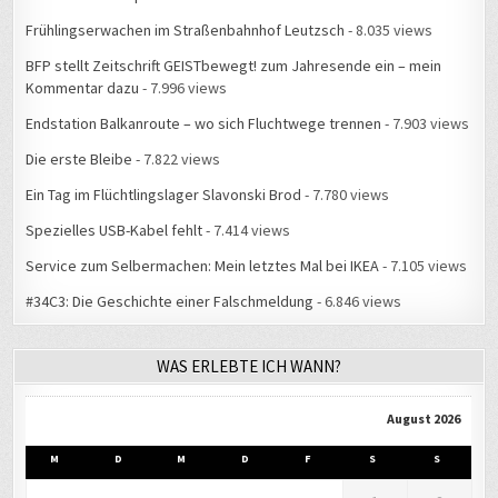
Frühlingserwachen im Straßenbahnhof Leutzsch
- 8.035 views
BFP stellt Zeitschrift GEISTbewegt! zum Jahresende ein – mein
Kommentar dazu
- 7.996 views
Endstation Balkanroute – wo sich Fluchtwege trennen
- 7.903 views
Die erste Bleibe
- 7.822 views
Ein Tag im Flüchtlingslager Slavonski Brod
- 7.780 views
Spezielles USB-Kabel fehlt
- 7.414 views
Service zum Selbermachen: Mein letztes Mal bei IKEA
- 7.105 views
#34C3: Die Geschichte einer Falschmeldung
- 6.846 views
WAS ERLEBTE ICH WANN?
August 2026
M
D
M
D
F
S
S