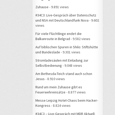
Zuhause
- 9.891 views
#34C3: Live-Gespräch über Datenschutz
und NSA mit Deutschlandfunk Nova
- 9.602
views
Für viele Flüchtlinge endet die
Balkanroute in Belgrad
- 9.582 views
Auf biblischen Spuren in Shilo: Stiftshütte
und Bundeslade
- 9.301 views
Stromladesäulen mit Einladung zur
Selbstbedienung
- 9.048 views
Am Bethesda-Teich stand auch schon
Jesus
- 8.910 views
Rund um mein Zuhause gibt es
Feuerwehreinsätze
- 8.877 views
Messe Leipzig Hotel-Chaos beim Hacker-
Kongress
- 8.824 views
#34C3 – Live-Gespräch mit MDR Aktuell: