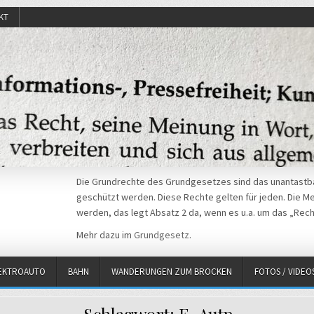
KT
Die Grundrechte des Grundgesetzes sind das unantastba
geschützt werden. Diese Rechte gelten für jeden. Die Mei
werden, das legt Absatz 2 da, wenn es u.a. um das „Rech
Mehr dazu im
Grundgesetz
.
EKTROAUTO
BAHN
WANDERUNGEN ZUM BROCKEN
FOTOS / VIDEO
Schlagwort:
E-Autp