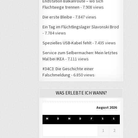
Endstation Balkanroute – wo sich
Fluchtwege trennen
- 7.908 views
Die erste Bleibe
- 7.847 views
Ein Tag im Flüchtlingslager Slavonski Brod
- 7.784 views
Spezielles USB-Kabel fehlt
- 7.435 views
Service zum Selbermachen: Mein letztes
Mal bei IKEA
- 7.111 views
#34C3: Die Geschichte einer
Falschmeldung
- 6.850 views
WAS ERLEBTE ICH WANN?
August 2026
M
D
M
D
F
S
S
1
2