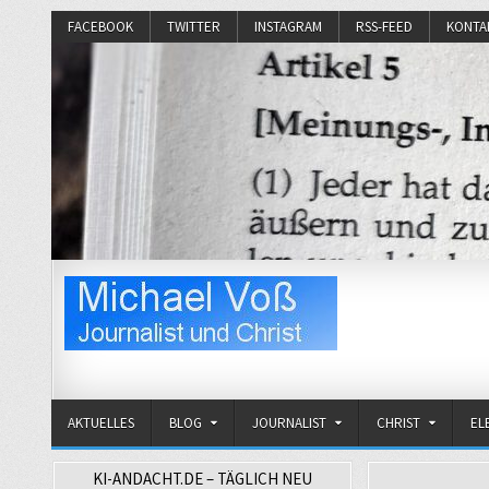
FACEBOOK
TWITTER
INSTAGRAM
RSS-FEED
KONTA
Michael Voß
Journalist und Christ
AKTUELLES
BLOG
JOURNALIST
CHRIST
EL
KI-ANDACHT.DE – TÄGLICH NEU