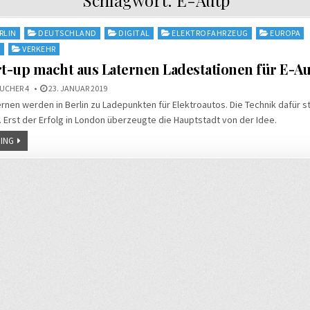
RLIN
DEUTSCHLAND
DIGITAL
ELEKTROFAHRZEUG
EUROPA
N
VERKEHR
rt-up macht aus Laternen Ladestationen für E-A
UCHER 4
23. JANUAR 2019
rnen werden in Berlin zu Ladepunkten für Elektroautos. Die Technik dafür
p. Erst der Erfolg in London überzeugte die Hauptstadt von der Idee.
ING