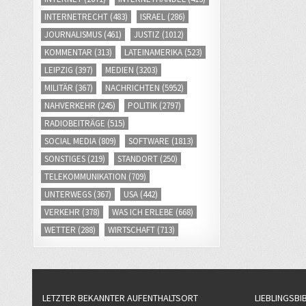
INTERNETRECHT
(483)
ISRAEL
(286)
JOURNALISMUS
(461)
JUSTIZ
(1012)
KOMMENTAR
(313)
LATEINAMERIKA
(523)
LEIPZIG
(397)
MEDIEN
(3203)
MILITÄR
(367)
NACHRICHTEN
(5952)
NAHVERKEHR
(245)
POLITIK
(2797)
RADIOBEITRÄGE
(515)
SOCIAL MEDIA
(809)
SOFTWARE
(1813)
SONSTIGES
(219)
STANDORT
(250)
TELEKOMMUNIKATION
(709)
UNTERWEGS
(367)
USA
(442)
VERKEHR
(378)
WAS ICH ERLEBE
(668)
WETTER
(288)
WIRTSCHAFT
(713)
LETZTER BEKANNTER AUFENTHALTSORT
LIEBLINGSBI