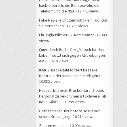
hackte bereits die Bundeswehr, die
Telekom und die NSA
- 18.771 views
Fake News leicht gemacht – ein Tool zum
Selbermachen
- 12.736 views
Ein unglaublicher SZ-Kommentar
- 12.411
views
Quer durch Berlin: Der „Marsch für das
Leben“ setzt sich gegen Abtreibungen
ein
- 11.610 views
#34C3: Beckedahl fordert bessere
Kontrolle der künstlichen Intelligenz
-
10.982 views
Hausverbot beim Brockenwirt: „Neues
Personal zu bekommen ist schwerer als
neue Gäste“
- 10.259 views
Gethsemane: Hier betete Jesus vor
seiner Kreuzigung
- 10.214 views
Zeugen gesucht
- 10.004 views