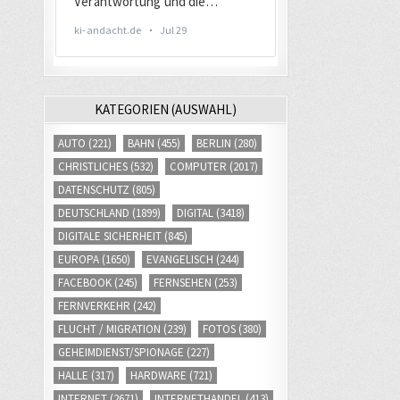
KATEGORIEN (AUSWAHL)
AUTO
(221)
BAHN
(455)
BERLIN
(280)
CHRISTLICHES
(532)
COMPUTER
(2017)
DATENSCHUTZ
(805)
DEUTSCHLAND
(1899)
DIGITAL
(3418)
DIGITALE SICHERHEIT
(845)
EUROPA
(1650)
EVANGELISCH
(244)
FACEBOOK
(245)
FERNSEHEN
(253)
FERNVERKEHR
(242)
FLUCHT / MIGRATION
(239)
FOTOS
(380)
GEHEIMDIENST/SPIONAGE
(227)
HALLE
(317)
HARDWARE
(721)
INTERNET
(2671)
INTERNETHANDEL
(413)