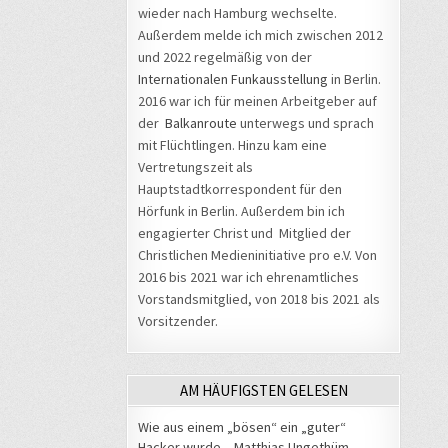
wieder nach Hamburg wechselte.
Außerdem melde ich mich zwischen 2012
und 2022 regelmäßig von der
Internationalen Funkausstellung
in Berlin.
2016 war ich für meinen Arbeitgeber auf
der
Balkanroute
unterwegs und sprach
mit Flüchtlingen. Hinzu kam eine
Vertretungszeit als
Hauptstadtkorrespondent für den
Hörfunk in Berlin. Außerdem bin ich
engagierter Christ und Mitglied der
Christlichen Medieninitiative pro e.V. Von
2016 bis 2021 war ich ehrenamtliches
Vorstandsmitglied, von 2018 bis 2021 als
Vorsitzender.
AM HÄUFIGSTEN GELESEN
Wie aus einem „bösen“ ein „guter“
Hacker wurde – Matthias Ungethüm