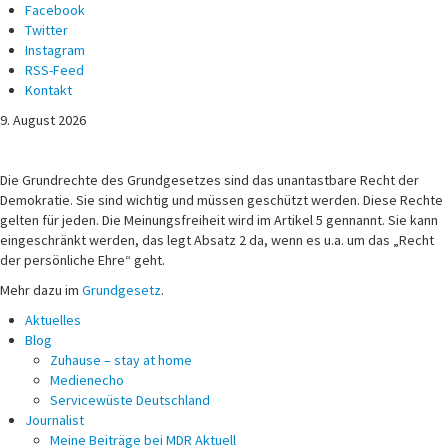
Facebook
Twitter
Instagram
RSS-Feed
Kontakt
9. August 2026
Michael Voß
Journalist und Christ
Die Grundrechte des Grundgesetzes sind das unantastbare Recht der
Demokratie. Sie sind wichtig und müssen geschützt werden. Diese Rechte
gelten für jeden. Die Meinungsfreiheit wird im Artikel 5 gennannt. Sie kann
eingeschränkt werden, das legt Absatz 2 da, wenn es u.a. um das „Recht
der persönliche Ehre“ geht.
Mehr dazu im
Grundgesetz
.
Aktuelles
Blog
Zuhause – stay at home
Medienecho
Servicewüste Deutschland
Journalist
Meine Beiträge bei MDR Aktuell