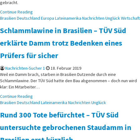
gebracht.
Continue Reading
Posted
Brasilien
Deutschland
Europa
Lateinamerika
Nachrichten
Unglück
Wirtschaft
in
Schlammlawine in Brasilien – TÜV Süd
erklärte Damm trotz Bedenken eines
Prüfers für sicher
Nachrichten-Sucher 1
18. Februar 2019
Weil ein Damm brach, starben in Brasilien Dutzende durch eine
Schlammlawine. Der TÜV Süd hatte den Bau abgenommen – doch nun wird
klar: Ein Mitarbeiter…
Continue Reading
Posted
Brasilien
Deutschland
Lateinamerika
Nachrichten
Unglück
in
Rund 300 Tote befürchtet – TÜV Süd
untersuchte gebrochenen Staudamm in
Brasilien erst kürzlich