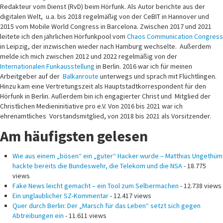
Redakteur vom Dienst (RvD) beim Hörfunk. Als Autor berichte aus der
digitalen Welt, u.a. bis 2018 regelmäßig von der CeBIT in Hannover und
2015 vom Mobile World Congress in Barcelona. Zwischen 2017 und 2021
leitete ich den jährlichen Hörfunkpool vom
Chaos Communication Congress
in Leipzig, der inzwischen wieder nach Hamburg wechselte. Außerdem
melde ich mich zwischen 2012 und 2022 regelmäßig von der
Internationalen Funkausstellung
in Berlin. 2016 war ich für meinen
Arbeitgeber auf der
Balkanroute
unterwegs und sprach mit Flüchtlingen.
Hinzu kam eine Vertretungszeit als Hauptstadtkorrespondent für den
Hörfunk in Berlin. Außerdem bin ich engagierter Christ und Mitglied der
Christlichen Medieninitiative pro e.V. Von 2016 bis 2021 war ich
ehrenamtliches Vorstandsmitglied, von 2018 bis 2021 als Vorsitzender.
Am häufigsten gelesen
Wie aus einem „bösen“ ein „guter“ Hacker wurde – Matthias Ungethüm
hackte bereits die Bundeswehr, die Telekom und die NSA
- 18.775
views
Fake News leicht gemacht – ein Tool zum Selbermachen
- 12.738 views
Ein unglaublicher SZ-Kommentar
- 12.417 views
Quer durch Berlin: Der „Marsch für das Leben“ setzt sich gegen
Abtreibungen ein
- 11.611 views