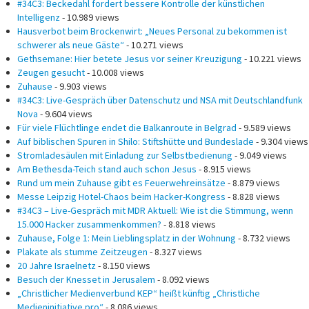
#34C3: Beckedahl fordert bessere Kontrolle der künstlichen
Intelligenz
- 10.989 views
Hausverbot beim Brockenwirt: „Neues Personal zu bekommen ist
schwerer als neue Gäste“
- 10.271 views
Gethsemane: Hier betete Jesus vor seiner Kreuzigung
- 10.221 views
Zeugen gesucht
- 10.008 views
Zuhause
- 9.903 views
#34C3: Live-Gespräch über Datenschutz und NSA mit Deutschlandfunk
Nova
- 9.604 views
Für viele Flüchtlinge endet die Balkanroute in Belgrad
- 9.589 views
Auf biblischen Spuren in Shilo: Stiftshütte und Bundeslade
- 9.304 views
Stromladesäulen mit Einladung zur Selbstbedienung
- 9.049 views
Am Bethesda-Teich stand auch schon Jesus
- 8.915 views
Rund um mein Zuhause gibt es Feuerwehreinsätze
- 8.879 views
Messe Leipzig Hotel-Chaos beim Hacker-Kongress
- 8.828 views
#34C3 – Live-Gespräch mit MDR Aktuell: Wie ist die Stimmung, wenn
15.000 Hacker zusammenkommen?
- 8.818 views
Zuhause, Folge 1: Mein Lieblingsplatz in der Wohnung
- 8.732 views
Plakate als stumme Zeitzeugen
- 8.327 views
20 Jahre Israelnetz
- 8.150 views
Besuch der Knesset in Jerusalem
- 8.092 views
„Christlicher Medienverbund KEP“ heißt künftig „Christliche
Medieninitiative pro“
- 8.086 views