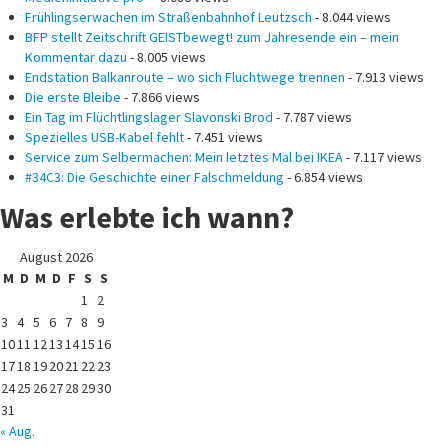
Frühlingserwachen im Straßenbahnhof Leutzsch
- 8.044 views
BFP stellt Zeitschrift GEISTbewegt! zum Jahresende ein – mein
Kommentar dazu
- 8.005 views
Endstation Balkanroute – wo sich Fluchtwege trennen
- 7.913 views
Die erste Bleibe
- 7.866 views
Ein Tag im Flüchtlingslager Slavonski Brod
- 7.787 views
Spezielles USB-Kabel fehlt
- 7.451 views
Service zum Selbermachen: Mein letztes Mal bei IKEA
- 7.117 views
#34C3: Die Geschichte einer Falschmeldung
- 6.854 views
Was erlebte ich wann?
August 2026
M
D
M
D
F
S
S
1
2
3
4
5
6
7
8
9
10
11
12
13
14
15
16
17
18
19
20
21
22
23
24
25
26
27
28
29
30
31
« Aug.