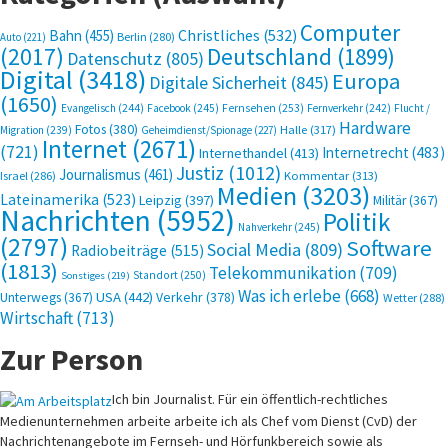
Computer
Bahn
(455)
Christliches
(532)
Berlin
(280)
Auto
(221)
(2017)
Deutschland
(1899)
Datenschutz
(805)
Digital
(3418)
Europa
Digitale Sicherheit
(845)
(1650)
Evangelisch
(244)
Facebook
(245)
Fernsehen
(253)
Fernverkehr
(242)
Flucht /
Hardware
Fotos
(380)
Halle
(317)
Migration
(239)
Geheimdienst/Spionage
(227)
Internet
(2671)
(721)
Internetrecht
(483)
Internethandel
(413)
Justiz
(1012)
Journalismus
(461)
Kommentar
(313)
Israel
(286)
Medien
(3203)
Lateinamerika
(523)
Leipzig
(397)
Militär
(367)
Nachrichten
(5952)
Politik
Nahverkehr
(245)
(2797)
Software
Social Media
(809)
Radiobeiträge
(515)
(1813)
Telekommunikation
(709)
Standort
(250)
Sonstiges
(219)
Was ich erlebe
(668)
USA
(442)
Verkehr
(378)
Unterwegs
(367)
Wetter
(288)
Wirtschaft
(713)
Zur Person
Ich bin Journalist. Für ein öffentlich-rechtliches
Medienunternehmen arbeite arbeite ich als Chef vom Dienst (CvD) der
Nachrichtenangebote im Fernseh- und Hörfunkbereich sowie als