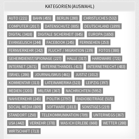
KATEGORIEN (AUSWAHL)
AUTO
(221)
BAHN
(455)
BERLIN
(280)
CHRISTLICHES
(532)
COMPUTER
(2017)
DATENSCHUTZ
(805)
DEUTSCHLAND
(1899)
DIGITAL
(3418)
DIGITALE SICHERHEIT
(845)
EUROPA
(1650)
EVANGELISCH
(244)
FACEBOOK
(245)
FERNSEHEN
(253)
FERNVERKEHR
(242)
FLUCHT / MIGRATION
(239)
FOTOS
(380)
GEHEIMDIENST/SPIONAGE
(227)
HALLE
(317)
HARDWARE
(721)
INTERNET
(2671)
INTERNETHANDEL
(413)
INTERNETRECHT
(483)
ISRAEL
(286)
JOURNALISMUS
(461)
JUSTIZ
(1012)
KOMMENTAR
(313)
LATEINAMERIKA
(523)
LEIPZIG
(397)
MEDIEN
(3203)
MILITÄR
(367)
NACHRICHTEN
(5952)
NAHVERKEHR
(245)
POLITIK
(2797)
RADIOBEITRÄGE
(515)
SOCIAL MEDIA
(809)
SOFTWARE
(1813)
SONSTIGES
(219)
STANDORT
(250)
TELEKOMMUNIKATION
(709)
UNTERWEGS
(367)
USA
(442)
VERKEHR
(378)
WAS ICH ERLEBE
(668)
WETTER
(288)
WIRTSCHAFT
(713)