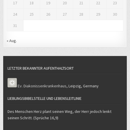
17
18
19
20
21
22
23
24
25
26
27
28
29
30
31
« Aug.
LETZTER BEKANNTER AUFENTHALTSORT
Ev. Diakonissenkrankenhaus
,
Leipzig
,
Germany
LIEBLINGSBIBELSTELLE UND LEBENSLEITLINIE
Des Menschen Herz plant seinen Weg, der Herr jedoch lenkt
seinen Schritt. (Sprüche 16,9)