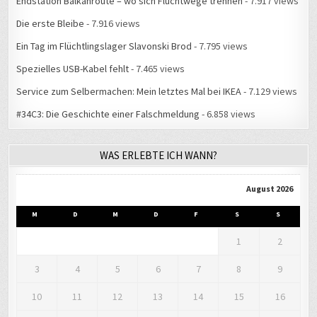
Endstation Balkanroute – wo sich Fluchtwege trennen
- 7.917 views
Die erste Bleibe
- 7.916 views
Ein Tag im Flüchtlingslager Slavonski Brod
- 7.795 views
Spezielles USB-Kabel fehlt
- 7.465 views
Service zum Selbermachen: Mein letztes Mal bei IKEA
- 7.129 views
#34C3: Die Geschichte einer Falschmeldung
- 6.858 views
WAS ERLEBTE ICH WANN?
August 2026
M
D
M
D
F
S
S
1
2
3
4
5
6
7
8
9
10
11
12
13
14
15
16