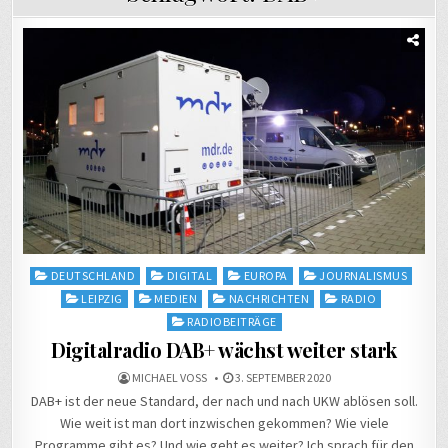
Posted
DEUTSCHLAND
DIGITAL
EUROPA
JOURNALISMUS
in
LEIPZIG
MEDIEN
NACHRICHTEN
RADIO
RADIOBEITRÄGE
Digitalradio DAB+ wächst weiter stark
MICHAEL VOSS
3. SEPTEMBER 2020
DAB+ ist der neue Standard, der nach und nach UKW ablösen soll.
Wie weit ist man dort inzwischen gekommen? Wie viele
Programme gibt es? Und wie geht es weiter? Ich sprach für den