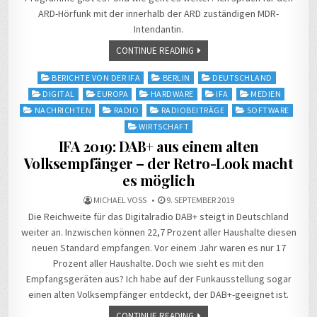
ARD-Hörfunk mit der innerhalb der ARD zuständigen MDR-
Intendantin.
CONTINUE READING
Posted
BERICHTE VON DER IFA
BERLIN
DEUTSCHLAND
in
DIGITAL
EUROPA
HARDWARE
IFA
MEDIEN
NACHRICHTEN
RADIO
RADIOBEITRÄGE
SOFTWARE
WIRTSCHAFT
IFA 2019: DAB+ aus einem alten
Volksempfänger – der Retro-Look macht
es möglich
MICHAEL VOSS
9. SEPTEMBER 2019
Die Reichweite für das Digitalradio DAB+ steigt in Deutschland
weiter an. Inzwischen können 22,7 Prozent aller Haushalte diesen
neuen Standard empfangen. Vor einem Jahr waren es nur 17
Prozent aller Haushalte. Doch wie sieht es mit den
Empfangsgeräten aus? Ich habe auf der Funkausstellung sogar
einen alten Volksempfänger entdeckt, der DAB+-geeignet ist.
CONTINUE READING