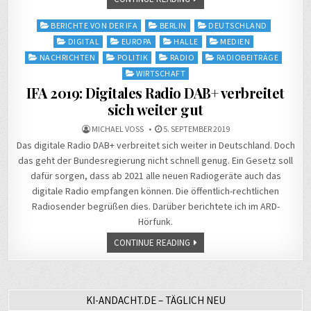
Posted
BERICHTE VON DER IFA
BERLIN
DEUTSCHLAND
in
DIGITAL
EUROPA
HALLE
MEDIEN
NACHRICHTEN
POLITIK
RADIO
RADIOBEITRÄGE
WIRTSCHAFT
IFA 2019: Digitales Radio DAB+ verbreitet
sich weiter gut
MICHAEL VOSS
5. SEPTEMBER 2019
Das digitale Radio DAB+ verbreitet sich weiter in Deutschland. Doch
das geht der Bundesregierung nicht schnell genug. Ein Gesetz soll
dafür sorgen, dass ab 2021 alle neuen Radiogeräte auch das
digitale Radio empfangen können. Die öffentlich-rechtlichen
Radiosender begrüßen dies. Darüber berichtete ich im ARD-
Hörfunk.
CONTINUE READING
KI-ANDACHT.DE – TÄGLICH NEU