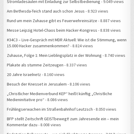
Stromladesäulen mit Einladung zur Selbstbedienung
- 9.049 views
Am Bethesda-Teich stand auch schon Jesus
- 8.923 views
Rund um mein Zuhause gibt es Feuerwehreinsätze
- 8.887 views
Messe Leipzig Hotel-Chaos beim Hacker-Kongress
- 8.838 views
#34C3 – Live-Gespräch mit MDR Aktuell: Wie ist die Stimmung, wenn
15.000 Hacker zusammenkommen?
- 8.824 views
Zuhause, Folge 1: Mein Lieblingsplatz in der Wohnung
- 8.740 views
Plakate als stumme Zeitzeugen
- 8.337 views
20 Jahre Israelnetz
- 8.160 views
Besuch der Knesset in Jerusalem
- 8.106 views
„Christlicher Medienverbund KEP“ heißt künftig „Christliche
Medieninitiative pro“
- 8.086 views
Frühlingserwachen im Straßenbahnhof Leutzsch
- 8.050 views
BFP stellt Zeitschrift GEISTbewegt! zum Jahresende ein – mein
Kommentar dazu
- 8.008 views