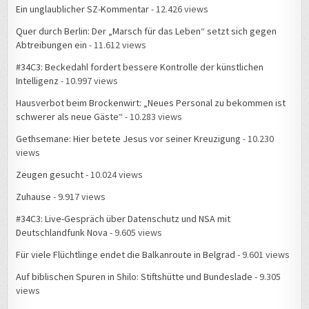
Ein unglaublicher SZ-Kommentar
- 12.426 views
Quer durch Berlin: Der „Marsch für das Leben“ setzt sich gegen
Abtreibungen ein
- 11.612 views
#34C3: Beckedahl fordert bessere Kontrolle der künstlichen
Intelligenz
- 10.997 views
Hausverbot beim Brockenwirt: „Neues Personal zu bekommen ist
schwerer als neue Gäste“
- 10.283 views
Gethsemane: Hier betete Jesus vor seiner Kreuzigung
- 10.230
views
Zeugen gesucht
- 10.024 views
Zuhause
- 9.917 views
#34C3: Live-Gespräch über Datenschutz und NSA mit
Deutschlandfunk Nova
- 9.605 views
Für viele Flüchtlinge endet die Balkanroute in Belgrad
- 9.601 views
Auf biblischen Spuren in Shilo: Stiftshütte und Bundeslade
- 9.305
views