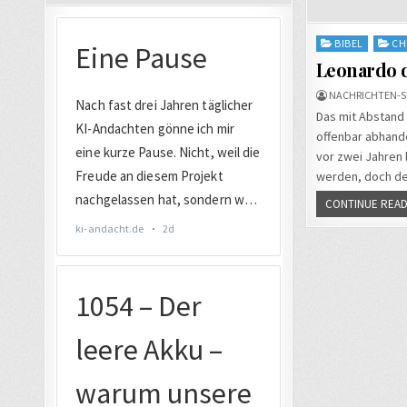
Posted
BIBEL
CH
in
Leonardo d
NACHRICHTEN-S
Das mit Abstand 
offenbar abhand
vor zwei Jahren b
werden, doch der
CONTINUE READ