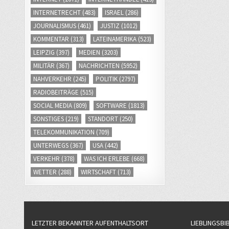
INTERNETRECHT
(483)
ISRAEL
(286)
JOURNALISMUS
(461)
JUSTIZ
(1012)
KOMMENTAR
(313)
LATEINAMERIKA
(523)
LEIPZIG
(397)
MEDIEN
(3203)
MILITÄR
(367)
NACHRICHTEN
(5952)
NAHVERKEHR
(245)
POLITIK
(2797)
RADIOBEITRÄGE
(515)
SOCIAL MEDIA
(809)
SOFTWARE
(1813)
SONSTIGES
(219)
STANDORT
(250)
TELEKOMMUNIKATION
(709)
UNTERWEGS
(367)
USA
(442)
VERKEHR
(378)
WAS ICH ERLEBE
(668)
WETTER
(288)
WIRTSCHAFT
(713)
LETZTER BEKANNTER AUFENTHALTSORT
LIEBLINGSBI