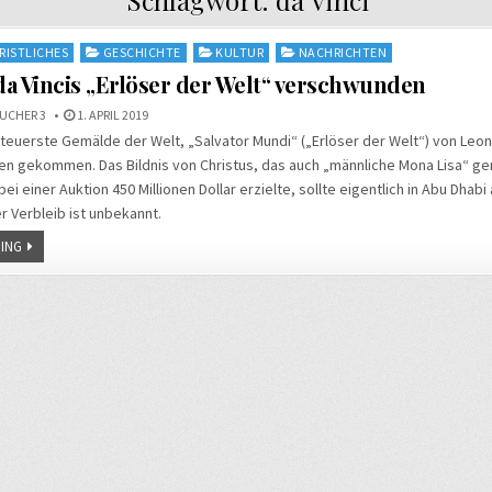
RISTLICHES
GESCHICHTE
KULTUR
NACHRICHTEN
a Vincis „Erlöser der Welt“ verschwunden
UCHER 3
1. APRIL 2019
teuerste Gemälde der Welt, „Salvator Mundi“ („Erlöser der Welt“) von Leona
en gekommen. Das Bildnis von Christus, das auch „männliche Mona Lisa“ ge
ei einer Auktion 450 Millionen Dollar erzielte, sollte eigentlich in Abu Dhabi
 Verbleib ist unbekannt.
ING