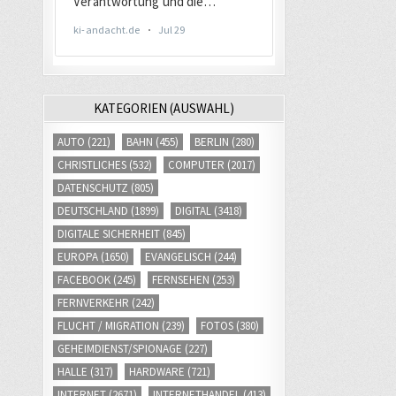
KATEGORIEN (AUSWAHL)
AUTO
(221)
BAHN
(455)
BERLIN
(280)
CHRISTLICHES
(532)
COMPUTER
(2017)
DATENSCHUTZ
(805)
DEUTSCHLAND
(1899)
DIGITAL
(3418)
DIGITALE SICHERHEIT
(845)
EUROPA
(1650)
EVANGELISCH
(244)
FACEBOOK
(245)
FERNSEHEN
(253)
FERNVERKEHR
(242)
FLUCHT / MIGRATION
(239)
FOTOS
(380)
GEHEIMDIENST/SPIONAGE
(227)
HALLE
(317)
HARDWARE
(721)
INTERNET
(2671)
INTERNETHANDEL
(413)