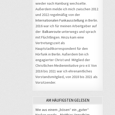
wieder nach Hamburg wechselte.
Außerdem melde ich mich zwischen 2012
und 2022 regelmäßig von der
Internationalen Funkausstellung
in Berlin.
2016 war ich für meinen Arbeitgeber auf
der
Balkanroute
unterwegs und sprach
mit Flüchtlingen. Hinzu kam eine
Vertretungszeit als
Hauptstadtkorrespondent für den
Hörfunk in Berlin. Außerdem bin ich
engagierter Christ und Mitglied der
Christlichen Medieninitiative pro e.V. Von
2016 bis 2021 war ich ehrenamtliches
Vorstandsmitglied, von 2018 bis 2021 als
Vorsitzender.
AM HÄUFIGSTEN GELESEN
Wie aus einem „bösen“ ein „guter“
Hacker wurde – Matthias Ungethüm