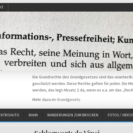
KT
Die Grundrechte des Grundgesetzes sind das unantastba
geschützt werden. Diese Rechte gelten für jeden. Die Mei
werden, das legt Absatz 2 da, wenn es u.a. um das „Rech
Mehr dazu im
Grundgesetz
.
EKTROAUTO
BAHN
WANDERUNGEN ZUM BROCKEN
FOTOS / VIDEO
Schlagwort:
da Vinci