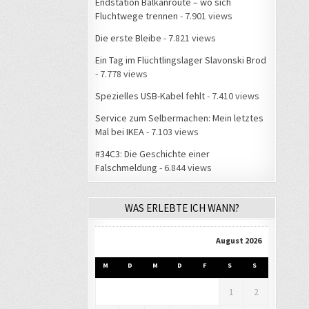
Endstation Balkanroute – wo sich
Fluchtwege trennen
- 7.901 views
Die erste Bleibe
- 7.821 views
Ein Tag im Flüchtlingslager Slavonski Brod
- 7.778 views
Spezielles USB-Kabel fehlt
- 7.410 views
Service zum Selbermachen: Mein letztes
Mal bei IKEA
- 7.103 views
#34C3: Die Geschichte einer
Falschmeldung
- 6.844 views
WAS ERLEBTE ICH WANN?
August 2026
M
D
M
D
F
S
S
1
2