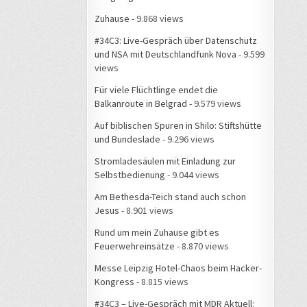
Zuhause
- 9.868 views
#34C3: Live-Gespräch über Datenschutz
und NSA mit Deutschlandfunk Nova
- 9.599
views
Für viele Flüchtlinge endet die
Balkanroute in Belgrad
- 9.579 views
Auf biblischen Spuren in Shilo: Stiftshütte
und Bundeslade
- 9.296 views
Stromladesäulen mit Einladung zur
Selbstbedienung
- 9.044 views
Am Bethesda-Teich stand auch schon
Jesus
- 8.901 views
Rund um mein Zuhause gibt es
Feuerwehreinsätze
- 8.870 views
Messe Leipzig Hotel-Chaos beim Hacker-
Kongress
- 8.815 views
#34C3 – Live-Gespräch mit MDR Aktuell: