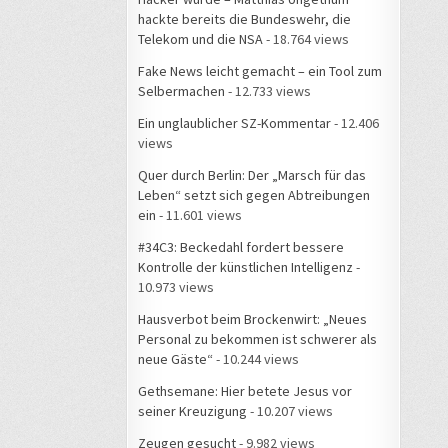
hackte bereits die Bundeswehr, die
Telekom und die NSA
- 18.764 views
Fake News leicht gemacht – ein Tool zum
Selbermachen
- 12.733 views
Ein unglaublicher SZ-Kommentar
- 12.406
views
Quer durch Berlin: Der „Marsch für das
Leben“ setzt sich gegen Abtreibungen
ein
- 11.601 views
#34C3: Beckedahl fordert bessere
Kontrolle der künstlichen Intelligenz
-
10.973 views
Hausverbot beim Brockenwirt: „Neues
Personal zu bekommen ist schwerer als
neue Gäste“
- 10.244 views
Gethsemane: Hier betete Jesus vor
seiner Kreuzigung
- 10.207 views
Zeugen gesucht
- 9.982 views