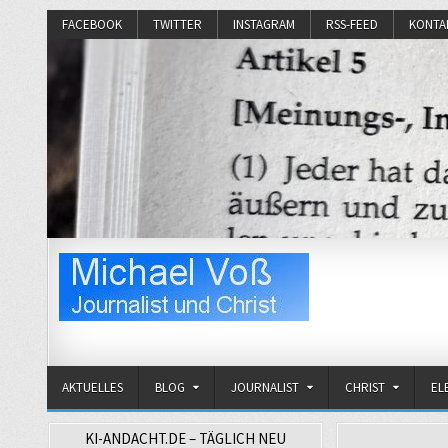
FACEBOOK
TWITTER
INSTAGRAM
RSS-FEED
KONTA
Michael Voß
Journalist und Christ
AKTUELLES
BLOG
JOURNALIST
CHRIST
EL
KI-ANDACHT.DE – TÄGLICH NEU