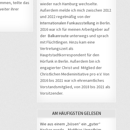
ommen, teilte das
wieder nach Hamburg wechselte.
weiter ihrer
Außerdem melde ich mich zwischen 2012
und 2022 regelmäßig von der
Internationalen Funkausstellung
in Berlin.
2016 war ich für meinen Arbeitgeber auf
der
Balkanroute
unterwegs und sprach
mit Flüchtlingen. Hinzu kam eine
Vertretungszeit als
Hauptstadtkorrespondent für den
Hörfunk in Berlin. Außerdem bin ich
engagierter Christ und Mitglied der
Christlichen Medieninitiative pro e.V. Von
2016 bis 2021 war ich ehrenamtliches
Vorstandsmitglied, von 2018 bis 2021 als
Vorsitzender.
AM HÄUFIGSTEN GELESEN
Wie aus einem „bösen“ ein „guter“
Hacker wurde – Matthias Ungethüm