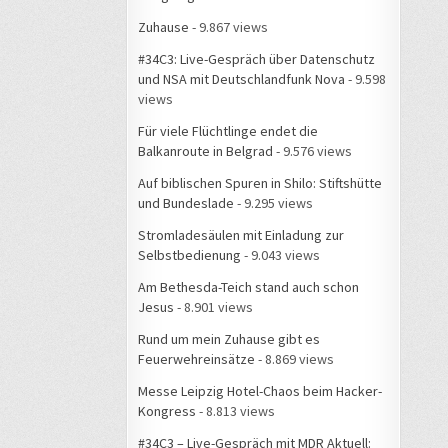
Zuhause
- 9.867 views
#34C3: Live-Gespräch über Datenschutz
und NSA mit Deutschlandfunk Nova
- 9.598
views
Für viele Flüchtlinge endet die
Balkanroute in Belgrad
- 9.576 views
Auf biblischen Spuren in Shilo: Stiftshütte
und Bundeslade
- 9.295 views
Stromladesäulen mit Einladung zur
Selbstbedienung
- 9.043 views
Am Bethesda-Teich stand auch schon
Jesus
- 8.901 views
Rund um mein Zuhause gibt es
Feuerwehreinsätze
- 8.869 views
Messe Leipzig Hotel-Chaos beim Hacker-
Kongress
- 8.813 views
#34C3 – Live-Gespräch mit MDR Aktuell: