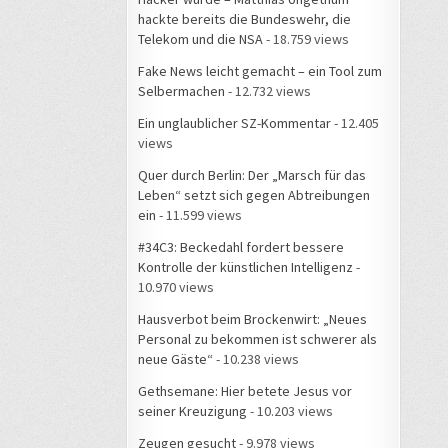
hackte bereits die Bundeswehr, die
Telekom und die NSA
- 18.759 views
Fake News leicht gemacht – ein Tool zum
Selbermachen
- 12.732 views
Ein unglaublicher SZ-Kommentar
- 12.405
views
Quer durch Berlin: Der „Marsch für das
Leben“ setzt sich gegen Abtreibungen
ein
- 11.599 views
#34C3: Beckedahl fordert bessere
Kontrolle der künstlichen Intelligenz
-
10.970 views
Hausverbot beim Brockenwirt: „Neues
Personal zu bekommen ist schwerer als
neue Gäste“
- 10.238 views
Gethsemane: Hier betete Jesus vor
seiner Kreuzigung
- 10.203 views
Zeugen gesucht
- 9.978 views