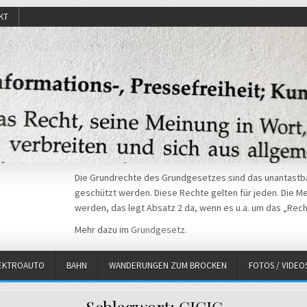
KT
Die Grundrechte des Grundgesetzes sind das unantastba
geschützt werden. Diese Rechte gelten für jeden. Die Mei
werden, das legt Absatz 2 da, wenn es u.a. um das „Rech
Mehr dazu im
Grundgesetz
.
EKTROAUTO
BAHN
WANDERUNGEN ZUM BROCKEN
FOTOS / VIDEO
Schlagwort:
CICIG