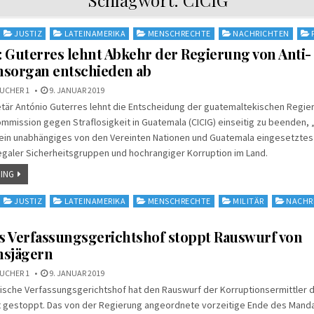
JUSTIZ
LATEINAMERIKA
MENSCHRECHTE
NACHRICHTEN
 Guterres lehnt Abkehr der Regierung von Anti-
nsorgan entschieden ab
UCHER 1
9. JANUAR 2019
tär António Guterres lehnt die Entscheidung der guatemaltekischen Regier
ommission gegen Straflosigkeit in Guatemala (CICIG) einseitig zu beenden,
t ein unabhängiges von den Vereinten Nationen und Guatemala eingesetztes
egaler Sicherheitsgruppen und hochrangiger Korruption im Land.
ING
JUSTIZ
LATEINAMERIKA
MENSCHRECHTE
MILITÄR
NACHR
s Verfassungsgerichtshof stoppt Rauswurf von
nsjägern
UCHER 1
9. JANUAR 2019
ische Verfassungsgerichtshof hat den Rauswurf der Korruptionsermittler d
t gestoppt. Das von der Regierung angeordnete vorzeitige Ende des Mand