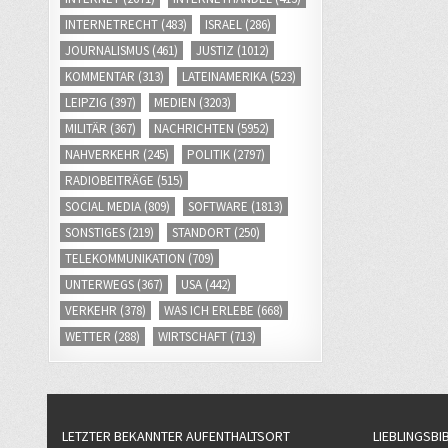
INTERNETRECHT
(483)
ISRAEL
(286)
JOURNALISMUS
(461)
JUSTIZ
(1012)
KOMMENTAR
(313)
LATEINAMERIKA
(523)
LEIPZIG
(397)
MEDIEN
(3203)
MILITÄR
(367)
NACHRICHTEN
(5952)
NAHVERKEHR
(245)
POLITIK
(2797)
RADIOBEITRÄGE
(515)
SOCIAL MEDIA
(809)
SOFTWARE
(1813)
SONSTIGES
(219)
STANDORT
(250)
TELEKOMMUNIKATION
(709)
UNTERWEGS
(367)
USA
(442)
VERKEHR
(378)
WAS ICH ERLEBE
(668)
WETTER
(288)
WIRTSCHAFT
(713)
LETZTER BEKANNTER AUFENTHALTSORT
LIEBLINGSBI