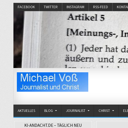
FACEBOOK
TWITTER
INSTAGRAM
RSS-FEED
KONTA
Michael Voß
Journalist und Christ
AKTUELLES
BLOG
JOURNALIST
CHRIST
EL
KI-ANDACHT.DE – TÄGLICH NEU