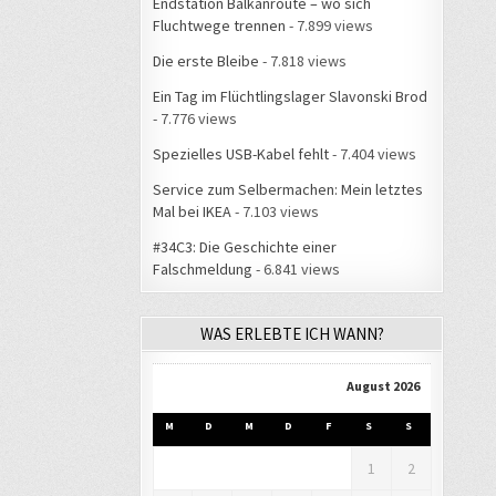
Endstation Balkanroute – wo sich
Fluchtwege trennen
- 7.899 views
Die erste Bleibe
- 7.818 views
Ein Tag im Flüchtlingslager Slavonski Brod
- 7.776 views
Spezielles USB-Kabel fehlt
- 7.404 views
Service zum Selbermachen: Mein letztes
Mal bei IKEA
- 7.103 views
#34C3: Die Geschichte einer
Falschmeldung
- 6.841 views
WAS ERLEBTE ICH WANN?
August 2026
M
D
M
D
F
S
S
1
2