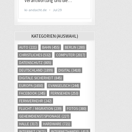
KATEGORIEN (AUSWAHL)
AUTO
(221)
BAHN
(455)
BERLIN
(280)
CHRISTLICHES
(532)
COMPUTER
(2017)
DATENSCHUTZ
(805)
DEUTSCHLAND
(1899)
DIGITAL
(3418)
DIGITALE SICHERHEIT
(845)
EUROPA
(1650)
EVANGELISCH
(244)
FACEBOOK
(245)
FERNSEHEN
(253)
FERNVERKEHR
(242)
FLUCHT / MIGRATION
(239)
FOTOS
(380)
GEHEIMDIENST/SPIONAGE
(227)
HALLE
(317)
HARDWARE
(721)
INTERNET
(2671)
INTERNETHANDEL
(413)