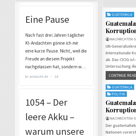
Posted
GUATEMALA
in
Guatemala:
Korruptio
NACHRICHTEN-S
UN-Generalsekre
Internationale K
ab. Das CICIG is
Untersuchung ill
CONTINUE READ
Posted
GUATEMALA
in
POLITIK
Guatemala
Korruptio
NACHRICHTEN-S
Der guatemaltek
Nationen vorers