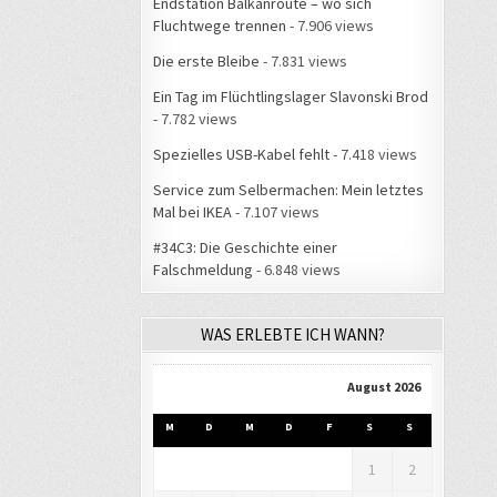
Endstation Balkanroute – wo sich
Fluchtwege trennen
- 7.906 views
Die erste Bleibe
- 7.831 views
Ein Tag im Flüchtlingslager Slavonski Brod
- 7.782 views
Spezielles USB-Kabel fehlt
- 7.418 views
Service zum Selbermachen: Mein letztes
Mal bei IKEA
- 7.107 views
#34C3: Die Geschichte einer
Falschmeldung
- 6.848 views
WAS ERLEBTE ICH WANN?
August 2026
M
D
M
D
F
S
S
1
2