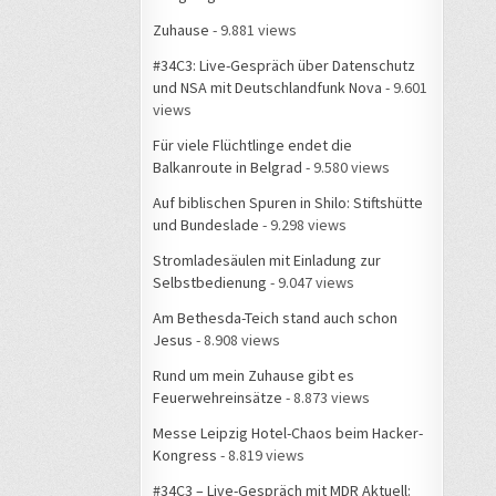
Zuhause
- 9.881 views
#34C3: Live-Gespräch über Datenschutz
und NSA mit Deutschlandfunk Nova
- 9.601
views
Für viele Flüchtlinge endet die
Balkanroute in Belgrad
- 9.580 views
Auf biblischen Spuren in Shilo: Stiftshütte
und Bundeslade
- 9.298 views
Stromladesäulen mit Einladung zur
Selbstbedienung
- 9.047 views
Am Bethesda-Teich stand auch schon
Jesus
- 8.908 views
Rund um mein Zuhause gibt es
Feuerwehreinsätze
- 8.873 views
Messe Leipzig Hotel-Chaos beim Hacker-
Kongress
- 8.819 views
#34C3 – Live-Gespräch mit MDR Aktuell: