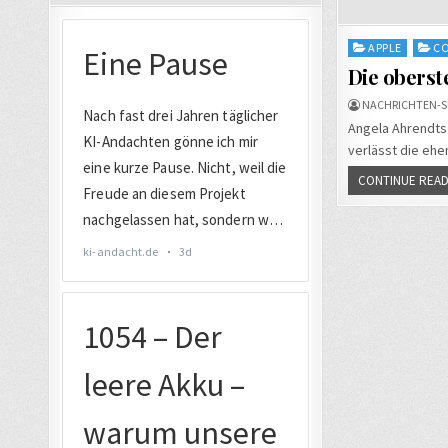
Posted
APPLE
C
in
Die oberst
NACHRICHTEN-S
Angela Ahrendts 
verlässt die eh
CONTINUE READ