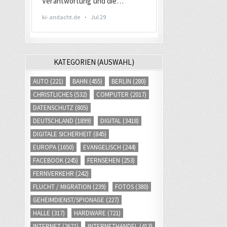
KATEGORIEN (AUSWAHL)
AUTO
(221)
BAHN
(455)
BERLIN
(280)
CHRISTLICHES
(532)
COMPUTER
(2017)
DATENSCHUTZ
(805)
DEUTSCHLAND
(1899)
DIGITAL
(3418)
DIGITALE SICHERHEIT
(845)
EUROPA
(1650)
EVANGELISCH
(244)
FACEBOOK
(245)
FERNSEHEN
(253)
FERNVERKEHR
(242)
FLUCHT / MIGRATION
(239)
FOTOS
(380)
GEHEIMDIENST/SPIONAGE
(227)
HALLE
(317)
HARDWARE
(721)
INTERNET
(2671)
INTERNETHANDEL
(413)