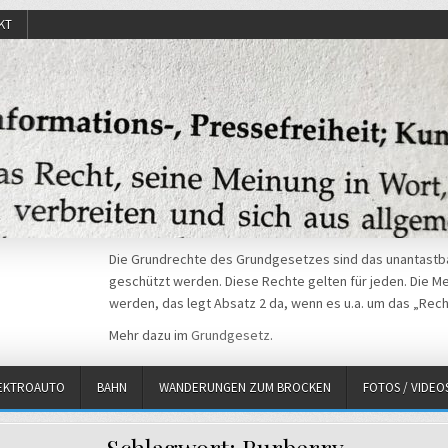
KT
Die Grundrechte des Grundgesetzes sind das unantastba
geschützt werden. Diese Rechte gelten für jeden. Die Mei
werden, das legt Absatz 2 da, wenn es u.a. um das „Rech
Mehr dazu im
Grundgesetz
.
EKTROAUTO
BAHN
WANDERUNGEN ZUM BROCKEN
FOTOS / VIDEO
Schlagwort:
Burberry