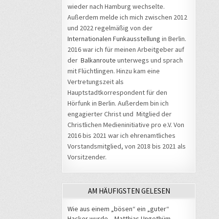
wieder nach Hamburg wechselte.
Außerdem melde ich mich zwischen 2012
und 2022 regelmäßig von der
Internationalen Funkausstellung
in Berlin.
2016 war ich für meinen Arbeitgeber auf
der
Balkanroute
unterwegs und sprach
mit Flüchtlingen. Hinzu kam eine
Vertretungszeit als
Hauptstadtkorrespondent für den
Hörfunk in Berlin. Außerdem bin ich
engagierter Christ und Mitglied der
Christlichen Medieninitiative pro e.V. Von
2016 bis 2021 war ich ehrenamtliches
Vorstandsmitglied, von 2018 bis 2021 als
Vorsitzender.
AM HÄUFIGSTEN GELESEN
Wie aus einem „bösen“ ein „guter“
Hacker wurde – Matthias Ungethüm