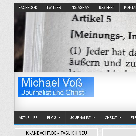
FACEBOOK
TWITTER
INSTAGRAM
RSS-FEED
KONTA
Michael Voß
Journalist und Christ
AKTUELLES
BLOG
JOURNALIST
CHRIST
EL
KI-ANDACHT.DE – TÄGLICH NEU