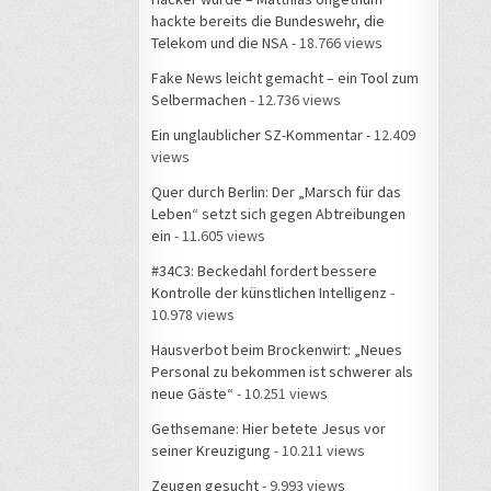
hackte bereits die Bundeswehr, die
Telekom und die NSA
- 18.766 views
Fake News leicht gemacht – ein Tool zum
Selbermachen
- 12.736 views
Ein unglaublicher SZ-Kommentar
- 12.409
views
Quer durch Berlin: Der „Marsch für das
Leben“ setzt sich gegen Abtreibungen
ein
- 11.605 views
#34C3: Beckedahl fordert bessere
Kontrolle der künstlichen Intelligenz
-
10.978 views
Hausverbot beim Brockenwirt: „Neues
Personal zu bekommen ist schwerer als
neue Gäste“
- 10.251 views
Gethsemane: Hier betete Jesus vor
seiner Kreuzigung
- 10.211 views
Zeugen gesucht
- 9.993 views