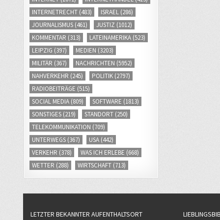
INTERNETRECHT
(483)
ISRAEL
(286)
JOURNALISMUS
(461)
JUSTIZ
(1012)
KOMMENTAR
(313)
LATEINAMERIKA
(523)
LEIPZIG
(397)
MEDIEN
(3203)
MILITÄR
(367)
NACHRICHTEN
(5952)
NAHVERKEHR
(245)
POLITIK
(2797)
RADIOBEITRÄGE
(515)
SOCIAL MEDIA
(809)
SOFTWARE
(1813)
SONSTIGES
(219)
STANDORT
(250)
TELEKOMMUNIKATION
(709)
UNTERWEGS
(367)
USA
(442)
VERKEHR
(378)
WAS ICH ERLEBE
(668)
WETTER
(288)
WIRTSCHAFT
(713)
LETZTER BEKANNTER AUFENTHALTSORT
LIEBLINGSBI