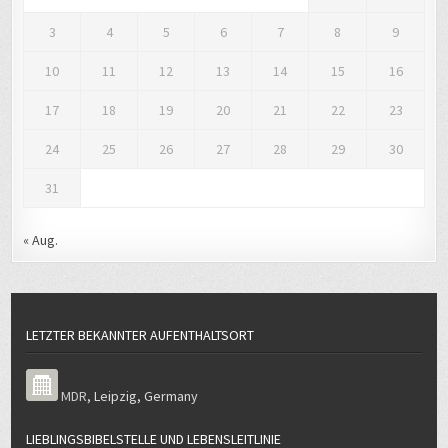
3
4
5
6
7
8
9
10
11
12
13
14
15
16
17
18
19
20
21
22
23
24
25
26
27
28
29
30
31
« Aug.
LETZTER BEKANNTER AUFENTHALTSORT
MDR
,
Leipzig
,
Germany
LIEBLINGSBIBELSTELLE UND LEBENSLEITLINIE