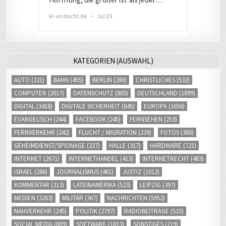
KATEGORIEN (AUSWAHL)
AUTO
(221)
BAHN
(455)
BERLIN
(280)
CHRISTLICHES
(532)
COMPUTER
(2017)
DATENSCHUTZ
(805)
DEUTSCHLAND
(1899)
DIGITAL
(3418)
DIGITALE SICHERHEIT
(845)
EUROPA
(1650)
EVANGELISCH
(244)
FACEBOOK
(245)
FERNSEHEN
(253)
FERNVERKEHR
(242)
FLUCHT / MIGRATION
(239)
FOTOS
(380)
GEHEIMDIENST/SPIONAGE
(227)
HALLE
(317)
HARDWARE
(721)
INTERNET
(2671)
INTERNETHANDEL
(413)
INTERNETRECHT
(483)
ISRAEL
(286)
JOURNALISMUS
(461)
JUSTIZ
(1012)
KOMMENTAR
(313)
LATEINAMERIKA
(523)
LEIPZIG
(397)
MEDIEN
(3203)
MILITÄR
(367)
NACHRICHTEN
(5952)
NAHVERKEHR
(245)
POLITIK
(2797)
RADIOBEITRÄGE
(515)
SOCIAL MEDIA
(809)
SOFTWARE
(1813)
SONSTIGES
(219)