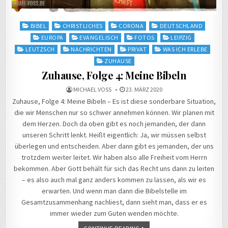
Posted
BIBEL
CHRISTLICHES
CORONA
DEUTSCHLAND
in
EUROPA
EVANGELISCH
FOTOS
LEIPZIG
LEUTZSCH
NACHRICHTEN
PRIVAT
WAS ICH ERLEBE
ZUHAUSE
Zuhause, Folge 4: Meine Bibeln
MICHAEL VOSS
23. MÄRZ 2020
Zuhause, Folge 4: Meine Bibeln – Es ist diese sonderbare Situation,
die wir Menschen nur so schwer annehmen können. Wir planen mit
dem Herzen. Doch da oben gibt es noch jemanden, der dann
unseren Schritt lenkt. Heißt eigentlich: Ja, wir müssen selbst
überlegen und entscheiden. Aber dann gibt es jemanden, der uns
trotzdem weiter leitet. Wir haben also alle Freiheit vom Herrn
bekommen. Aber Gott behält für sich das Recht uns dann zu leiten
– es also auch mal ganz anders kommen zu lassen, als wir es
erwarten. Und wenn man dann die Bibelstelle im
Gesamtzusammenhang nachliest, dann sieht man, dass er es
immer wieder zum Guten wenden möchte.