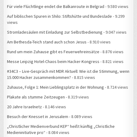
Für viele Flüchtlinge endet die Balkanroute in Belgrad
- 9.580 views
Auf biblischen Spuren in Shilo: Stiftshütte und Bundeslade
- 9.299
views
Stromladesäulen mit Einladung zur Selbstbedienung
- 9.047 views
Am Bethesda-Teich stand auch schon Jesus
- 8.910 views
Rund um mein Zuhause gibt es Feuerwehreinsätze
- 8.876 views
Messe Leipzig Hotel-Chaos beim Hacker-Kongress
- 8.821 views
#34C3 – Live-Gespräch mit MDR Aktuell: Wie ist die Stimmung, wenn
15.000 Hacker zusammenkommen?
- 8.815 views
Zuhause, Folge 1: Mein Lieblingsplatz in der Wohnung
- 8.724 views
Plakate als stumme Zeitzeugen
- 8.319 views
20 Jahre Israelnetz
- 8.146 views
Besuch der Knesset in Jerusalem
- 8.089 views
„Christlicher Medienverbund KEP“ heißt künftig „Christliche
Medieninitiative pro“
- 8.084 views