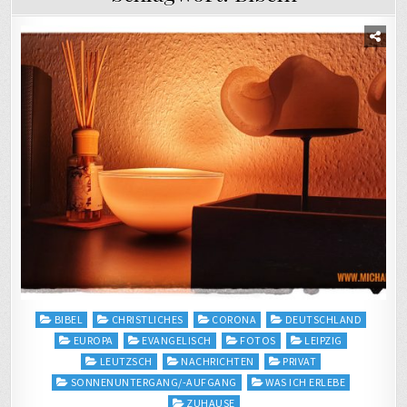
Posted
BIBEL
CHRISTLICHES
CORONA
DEUTSCHLAND
in
EUROPA
EVANGELISCH
FOTOS
LEIPZIG
LEUTZSCH
NACHRICHTEN
PRIVAT
SONNENUNTERGANG/-AUFGANG
WAS ICH ERLEBE
ZUHAUSE