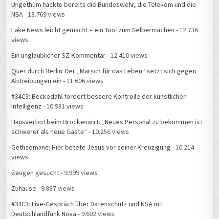
Ungethüm hackte bereits die Bundeswehr, die Telekom und die
NSA
- 18.769 views
Fake News leicht gemacht – ein Tool zum Selbermachen
- 12.736
views
Ein unglaublicher SZ-Kommentar
- 12.410 views
Quer durch Berlin: Der „Marsch für das Leben“ setzt sich gegen
Abtreibungen ein
- 11.606 views
#34C3: Beckedahl fordert bessere Kontrolle der künstlichen
Intelligenz
- 10.981 views
Hausverbot beim Brockenwirt: „Neues Personal zu bekommen ist
schwerer als neue Gäste“
- 10.256 views
Gethsemane: Hier betete Jesus vor seiner Kreuzigung
- 10.214
views
Zeugen gesucht
- 9.999 views
Zuhause
- 9.887 views
#34C3: Live-Gespräch über Datenschutz und NSA mit
Deutschlandfunk Nova
- 9.602 views