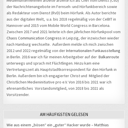
Medienunternehmen arbeite arbeite ich als Chef vom Dienst (CvD)
der Nachrichtenangebote im Fernseh- und Hörfunkbereich sowie
als Redakteur vom Dienst (RvD) beim Hörfunk. Als Autor berichte
aus der digitalen Welt, u.a. bis 2018 regelmäßig von der CeBIT in
Hannover und 2015 vom Mobile World Congress in Barcelona.
Zwischen 2017 und 2021 leitete ich den jährlichen Hörfunkpool vom
Chaos Communication Congress
in Leipzig, der inzwischen wieder
nach Hamburg wechselte. Außerdem melde ich mich zwischen
2012 und 2022 regelmäßig von der
Internationalen Funkausstellung
in Berlin. 2016 war ich für meinen Arbeitgeber auf der
Balkanroute
unterwegs und sprach mit Flüchtlingen. Hinzu kam eine
Vertretungszeit als Hauptstadtkorrespondent für den Hörfunk in
Berlin. Außerdem bin ich engagierter Christ und Mitglied der
Christlichen Medieninitiative pro e.V. Von 2016 bis 2021 war ich
ehrenamtliches Vorstandsmitglied, von 2018 bis 2021 als
Vorsitzender.
AM HÄUFIGSTEN GELESEN
Wie aus einem „bösen“ ein „guter“ Hacker wurde – Matthias