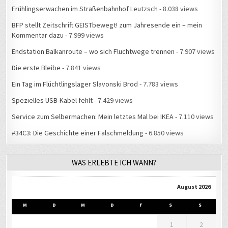
Frühlingserwachen im Straßenbahnhof Leutzsch
- 8.038 views
BFP stellt Zeitschrift GEISTbewegt! zum Jahresende ein – mein
Kommentar dazu
- 7.999 views
Endstation Balkanroute – wo sich Fluchtwege trennen
- 7.907 views
Die erste Bleibe
- 7.841 views
Ein Tag im Flüchtlingslager Slavonski Brod
- 7.783 views
Spezielles USB-Kabel fehlt
- 7.429 views
Service zum Selbermachen: Mein letztes Mal bei IKEA
- 7.110 views
#34C3: Die Geschichte einer Falschmeldung
- 6.850 views
WAS ERLEBTE ICH WANN?
August 2026
M
D
M
D
F
S
S
1
2