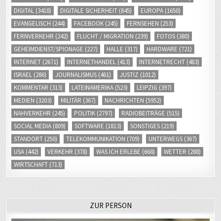
DIGITAL
(3418)
DIGITALE SICHERHEIT
(845)
EUROPA
(1650)
EVANGELISCH
(244)
FACEBOOK
(245)
FERNSEHEN
(253)
FERNVERKEHR
(242)
FLUCHT / MIGRATION
(239)
FOTOS
(380)
GEHEIMDIENST/SPIONAGE
(227)
HALLE
(317)
HARDWARE
(721)
INTERNET
(2671)
INTERNETHANDEL
(413)
INTERNETRECHT
(483)
ISRAEL
(286)
JOURNALISMUS
(461)
JUSTIZ
(1012)
KOMMENTAR
(313)
LATEINAMERIKA
(523)
LEIPZIG
(397)
MEDIEN
(3203)
MILITÄR
(367)
NACHRICHTEN
(5952)
NAHVERKEHR
(245)
POLITIK
(2797)
RADIOBEITRÄGE
(515)
SOCIAL MEDIA
(809)
SOFTWARE
(1813)
SONSTIGES
(219)
STANDORT
(250)
TELEKOMMUNIKATION
(709)
UNTERWEGS
(367)
USA
(442)
VERKEHR
(378)
WAS ICH ERLEBE
(668)
WETTER
(288)
WIRTSCHAFT
(713)
ZUR PERSON