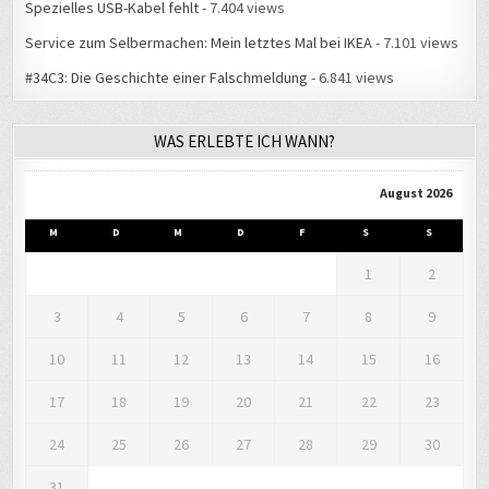
Spezielles USB-Kabel fehlt
- 7.404 views
Service zum Selbermachen: Mein letztes Mal bei IKEA
- 7.101 views
#34C3: Die Geschichte einer Falschmeldung
- 6.841 views
WAS ERLEBTE ICH WANN?
August 2026
M
D
M
D
F
S
S
1
2
3
4
5
6
7
8
9
10
11
12
13
14
15
16
17
18
19
20
21
22
23
24
25
26
27
28
29
30
31