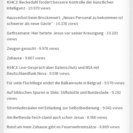
#34C3: Beckedahl fordert bessere Kontrolle der künstlichen
Intelligenz
- 10.970 views
Hausverbot beim Brockenwirt: „Neues Personal zu bekommen ist
schwerer als neue Gäste“
- 10.238 views
Gethsemane: Hier betete Jesus vor seiner Kreuzigung
- 10.203
views
Zeugen gesucht
- 9.978 views
Zuhause
- 9.867 views
#34C3: Live-Gespräch über Datenschutz und NSA mit
Deutschlandfunk Nova
- 9.598 views
Für viele Flüchtlinge endet die Balkanroute in Belgrad
- 9.576 views
Auf biblischen Spuren in Shilo: Stiftshütte und Bundeslade
- 9.292
views
Stromladesäulen mit Einladung zur Selbstbedienung
- 9.042 views
Am Bethesda-Teich stand auch schon Jesus
- 8.900 views
Rund um mein Zuhause gibt es Feuerwehreinsätze
- 8.869 views