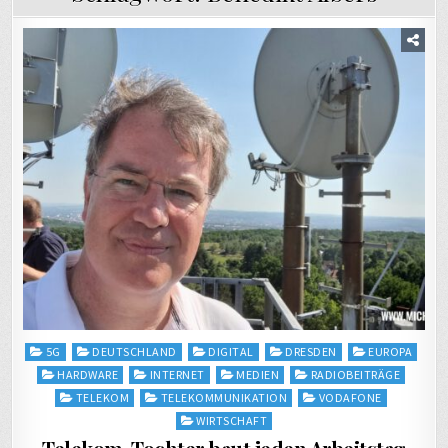
Posted
5G
DEUTSCHLAND
DIGITAL
DRESDEN
EUROPA
in
HARDWARE
INTERNET
MEDIEN
RADIOBEITRÄGE
TELEKOM
TELEKOMMUNIKATION
VODAFONE
WIRTSCHAFT