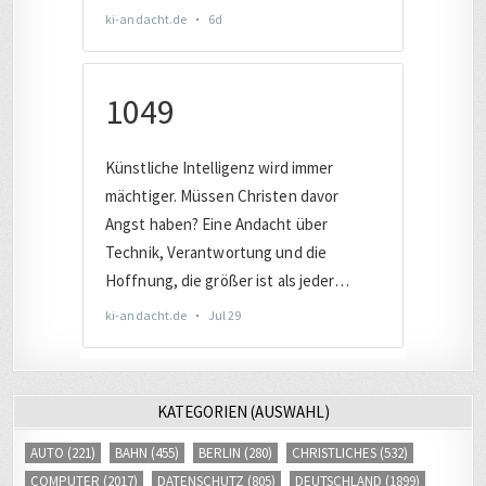
KATEGORIEN (AUSWAHL)
AUTO
(221)
BAHN
(455)
BERLIN
(280)
CHRISTLICHES
(532)
COMPUTER
(2017)
DATENSCHUTZ
(805)
DEUTSCHLAND
(1899)