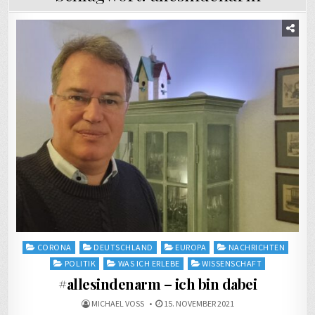
Posted
CORONA
DEUTSCHLAND
EUROPA
NACHRICHTEN
in
POLITIK
WAS ICH ERLEBE
WISSENSCHAFT
#allesindenarm – ich bin dabei
MICHAEL VOSS
15. NOVEMBER 2021