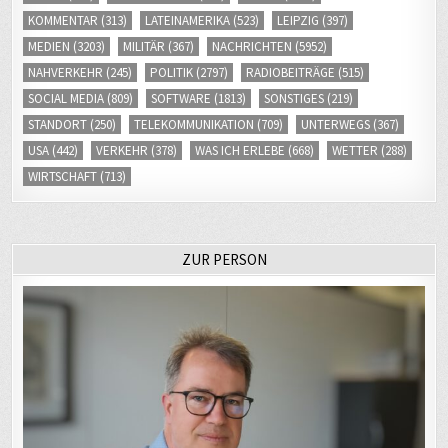
KOMMENTAR
(313)
LATEINAMERIKA
(523)
LEIPZIG
(397)
MEDIEN
(3203)
MILITÄR
(367)
NACHRICHTEN
(5952)
NAHVERKEHR
(245)
POLITIK
(2797)
RADIOBEITRÄGE
(515)
SOCIAL MEDIA
(809)
SOFTWARE
(1813)
SONSTIGES
(219)
STANDORT
(250)
TELEKOMMUNIKATION
(709)
UNTERWEGS
(367)
USA
(442)
VERKEHR
(378)
WAS ICH ERLEBE
(668)
WETTER
(288)
WIRTSCHAFT
(713)
ZUR PERSON