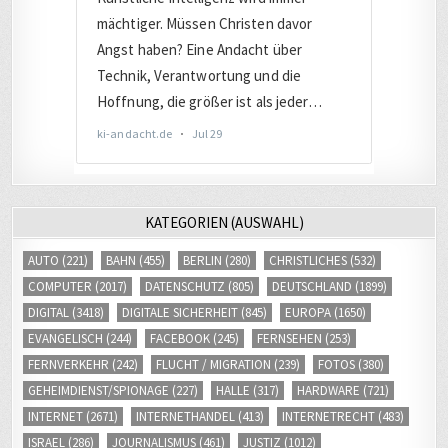
KATEGORIEN (AUSWAHL)
AUTO
(221)
BAHN
(455)
BERLIN
(280)
CHRISTLICHES
(532)
COMPUTER
(2017)
DATENSCHUTZ
(805)
DEUTSCHLAND
(1899)
DIGITAL
(3418)
DIGITALE SICHERHEIT
(845)
EUROPA
(1650)
EVANGELISCH
(244)
FACEBOOK
(245)
FERNSEHEN
(253)
FERNVERKEHR
(242)
FLUCHT / MIGRATION
(239)
FOTOS
(380)
GEHEIMDIENST/SPIONAGE
(227)
HALLE
(317)
HARDWARE
(721)
INTERNET
(2671)
INTERNETHANDEL
(413)
INTERNETRECHT
(483)
ISRAEL
(286)
JOURNALISMUS
(461)
JUSTIZ
(1012)