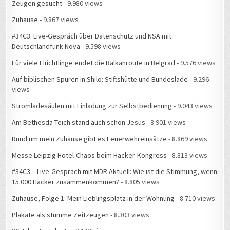
Zeugen gesucht
- 9.980 views
Zuhause
- 9.867 views
#34C3: Live-Gespräch über Datenschutz und NSA mit
Deutschlandfunk Nova
- 9.598 views
Für viele Flüchtlinge endet die Balkanroute in Belgrad
- 9.576 views
Auf biblischen Spuren in Shilo: Stiftshütte und Bundeslade
- 9.296
views
Stromladesäulen mit Einladung zur Selbstbedienung
- 9.043 views
Am Bethesda-Teich stand auch schon Jesus
- 8.901 views
Rund um mein Zuhause gibt es Feuerwehreinsätze
- 8.869 views
Messe Leipzig Hotel-Chaos beim Hacker-Kongress
- 8.813 views
#34C3 – Live-Gespräch mit MDR Aktuell: Wie ist die Stimmung, wenn
15.000 Hacker zusammenkommen?
- 8.805 views
Zuhause, Folge 1: Mein Lieblingsplatz in der Wohnung
- 8.710 views
Plakate als stumme Zeitzeugen
- 8.303 views