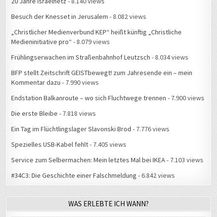
20 Jahre Israelnetz
- 8.140 views
Besuch der Knesset in Jerusalem
- 8.082 views
„Christlicher Medienverbund KEP“ heißt künftig „Christliche
Medieninitiative pro“
- 8.079 views
Frühlingserwachen im Straßenbahnhof Leutzsch
- 8.034 views
BFP stellt Zeitschrift GEISTbewegt! zum Jahresende ein – mein
Kommentar dazu
- 7.990 views
Endstation Balkanroute – wo sich Fluchtwege trennen
- 7.900 views
Die erste Bleibe
- 7.818 views
Ein Tag im Flüchtlingslager Slavonski Brod
- 7.776 views
Spezielles USB-Kabel fehlt
- 7.405 views
Service zum Selbermachen: Mein letztes Mal bei IKEA
- 7.103 views
#34C3: Die Geschichte einer Falschmeldung
- 6.842 views
WAS ERLEBTE ICH WANN?