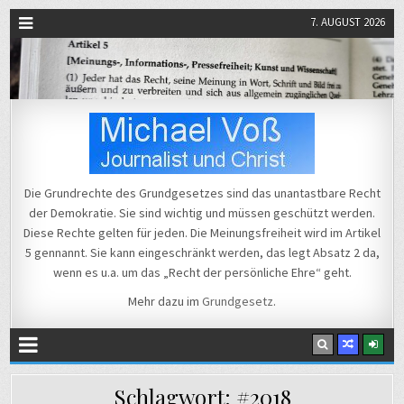
7. AUGUST 2026
Michael Voß
Journalist und Christ
Die Grundrechte des Grundgesetzes sind das unantastbare Recht
der Demokratie. Sie sind wichtig und müssen geschützt werden.
Diese Rechte gelten für jeden. Die Meinungsfreiheit wird im Artikel
5 gennannt. Sie kann eingeschränkt werden, das legt Absatz 2 da,
wenn es u.a. um das „Recht der persönliche Ehre“ geht.
Mehr dazu im
Grundgesetz
.
Schlagwort:
#2018