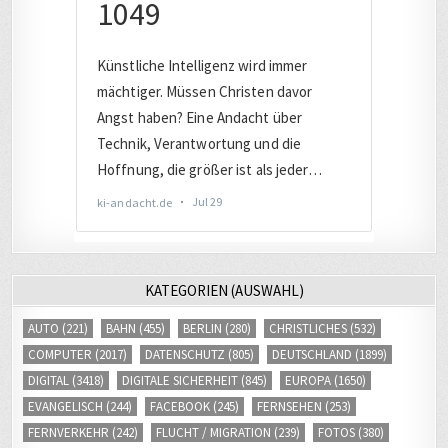
KATEGORIEN (AUSWAHL)
AUTO
(221)
BAHN
(455)
BERLIN
(280)
CHRISTLICHES
(532)
COMPUTER
(2017)
DATENSCHUTZ
(805)
DEUTSCHLAND
(1899)
DIGITAL
(3418)
DIGITALE SICHERHEIT
(845)
EUROPA
(1650)
EVANGELISCH
(244)
FACEBOOK
(245)
FERNSEHEN
(253)
FERNVERKEHR
(242)
FLUCHT / MIGRATION
(239)
FOTOS
(380)