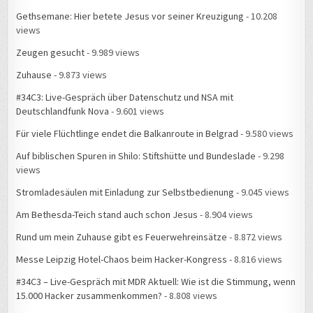
Gethsemane: Hier betete Jesus vor seiner Kreuzigung
- 10.208
views
Zeugen gesucht
- 9.989 views
Zuhause
- 9.873 views
#34C3: Live-Gespräch über Datenschutz und NSA mit
Deutschlandfunk Nova
- 9.601 views
Für viele Flüchtlinge endet die Balkanroute in Belgrad
- 9.580 views
Auf biblischen Spuren in Shilo: Stiftshütte und Bundeslade
- 9.298
views
Stromladesäulen mit Einladung zur Selbstbedienung
- 9.045 views
Am Bethesda-Teich stand auch schon Jesus
- 8.904 views
Rund um mein Zuhause gibt es Feuerwehreinsätze
- 8.872 views
Messe Leipzig Hotel-Chaos beim Hacker-Kongress
- 8.816 views
#34C3 – Live-Gespräch mit MDR Aktuell: Wie ist die Stimmung, wenn
15.000 Hacker zusammenkommen?
- 8.808 views