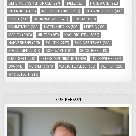
GEHEIMDIENST/SPIONAGE
(227)
HALLE
(317)
HARDWARE
(721)
INTERNET
(2671)
INTERNETHANDEL
(413)
INTERNETRECHT
(483)
ISRAEL
(286)
JOURNALISMUS
(461)
JUSTIZ
(1012)
KOMMENTAR
(313)
LATEINAMERIKA
(523)
LEIPZIG
(397)
MEDIEN
(3203)
MILITÄR
(367)
NACHRICHTEN
(5952)
NAHVERKEHR
(245)
POLITIK
(2797)
RADIOBEITRÄGE
(515)
SOCIAL MEDIA
(809)
SOFTWARE
(1813)
SONSTIGES
(219)
STANDORT
(250)
TELEKOMMUNIKATION
(709)
UNTERWEGS
(367)
USA
(442)
VERKEHR
(378)
WAS ICH ERLEBE
(668)
WETTER
(288)
WIRTSCHAFT
(713)
ZUR PERSON