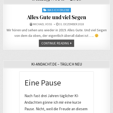
Posted
WAS ICH ERLEBE
in
Alles Gute und viel Segen
MICHAEL VOSS
31. DEZEMBER 2018
Wir hören und sehen uns wieder in 2019. Alles Gute. Und viel Segen
von dem da oben, der eigentlich überall dabei ist …..
CONTINUE READING
KI-ANDACHT.DE – TÄGLICH NEU