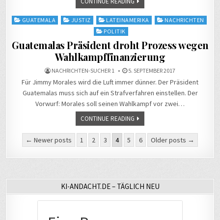
CONTINUE READING
Posted
GUATEMALA
JUSTIZ
LATEINAMERIKA
NACHRICHTEN
in
POLITIK
Guatemalas Präsident droht Prozess wegen
Wahlkampffinanzierung
NACHRICHTEN-SUCHER 1
5. SEPTEMBER 2017
Für Jimmy Morales wird die Luft immer dünner. Der Präsident
Guatemalas muss sich auf ein Strafverfahren einstellen. Der
Vorwurf: Morales soll seinen Wahlkampf vor zwei…
CONTINUE READING
Seitennummerierung
← Newer posts
1
2
3
4
5
6
Older posts →
der
Beiträge
KI-ANDACHT.DE – TÄGLICH NEU