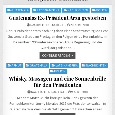
Posted
GUATEMALA
LATEINAMERIKA
NACHRICHTEN
POLITIK
in
Guatemalas Ex-Präsident Arzu gestorben
NACHRICHTEN-SUCHER 3
28. APRIL 2018
Der Ex-Präsident starb nach Angaben eines Stadtratsmitglieds von
Guatemala-Stadt am Freitag an den Folgen eines Herzinfarkts. Im
Dezember 1996 unterzeichneten Arzus Regierung und die
Guerillaorganisation…
CONTINUE READING
Posted
ARMUT
GUATEMALA
LATEINAMERIKA
NACHRICHTEN
in
POLITIK
Whisky, Massagen und eine Sonnenbrille
für den Präsidenten
NACHRICHTEN-SUCHER 3
9. APRIL 2018
Mit dem Motto «nicht korrupt, kein Dieb» gewann der
Fernsehkomiker Jimmy Morales 2015 die Präsidentenwahlen in
Guatemala. War dies nur als Witz gemeint? Inzwischen sitzen…