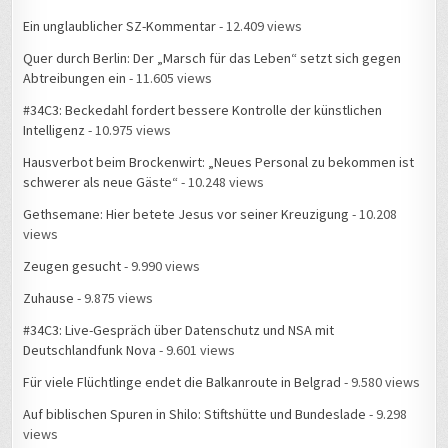
Ein unglaublicher SZ-Kommentar
- 12.409 views
Quer durch Berlin: Der „Marsch für das Leben“ setzt sich gegen
Abtreibungen ein
- 11.605 views
#34C3: Beckedahl fordert bessere Kontrolle der künstlichen
Intelligenz
- 10.975 views
Hausverbot beim Brockenwirt: „Neues Personal zu bekommen ist
schwerer als neue Gäste“
- 10.248 views
Gethsemane: Hier betete Jesus vor seiner Kreuzigung
- 10.208
views
Zeugen gesucht
- 9.990 views
Zuhause
- 9.875 views
#34C3: Live-Gespräch über Datenschutz und NSA mit
Deutschlandfunk Nova
- 9.601 views
Für viele Flüchtlinge endet die Balkanroute in Belgrad
- 9.580 views
Auf biblischen Spuren in Shilo: Stiftshütte und Bundeslade
- 9.298
views