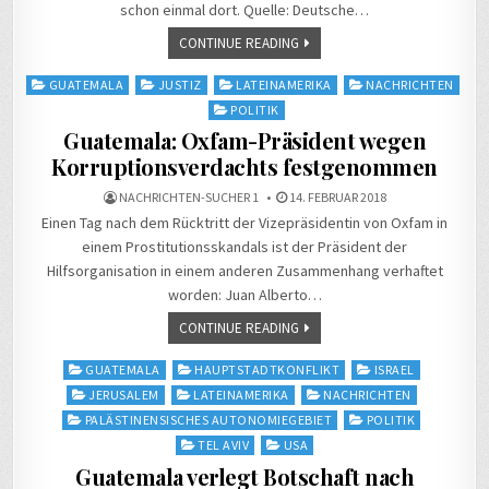
schon einmal dort. Quelle: Deutsche…
CONTINUE READING
Posted
GUATEMALA
JUSTIZ
LATEINAMERIKA
NACHRICHTEN
in
POLITIK
Guatemala: Oxfam-Präsident wegen
Korruptionsverdachts festgenommen
NACHRICHTEN-SUCHER 1
14. FEBRUAR 2018
Einen Tag nach dem Rücktritt der Vizepräsidentin von Oxfam in
einem Prostitutionsskandals ist der Präsident der
Hilfsorganisation in einem anderen Zusammenhang verhaftet
worden: Juan Alberto…
CONTINUE READING
Posted
GUATEMALA
HAUPTSTADTKONFLIKT
ISRAEL
in
JERUSALEM
LATEINAMERIKA
NACHRICHTEN
PALÄSTINENSISCHES AUTONOMIEGEBIET
POLITIK
TEL AVIV
USA
Guatemala verlegt Botschaft nach