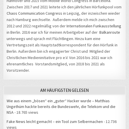
Hannover und 2015 vom Mobile World Congress in Barcelona.
Zwischen 2017 und 2021 leitete ich den jährlichen Hörfunkpool vom
Chaos Communication Congress
in Leipzig, der inzwischen wieder
nach Hamburg wechselte. Außerdem melde ich mich zwischen
2012 und 2022 regelmäßig von der
Internationalen Funkausstellung
in Berlin. 2016 war ich für meinen Arbeitgeber auf der
Balkanroute
unterwegs und sprach mit Flüchtlingen. Hinzu kam eine
Vertretungszeit als Hauptstadtkorrespondent für den Hörfunk in
Berlin. Außerdem bin ich engagierter Christ und Mitglied der
Christlichen Medieninitiative pro e.V. Von 2016 bis 2021 war ich
ehrenamtliches Vorstandsmitglied, von 2018 bis 2021 als
Vorsitzender.
AM HÄUFIGSTEN GELESEN
Wie aus einem „bösen“ ein „guter“ Hacker wurde – Matthias
Ungethüm hackte bereits die Bundeswehr, die Telekom und die
NSA
- 18.765 views
Fake News leicht gemacht – ein Tool zum Selbermachen
- 12.736
views