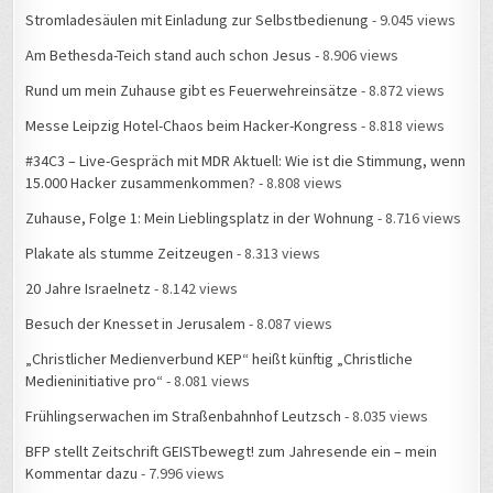
Stromladesäulen mit Einladung zur Selbstbedienung
- 9.045 views
Am Bethesda-Teich stand auch schon Jesus
- 8.906 views
Rund um mein Zuhause gibt es Feuerwehreinsätze
- 8.872 views
Messe Leipzig Hotel-Chaos beim Hacker-Kongress
- 8.818 views
#34C3 – Live-Gespräch mit MDR Aktuell: Wie ist die Stimmung, wenn
15.000 Hacker zusammenkommen?
- 8.808 views
Zuhause, Folge 1: Mein Lieblingsplatz in der Wohnung
- 8.716 views
Plakate als stumme Zeitzeugen
- 8.313 views
20 Jahre Israelnetz
- 8.142 views
Besuch der Knesset in Jerusalem
- 8.087 views
„Christlicher Medienverbund KEP“ heißt künftig „Christliche
Medieninitiative pro“
- 8.081 views
Frühlingserwachen im Straßenbahnhof Leutzsch
- 8.035 views
BFP stellt Zeitschrift GEISTbewegt! zum Jahresende ein – mein
Kommentar dazu
- 7.996 views