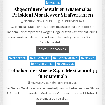
in
POLITIK
Abgeordnete bewahren Guatemalas
Präsident Morales vor Strafverfahren
NACHRICHTEN-SUCHER 1
12. SEPTEMBER 2017
Guatemalas Staatschef Morales muss sich zunächst doch in
keinem Gerichtsprozess wegen illegaler Wahlkampffinanzierung
verantworten – denn das Parlament hat sich gegen das Oberste
Gericht gestellt….
CONTINUE READING
Posted
ERDBEBEN
GUATEMALA
LATEINAMERIKA
MEXIKO
in
NACHRICHTEN
UNGLÜCK
Erdbeben der Stärke 8,4 in Mexiko und 7,7
in Guatemala
MICHAEL VOSS
8. SEPTEMBER 2017
Der Süden Mexikos ist von einem heftigen Erdbeben mit der Stärke
8,4 erschüttert worden. Medien vor Ort berichten von 32 Toten. In
Guatemala betrug die…