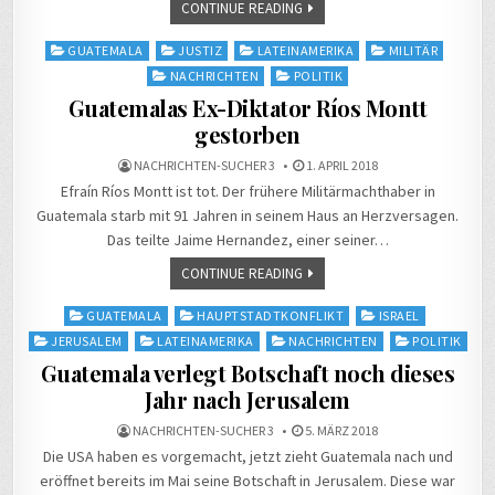
CONTINUE READING
Posted
GUATEMALA
JUSTIZ
LATEINAMERIKA
MILITÄR
in
NACHRICHTEN
POLITIK
Guatemalas Ex-Diktator Ríos Montt
gestorben
NACHRICHTEN-SUCHER 3
1. APRIL 2018
Efraín Ríos Montt ist tot. Der frühere Militärmachthaber in
Guatemala starb mit 91 Jahren in seinem Haus an Herzversagen.
Das teilte Jaime Hernandez, einer seiner…
CONTINUE READING
Posted
GUATEMALA
HAUPTSTADTKONFLIKT
ISRAEL
in
JERUSALEM
LATEINAMERIKA
NACHRICHTEN
POLITIK
Guatemala verlegt Botschaft noch dieses
Jahr nach Jerusalem
NACHRICHTEN-SUCHER 3
5. MÄRZ 2018
Die USA haben es vorgemacht, jetzt zieht Guatemala nach und
eröffnet bereits im Mai seine Botschaft in Jerusalem. Diese war