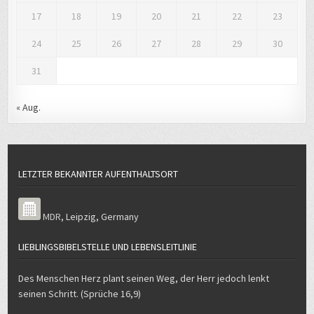
17
18
19
20
21
22
23
24
25
26
27
28
29
30
31
« Aug.
LETZTER BEKANNTER AUFENTHALTSORT
MDR
,
Leipzig
,
Germany
LIEBLINGSBIBELSTELLE UND LEBENSLEITLINIE
Des Menschen Herz plant seinen Weg, der Herr jedoch lenkt
seinen Schritt. (Sprüche 16,9)