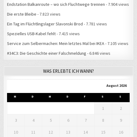
Endstation Balkanroute – wo sich Fluchtwege trennen
- 7.904 views
Die erste Bleibe
- 7.823 views
Ein Tag im Flüchtlingslager Slavonski Brod
- 7.781 views
Spezielles USB-Kabel fehlt
- 7.415 views
Service zum Selbermachen: Mein letztes Mal bei IKEA
- 7.105 views
#34C3: Die Geschichte einer Falschmeldung
- 6.846 views
WAS ERLEBTE ICH WANN?
August 2026
M
D
M
D
F
S
S
1
2
3
4
5
6
7
8
9
10
11
12
13
14
15
16