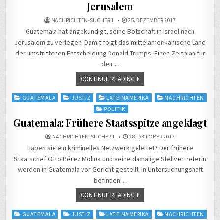
Jerusalem
NACHRICHTEN-SUCHER 1
25. DEZEMBER 2017
Guatemala hat angekündigt, seine Botschaft in Israel nach
Jerusalem zu verlegen. Damit folgt das mittelamerikanische Land
der umstrittenen Entscheidung Donald Trumps. Einen Zeitplan für
den…
CONTINUE READING
Posted
GUATEMALA
JUSTIZ
LATEINAMERIKA
NACHRICHTEN
in
POLITIK
Guatemala: Frühere Staatsspitze angeklagt
NACHRICHTEN-SUCHER 1
28. OKTOBER 2017
Haben sie ein kriminelles Netzwerk geleitet? Der frühere
Staatschef Otto Pérez Molina und seine damalige Stellvertreterin
werden in Guatemala vor Gericht gestellt. In Untersuchungshaft
befinden…
CONTINUE READING
Posted
GUATEMALA
JUSTIZ
LATEINAMERIKA
NACHRICHTEN