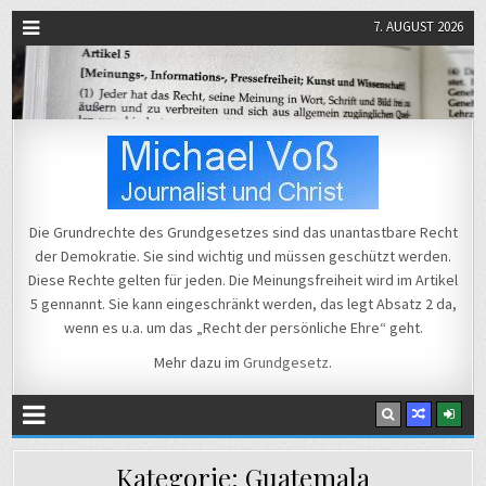
7. AUGUST 2026
Michael Voß
Journalist und Christ
Die Grundrechte des Grundgesetzes sind das unantastbare Recht
der Demokratie. Sie sind wichtig und müssen geschützt werden.
Diese Rechte gelten für jeden. Die Meinungsfreiheit wird im Artikel
5 gennannt. Sie kann eingeschränkt werden, das legt Absatz 2 da,
wenn es u.a. um das „Recht der persönliche Ehre“ geht.
Mehr dazu im
Grundgesetz
.
Kategorie:
Guatemala