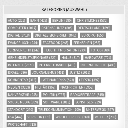
KATEGORIEN (AUSWAHL)
AUTO
(221)
BAHN
(455)
BERLIN
(280)
CHRISTLICHES
(532)
COMPUTER
(2017)
DATENSCHUTZ
(805)
DEUTSCHLAND
(1899)
DIGITAL
(3418)
DIGITALE SICHERHEIT
(845)
EUROPA
(1650)
EVANGELISCH
(244)
FACEBOOK
(245)
FERNSEHEN
(253)
FERNVERKEHR
(242)
FLUCHT / MIGRATION
(239)
FOTOS
(380)
GEHEIMDIENST/SPIONAGE
(227)
HALLE
(317)
HARDWARE
(721)
INTERNET
(2671)
INTERNETHANDEL
(413)
INTERNETRECHT
(483)
ISRAEL
(286)
JOURNALISMUS
(461)
JUSTIZ
(1012)
KOMMENTAR
(313)
LATEINAMERIKA
(523)
LEIPZIG
(397)
MEDIEN
(3203)
MILITÄR
(367)
NACHRICHTEN
(5952)
NAHVERKEHR
(245)
POLITIK
(2797)
RADIOBEITRÄGE
(515)
SOCIAL MEDIA
(809)
SOFTWARE
(1813)
SONSTIGES
(219)
STANDORT
(250)
TELEKOMMUNIKATION
(709)
UNTERWEGS
(367)
USA
(442)
VERKEHR
(378)
WAS ICH ERLEBE
(668)
WETTER
(288)
WIRTSCHAFT
(713)