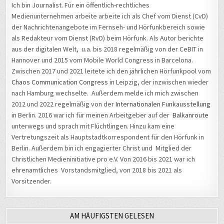
Medienunternehmen arbeite arbeite ich als Chef vom Dienst (CvD)
der Nachrichtenangebote im Fernseh- und Hörfunkbereich sowie
als Redakteur vom Dienst (RvD) beim Hörfunk. Als Autor berichte
aus der digitalen Welt, u.a. bis 2018 regelmäßig von der CeBIT in
Hannover und 2015 vom Mobile World Congress in Barcelona.
Zwischen 2017 und 2021 leitete ich den jährlichen Hörfunkpool vom
Chaos Communication Congress
in Leipzig, der inzwischen wieder
nach Hamburg wechselte. Außerdem melde ich mich zwischen
2012 und 2022 regelmäßig von der
Internationalen Funkausstellung
in Berlin. 2016 war ich für meinen Arbeitgeber auf der
Balkanroute
unterwegs und sprach mit Flüchtlingen. Hinzu kam eine
Vertretungszeit als Hauptstadtkorrespondent für den Hörfunk in
Berlin. Außerdem bin ich engagierter Christ und Mitglied der
Christlichen Medieninitiative pro e.V. Von 2016 bis 2021 war ich
ehrenamtliches Vorstandsmitglied, von 2018 bis 2021 als
Vorsitzender.
AM HÄUFIGSTEN GELESEN
Wie aus einem „bösen“ ein „guter“ Hacker wurde – Matthias