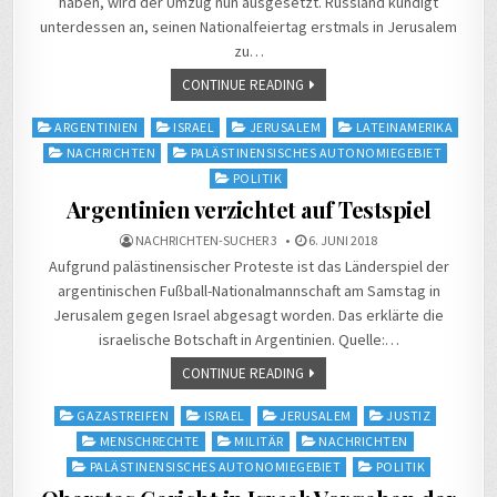
haben, wird der Umzug nun ausgesetzt. Russland kündigt
unterdessen an, seinen Nationalfeiertag erstmals in Jerusalem
zu…
CONTINUE READING
Posted
ARGENTINIEN
ISRAEL
JERUSALEM
LATEINAMERIKA
in
NACHRICHTEN
PALÄSTINENSISCHES AUTONOMIEGEBIET
POLITIK
Argentinien verzichtet auf Testspiel
NACHRICHTEN-SUCHER 3
6. JUNI 2018
Aufgrund palästinensischer Proteste ist das Länderspiel der
argentinischen Fußball-Nationalmannschaft am Samstag in
Jerusalem gegen Israel abgesagt worden. Das erklärte die
israelische Botschaft in Argentinien. Quelle:…
CONTINUE READING
Posted
GAZASTREIFEN
ISRAEL
JERUSALEM
JUSTIZ
in
MENSCHRECHTE
MILITÄR
NACHRICHTEN
PALÄSTINENSISCHES AUTONOMIEGEBIET
POLITIK