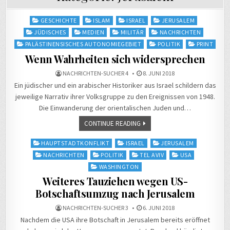
Posted
GESCHICHTE
ISLAM
ISRAEL
JERUSALEM
in
JÜDISCHES
MEDIEN
MILITÄR
NACHRICHTEN
PALÄSTINENSISCHES AUTONOMIEGEBIET
POLITIK
PRINT
Wenn Wahrheiten sich widersprechen
NACHRICHTEN-SUCHER 4
8. JUNI 2018
Ein jüdischer und ein arabischer Historiker aus Israel schildern das
jeweilige Narrativ ihrer Volksgruppe zu den Ereignissen von 1948.
Die Einwanderung der orientalischen Juden und…
CONTINUE READING
Posted
HAUPTSTADTKONFLIKT
ISRAEL
JERUSALEM
in
NACHRICHTEN
POLITIK
TEL AVIV
USA
WASHINGTON
Weiteres Tauziehen wegen US-
Botschaftsumzug nach Jerusalem
NACHRICHTEN-SUCHER 3
6. JUNI 2018
Nachdem die USA ihre Botschaft in Jerusalem bereits eröffnet