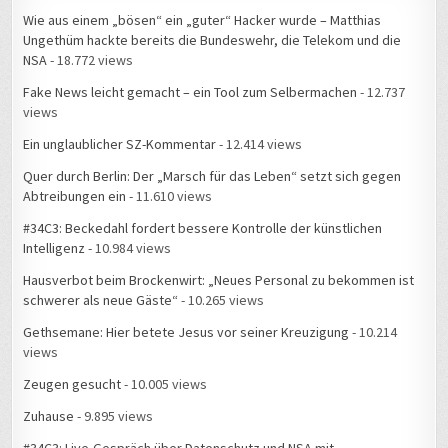
Ungethüm hackte bereits die Bundeswehr, die Telekom und die
NSA
- 18.772 views
Fake News leicht gemacht – ein Tool zum Selbermachen
- 12.737
views
Ein unglaublicher SZ-Kommentar
- 12.414 views
Quer durch Berlin: Der „Marsch für das Leben“ setzt sich gegen
Abtreibungen ein
- 11.610 views
#34C3: Beckedahl fordert bessere Kontrolle der künstlichen
Intelligenz
- 10.984 views
Hausverbot beim Brockenwirt: „Neues Personal zu bekommen ist
schwerer als neue Gäste“
- 10.265 views
Gethsemane: Hier betete Jesus vor seiner Kreuzigung
- 10.214
views
Zeugen gesucht
- 10.005 views
Zuhause
- 9.895 views
#34C3: Live-Gespräch über Datenschutz und NSA mit
Deutschlandfunk Nova
- 9.603 views