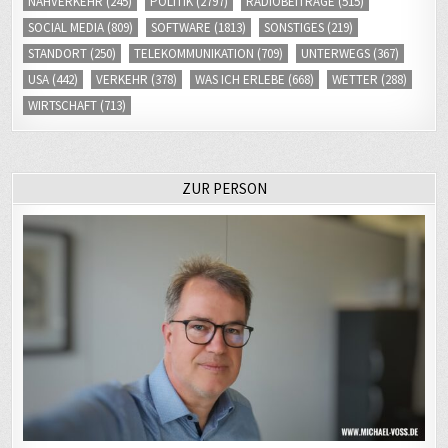
SOCIAL MEDIA
(809)
SOFTWARE
(1813)
SONSTIGES
(219)
STANDORT
(250)
TELEKOMMUNIKATION
(709)
UNTERWEGS
(367)
USA
(442)
VERKEHR
(378)
WAS ICH ERLEBE
(668)
WETTER
(288)
WIRTSCHAFT
(713)
ZUR PERSON
Ich bin Journalist. Für ein öffentlich-rechtliches