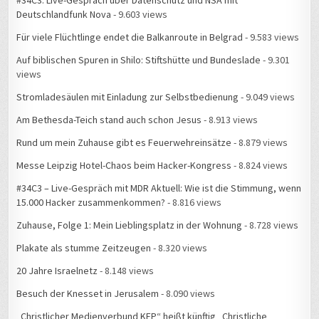
Für viele Flüchtlinge endet die Balkanroute in Belgrad
- 9.583 views
Auf biblischen Spuren in Shilo: Stiftshütte und Bundeslade
- 9.301
views
Stromladesäulen mit Einladung zur Selbstbedienung
- 9.049 views
Am Bethesda-Teich stand auch schon Jesus
- 8.913 views
Rund um mein Zuhause gibt es Feuerwehreinsätze
- 8.879 views
Messe Leipzig Hotel-Chaos beim Hacker-Kongress
- 8.824 views
#34C3 – Live-Gespräch mit MDR Aktuell: Wie ist die Stimmung, wenn
15.000 Hacker zusammenkommen?
- 8.816 views
Zuhause, Folge 1: Mein Lieblingsplatz in der Wohnung
- 8.728 views
Plakate als stumme Zeitzeugen
- 8.320 views
20 Jahre Israelnetz
- 8.148 views
Besuch der Knesset in Jerusalem
- 8.090 views
„Christlicher Medienverbund KEP“ heißt künftig „Christliche
Medieninitiative pro“
- 8.086 views