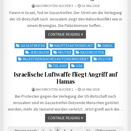
NACHRICHTEN-SUCHER 3
14. MAI 2018
Feiern in Israel, Tod im Gazastreifen. Der Streit um die Verlegung
der US-Botschaft nach Jerusalem zeigt den Nahostkonflikt wie in
einem Brennglas. Die Palästinenser hoffen…
CONTINUE READING
Posted
GAZASTREIFEN
HAUPTSTADTKONFLIKT
ISRAEL
in
JERUSALEM
MILITÄR
NACHRICHTEN
PALÄSTINENSISCHES AUTONOMIEGEBIET
POLITIK
TEL AVIV
USA
Israelische Luftwaffe fliegt Angriff auf
Hamas
NACHRICHTEN-SUCHER 1
14. MAI 2018
Bei Protesten gegen die Verlegung der US-Botschaft nach
Jerusalem sind im Gazastreifen Dutzende Menschen getötet
worden, mehr als tausend wurden verletzt. Jetzt greift auch die…
CONTINUE READING
Seitennummerierung
← Newer posts
1
2
3
4
5
…
11
Older posts →