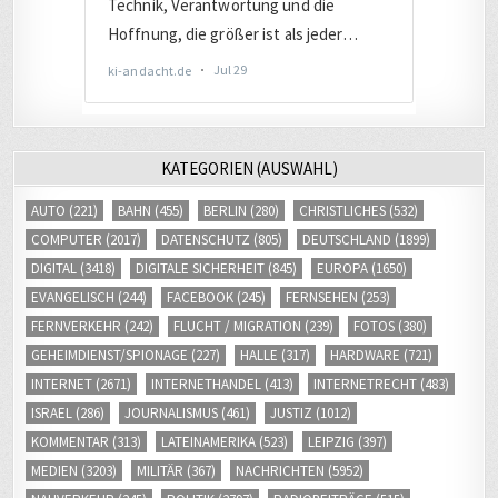
KATEGORIEN (AUSWAHL)
AUTO
(221)
BAHN
(455)
BERLIN
(280)
CHRISTLICHES
(532)
COMPUTER
(2017)
DATENSCHUTZ
(805)
DEUTSCHLAND
(1899)
DIGITAL
(3418)
DIGITALE SICHERHEIT
(845)
EUROPA
(1650)
EVANGELISCH
(244)
FACEBOOK
(245)
FERNSEHEN
(253)
FERNVERKEHR
(242)
FLUCHT / MIGRATION
(239)
FOTOS
(380)
GEHEIMDIENST/SPIONAGE
(227)
HALLE
(317)
HARDWARE
(721)
INTERNET
(2671)
INTERNETHANDEL
(413)
INTERNETRECHT
(483)
ISRAEL
(286)
JOURNALISMUS
(461)
JUSTIZ
(1012)
KOMMENTAR
(313)
LATEINAMERIKA
(523)
LEIPZIG
(397)
MEDIEN
(3203)
MILITÄR
(367)
NACHRICHTEN
(5952)
NAHVERKEHR
(245)
POLITIK
(2797)
RADIOBEITRÄGE
(515)