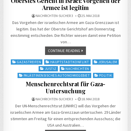
Oberstes Gericht in Israel: Vorgehen der
Armee ist legitim
NACHRICHTEN-SUCHER 3
25. MAI 2018
Das Vorgehen der israelischen Armee am Gaza-Grenzzaun ist
legitim. Das hat der Oberste Gerichtshof am Donnerstag
einstimmig entschieden. Die Richter wiesen damit eine Petition
von…
CONTINUE READING
Posted
GAZASTREIFEN
HAUPTSTADTKONFLIKT
JERUSALEM
in
JUSTIZ
NACHRICHTEN
PALÄSTINENSISCHES AUTONOMIEGEBIET
POLITIK
Menschenrechtsrat für Gaza-
Untersuchung
NACHRICHTEN-SUCHER 3
18. MAI 2018
Der UN-Menschenrechtsrat (UNHRC) will das Vorgehen der
israelischen Armee am Gaza-Grenzzaun untersuchen. 29 Länder
stimmten am Freitag für einen entsprechenden Ausschuss; die
USA und Australien…