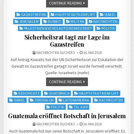
CONTINUE READING
Posted
GAZASTREIFEN
HAUPTSTADTKONFLIKT
ISRAEL
in
JERUSALEM
KUWAIT
MILITÄR
NACHRICHTEN
PALÄSTINENSISCHES AUTONOMIEGEBIET
POLITIK
Sicherheitsrat tagt zur Lage im
Gazastreifen
NACHRICHTEN-SUCHER 3
16. MAI 2018
Auf Antrag Kuwaits hat der UN-Sicherheitsrat zur Eskalation der
Gewalt im Gazastreifen getagt. Israel wurde formell verurteilt.
Quelle: Israelnetz (mehr)
CONTINUE READING
Posted
GESCHICHTE
GUATEMALA
HAUPTSTADTKONFLIKT
in
ISRAEL
JERUSALEM
LATEINAMERIKA
NACHRICHTEN
POLITIK
TEL AVIV
Guatemala eröffnet Botschaft in Jerusalem
NACHRICHTEN-SUCHER 3
16. MAI 2018
Auch Guatemala hat nun seine Botschaft in Jerusalem eröffnet. Es