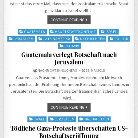
ist nicht das erste Mal, dass sich der zentralamerikanische Staat
ganz klar zu Israel stellt….
CONTINUE READING
Posted
GUATEMALA
HAUPTSTADTKONFLIKT
ISRAEL
in
JERUSALEM
LATEINAMERIKA
NACHRICHTEN
POLITIK
TEL AVIV
Guatemala verlegt Botschaft nach
Jerusalem
NACHRICHTEN-SUCHER 3
16. MAI 2018
Guatemalas Präsident Jimmy Morales nimmt am Mittwoch
persönlich an der Eröffnung der neuen Botschaft seines Landes in
Jerusalem teil. Die Botschaft des zentralamerikanisches Landes
wird…
CONTINUE READING
Posted
ISRAEL
JERUSALEM
NACHRICHTEN
in
Tödliche Gaza-Proteste überschatten US-
Botschaftseröffnung