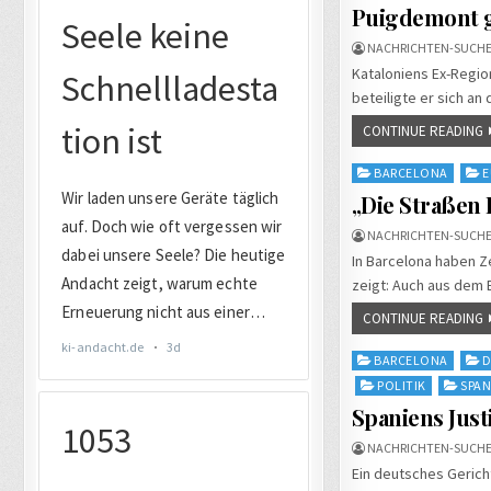
in
Puigdemont 
NACHRICHTEN-SUCHE
Kataloniens Ex-Regio
beteiligte er sich a
CONTINUE READING
Posted
BARCELONA
E
in
„Die Straßen 
NACHRICHTEN-SUCHE
In Barcelona haben Z
zeigt: Auch aus dem 
CONTINUE READING
Posted
BARCELONA
D
in
POLITIK
SPAN
Spaniens Just
NACHRICHTEN-SUCHE
Ein deutsches Gerich