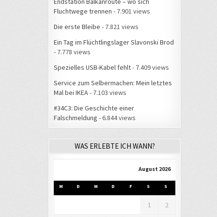
Endstation Balkanroute – wo sich
Fluchtwege trennen
- 7.901 views
Die erste Bleibe
- 7.821 views
Ein Tag im Flüchtlingslager Slavonski Brod
- 7.778 views
Spezielles USB-Kabel fehlt
- 7.409 views
Service zum Selbermachen: Mein letztes
Mal bei IKEA
- 7.103 views
#34C3: Die Geschichte einer
Falschmeldung
- 6.844 views
WAS ERLEBTE ICH WANN?
August 2026
M
D
M
D
F
S
S
1
2