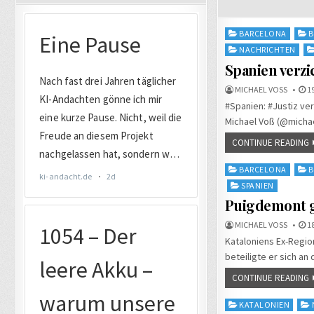
Posted
BARCELONA
B
in
NACHRICHTEN
Spanien verzi
MICHAEL VOSS
19
#Spanien: #Justiz ver
Michael Voß (@michae
CONTINUE READING
Posted
BARCELONA
B
in
SPANIEN
Puigdemont 
MICHAEL VOSS
18
Kataloniens Ex-Regio
beteiligte er sich a
CONTINUE READING
Posted
KATALONIEN