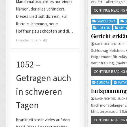
erklärt – allerdings 
CONTINUE READING
Posted
BARCELONA
D
in
POLITIK
SPAN
Gericht erklä
NACHRICHTEN-SUCHE
Schleswig-Holsteins 
Puigdemont für zuläs
Veruntreuung. (mehr
CONTINUE READING
Posted
EUROPA
KATA
in
Entspannung 
NACHRICHTEN-SUCHE
Nach monatelanger Ei
Ministerpräsident Sá
CONTINUE READING