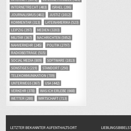
INTERNETRECHT
(483)
ISRAEL
(286)
JOURNALISMUS
(461)
JUSTIZ
(1012)
KOMMENTAR
(313)
LATEINAMERIKA
(523)
LEIPZIG
(397)
MEDIEN
(3203)
MILITÄR
(367)
NACHRICHTEN
(5952)
NAHVERKEHR
(245)
POLITIK
(2797)
RADIOBEITRÄGE
(515)
SOCIAL MEDIA
(809)
SOFTWARE
(1813)
SONSTIGES
(219)
STANDORT
(250)
TELEKOMMUNIKATION
(709)
UNTERWEGS
(367)
USA
(442)
VERKEHR
(378)
WAS ICH ERLEBE
(668)
WETTER
(288)
WIRTSCHAFT
(713)
LETZTER BEKANNTER AUFENTHALTSORT
LIEBLINGSBIBELS