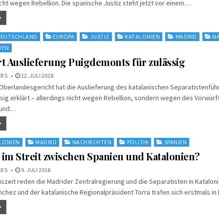
nicht wegen Rebellion. Die spanische Justiz steht jetzt vor einem…
EUTSCHLAND
EUROPA
JUSTIZ
KATALONIEN
MADRID
N
IEN
rt Auslieferung Puigdemonts für zulässig
R 5
12. JULI 2018
Oberlandesgericht hat die Auslieferung des katalanischen Separatistenfüh
sig erklärt – allerdings nicht wegen Rebellion, sondern wegen des Vorwurf
 und…
LONIEN
MADRID
NACHRICHTEN
POLITIK
SPANIEN
im Streit zwischen Spanien und Katalonien?
R 5
9. JULI 2018
szeit reden die Madrider Zentralregierung und die Separatisten in Katalon
nchez und der katalanische Regionalpräsident Torra trafen sich erstmals in