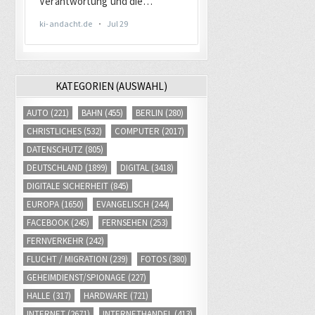
KATEGORIEN (AUSWAHL)
AUTO
(221)
BAHN
(455)
BERLIN
(280)
CHRISTLICHES
(532)
COMPUTER
(2017)
DATENSCHUTZ
(805)
DEUTSCHLAND
(1899)
DIGITAL
(3418)
DIGITALE SICHERHEIT
(845)
EUROPA
(1650)
EVANGELISCH
(244)
FACEBOOK
(245)
FERNSEHEN
(253)
FERNVERKEHR
(242)
FLUCHT / MIGRATION
(239)
FOTOS
(380)
GEHEIMDIENST/SPIONAGE
(227)
HALLE
(317)
HARDWARE
(721)
INTERNET
(2671)
INTERNETHANDEL
(413)