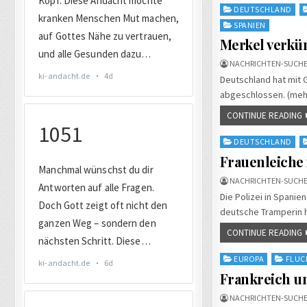
Posted
DEUTSCHLAND
in
SPANIEN
Merkel verkü
NACHRICHTEN-SUCHE
Deutschland hat mit 
abgeschlossen. (mehr
CONTINUE READING
Posted
DEUTSCHLAND
in
Frauenleiche 
NACHRICHTEN-SUCHE
Die Polizei in Spani
deutsche Tramperin h
CONTINUE READING
Posted
EUROPA
FLUC
in
Frankreich u
NACHRICHTEN-SUCHE