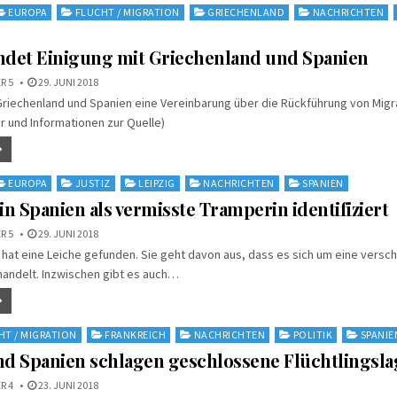
EUROPA
FLUCHT / MIGRATION
GRIECHENLAND
NACHRICHTEN
ndet Einigung mit Griechenland und Spanien
R 5
29. JUNI 2018
Griechenland und Spanien eine Vereinbarung über die Rückführung von Mig
 und Informationen zur Quelle)
EUROPA
JUSTIZ
LEIPZIG
NACHRICHTEN
SPANIEN
in Spanien als vermisste Tramperin identifiziert
R 5
29. JUNI 2018
en hat eine Leiche gefunden. Sie geht davon aus, dass es sich um eine vers
andelt. Inzwischen gibt es auch…
HT / MIGRATION
FRANKREICH
NACHRICHTEN
POLITIK
SPANIE
nd Spanien schlagen geschlossene Flüchtlingsla
R 4
23. JUNI 2018