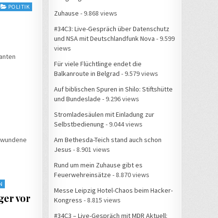
POLITIK
Zuhause
- 9.868 views
#34C3: Live-Gespräch über Datenschutz
und NSA mit Deutschlandfunk Nova
- 9.599
views
ranten
Für viele Flüchtlinge endet die
Balkanroute in Belgrad
- 9.579 views
Auf biblischen Spuren in Shilo: Stiftshütte
und Bundeslade
- 9.296 views
Stromladesäulen mit Einladung zur
Selbstbedienung
- 9.044 views
Am Bethesda-Teich stand auch schon
chwundene
Jesus
- 8.901 views
Rund um mein Zuhause gibt es
Feuerwehreinsätze
- 8.870 views
N
Messe Leipzig Hotel-Chaos beim Hacker-
ger vor
Kongress
- 8.815 views
#34C3 – Live-Gespräch mit MDR Aktuell: