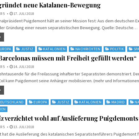
gründet neue Katalanen-Bewegung
R 5
17. JULI 2018
nalpräsident Puigdemont hält an seiner Mission fest: Aus dem deutschen Ex
n der Gründung einer neuen separatistischen Bewegung. Quelle: Deutsche…
UROPA
JUSTIZ
KATALONIEN
NACHRICHTEN
POLITIK
SP
Barcelonas müssen mit Freiheit gefüllt werden“
R 5
14. JULI 2018
ehntausende für die Freilassung inhaftierter Separatisten demonstriert. De
Exil kann Puigdemont seine Anhänger mobilisieren. (mehr und Information
EUTSCHLAND
EUROPA
JUSTIZ
KATALONIEN
MADRID
N
IEN
iz verzichtet wohl auf Auslieferung Puigdemonts
R 5
13. JULI 2018
t hat die Auslieferung des katalanischen Separatistenführers Puigdemont f