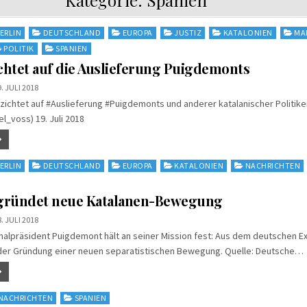
ERLIN
DEUTSCHLAND
EUROPA
JUSTIZ
KATALONIEN
MA
POLITIK
SPANIEN
chtet auf die Auslieferung Puigdemonts
. JULI 2018
zichtet auf #Auslieferung #Puigdemonts und anderer katalanischer Politiker
l_voss) 19. Juli 2018
ERLIN
DEUTSCHLAND
EUROPA
KATALONIEN
NACHRICHTEN
gründet neue Katalanen-Bewegung
. JULI 2018
nalpräsident Puigdemont hält an seiner Mission fest: Aus dem deutschen Ex
n der Gründung einer neuen separatistischen Bewegung. Quelle: Deutsche…
NACHRICHTEN
SPANIEN