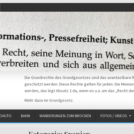
Die Grundrechte des Grundgesetzes sind das unantastbare R
geschützt werden. Diese Rechte gelten für jeden. Die Meinung
werden, das legt Absatz 2 da, wenn es u.a. um das „Recht de
Mehr dazu im
Grundgesetz
.
ROAUTO
BAHN
WANDERUNGEN ZUM BROCKEN
FOTOS / VIDEOS
Kategorie:
Spanien