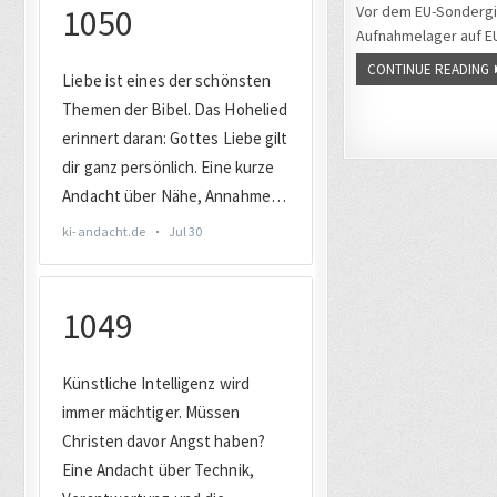
Vor dem EU-Sondergip
Aufnahmelager auf EU
CONTINUE READING
Seitennu
der
Beiträge