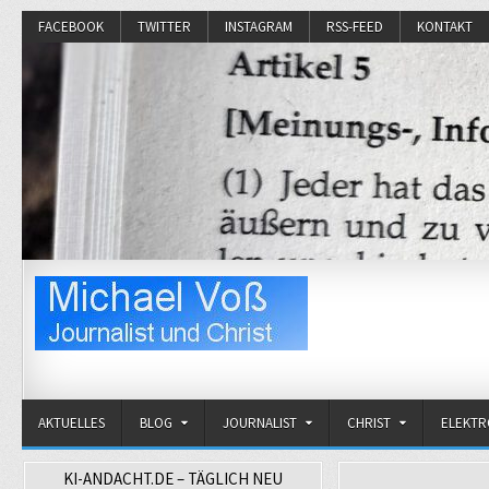
FACEBOOK
TWITTER
INSTAGRAM
RSS-FEED
KONTAKT
Michael Voß
Journalist und Christ
AKTUELLES
BLOG
JOURNALIST
CHRIST
ELEKT
KI-ANDACHT.DE – TÄGLICH NEU