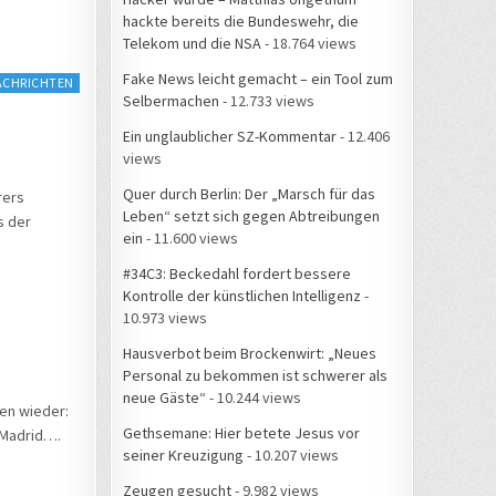
hackte bereits die Bundeswehr, die
Telekom und die NSA
- 18.764 views
Fake News leicht gemacht – ein Tool zum
ACHRICHTEN
Selbermachen
- 12.733 views
Ein unglaublicher SZ-Kommentar
- 12.406
views
Quer durch Berlin: Der „Marsch für das
rers
Leben“ setzt sich gegen Abtreibungen
s der
ein
- 11.600 views
#34C3: Beckedahl fordert bessere
Kontrolle der künstlichen Intelligenz
-
10.973 views
Hausverbot beim Brockenwirt: „Neues
Personal zu bekommen ist schwerer als
neue Gäste“
- 10.244 views
ien wieder:
Gethsemane: Hier betete Jesus vor
 Madrid….
seiner Kreuzigung
- 10.207 views
Zeugen gesucht
- 9.982 views