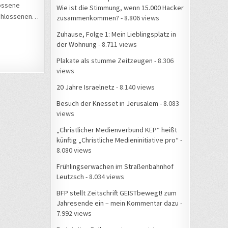
lossene
Wie ist die Stimmung, wenn 15.000 Hacker
schlossenen…
zusammenkommen?
- 8.806 views
Zuhause, Folge 1: Mein Lieblingsplatz in
der Wohnung
- 8.711 views
Plakate als stumme Zeitzeugen
- 8.306
views
20 Jahre Israelnetz
- 8.140 views
Besuch der Knesset in Jerusalem
- 8.083
views
„Christlicher Medienverbund KEP“ heißt
künftig „Christliche Medieninitiative pro“
-
8.080 views
Frühlingserwachen im Straßenbahnhof
Leutzsch
- 8.034 views
BFP stellt Zeitschrift GEISTbewegt! zum
Jahresende ein – mein Kommentar dazu
-
7.992 views