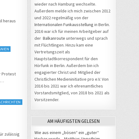
wieder nach Hamburg wechselte.
Außerdem melde ich mich zwischen 2012
und 2022 regelmäßig von der
il heraus
Internationalen Funkausstellung
in Berlin.
2016 war ich für meinen Arbeitgeber auf
der
Balkanroute
unterwegs und sprach
mit Flüchtlingen. Hinzu kam eine
ANIEN
Vertretungszeit als
Hauptstadtkorrespondent für den
Hörfunk in Berlin. Außerdem bin ich
engagierter Christ und Mitglied der
r Protest
Christlichen Medieninitiative pro e.V. Von
en…
2016 bis 2021 war ich ehrenamtliches
Vorstandsmitglied, von 2018 bis 2021 als
Vorsitzender.
ACHRICHTEN
AM HÄUFIGSTEN GELESEN
Wie aus einem „bösen“ ein „guter“
ür zulässig
Hacker wurde – Matthias Ungethüm