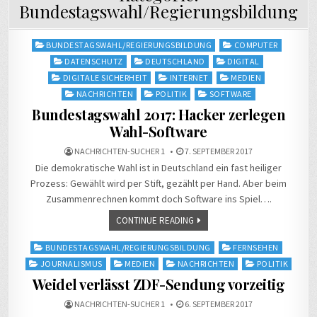
Bundestagswahl/Regierungsbildung
Posted
BUNDESTAGSWAHL/REGIERUNGSBILDUNG
COMPUTER
in
DATENSCHUTZ
DEUTSCHLAND
DIGITAL
DIGITALE SICHERHEIT
INTERNET
MEDIEN
NACHRICHTEN
POLITIK
SOFTWARE
Bundestagswahl 2017: Hacker zerlegen
Wahl-Software
NACHRICHTEN-SUCHER 1
7. SEPTEMBER 2017
Die demokratische Wahl ist in Deutschland ein fast heiliger
Prozess: Gewählt wird per Stift, gezählt per Hand. Aber beim
Zusammenrechnen kommt doch Software ins Spiel….
CONTINUE READING
Posted
BUNDESTAGSWAHL/REGIERUNGSBILDUNG
FERNSEHEN
in
JOURNALISMUS
MEDIEN
NACHRICHTEN
POLITIK
Weidel verlässt ZDF-Sendung vorzeitig
NACHRICHTEN-SUCHER 1
6. SEPTEMBER 2017