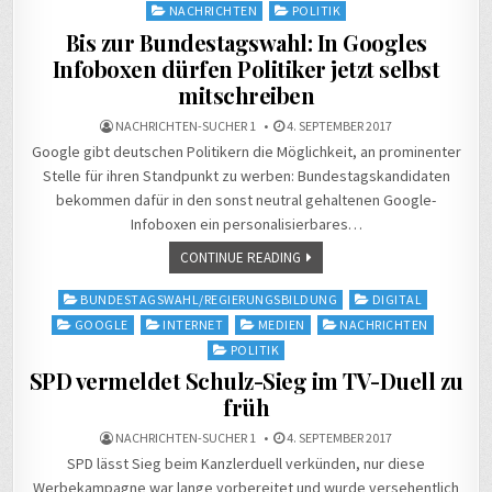
NACHRICHTEN
POLITIK
Bis zur Bundestagswahl: In Googles
Infoboxen dürfen Politiker jetzt selbst
mitschreiben
NACHRICHTEN-SUCHER 1
4. SEPTEMBER 2017
Google gibt deutschen Politikern die Möglichkeit, an prominenter
Stelle für ihren Standpunkt zu werben: Bundestagskandidaten
bekommen dafür in den sonst neutral gehaltenen Google-
Infoboxen ein personalisierbares…
CONTINUE READING
Posted
BUNDESTAGSWAHL/REGIERUNGSBILDUNG
DIGITAL
in
GOOGLE
INTERNET
MEDIEN
NACHRICHTEN
POLITIK
SPD vermeldet Schulz-Sieg im TV-Duell zu
früh
NACHRICHTEN-SUCHER 1
4. SEPTEMBER 2017
SPD lässt Sieg beim Kanzlerduell verkünden, nur diese
Werbekampagne war lange vorbereitet und wurde versehentlich