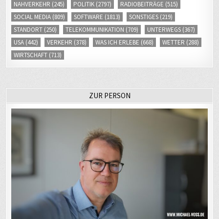
NAHVERKEHR
(245)
POLITIK
(2797)
RADIOBEITRÄGE
(515)
SOCIAL MEDIA
(809)
SOFTWARE
(1813)
SONSTIGES
(219)
STANDORT
(250)
TELEKOMMUNIKATION
(709)
UNTERWEGS
(367)
USA
(442)
VERKEHR
(378)
WAS ICH ERLEBE
(668)
WETTER
(288)
WIRTSCHAFT
(713)
ZUR PERSON