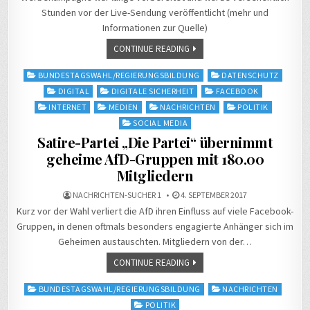
Stunden vor der Live-Sendung veröffentlicht (mehr und
Informationen zur Quelle)
CONTINUE READING
Posted
BUNDESTAGSWAHL/REGIERUNGSBILDUNG
DATENSCHUTZ
in
DIGITAL
DIGITALE SICHERHEIT
FACEBOOK
INTERNET
MEDIEN
NACHRICHTEN
POLITIK
SOCIAL MEDIA
Satire-Partei „Die Partei“ übernimmt
geheime AfD-Gruppen mit 180.00
Mitgliedern
NACHRICHTEN-SUCHER 1
4. SEPTEMBER 2017
Kurz vor der Wahl verliert die AfD ihren Einfluss auf viele Facebook-
Gruppen, in denen oftmals besonders engagierte Anhänger sich im
Geheimen austauschten. Mitgliedern von der…
CONTINUE READING
Posted
BUNDESTAGSWAHL/REGIERUNGSBILDUNG
NACHRICHTEN
in
POLITIK