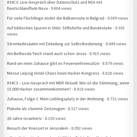
#34C3: Live-Gespräch über Datenschutz und NSA mit
Deutschlandfunk Nova
- 9.604 views
Für viele Flüchtlinge endet die Balkanroute in Belgrad
- 9.589 views
Auf biblischen Spuren in Shilo: Stiftshütte und Bundeslade
- 9.303
views
Stromladesäulen mit Einladung zur Selbstbedienung
- 9.049 views
Am Bethesda-Teich stand auch schon Jesus
- 8.915 views
Rund um mein Zuhause gibt es Feuerwehreinsätze
- 8.879 views
Messe Leipzig Hotel-Chaos beim Hacker-Kongress
- 8.828 views
#34C3 – Live-Gespräch mit MDR Aktuell: Wie ist die Stimmung, wenn
15.000 Hacker zusammenkommen?
- 8.818 views
Zuhause, Folge 1: Mein Lieblingsplatz in der Wohnung
- 8.732 views
Plakate als stumme Zeitzeugen
- 8.327 views
20 Jahre Israelnetz
- 8.150 views
Besuch der Knesset in Jerusalem
- 8.092 views