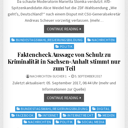
Da schaute Moderatorin Marietta Slomka verdutzt: AfD-
Spitzenkandidatin Alice Weidel hat die ZDF-Wahlsendung „Wie
geht’s, Deutschland?“ nach einem Disput mit CSU-Generalsekretär
Andreas Scheuer vorzeitig verlassen. (mehr…
CONTINUE READING
Posted
BUNDESTAGSWAHL/REGIERUNGSBILDUNG
NACHRICHTEN
in
POLITIK
Faktencheck Aussage von Schulz zu
Kriminalität in Sachsen-Anhalt stimmt nur
zum Teil
NACHRICHTEN-SUCHER 1
5. SEPTEMBER 2017
Zuletzt aktualisiert: 05. September 2017, 06:44 Uhr (mehr und
Informationen zur Quelle)
CONTINUE READING
Posted
BUNDESTAGSWAHL/REGIERUNGSBILDUNG
DIGITAL
in
FACEBOOK
INTERNET
INTERNETRECHT
MEDIEN
NACHRICHTEN
POLITIK
SOCIAL MEDIA