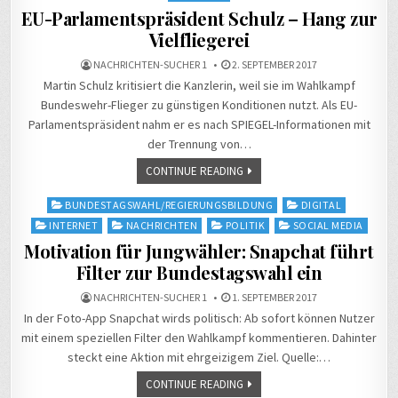
EU-Parlamentspräsident Schulz – Hang zur
Vielfliegerei
NACHRICHTEN-SUCHER 1
2. SEPTEMBER 2017
Martin Schulz kritisiert die Kanzlerin, weil sie im Wahlkampf
Bundeswehr-Flieger zu günstigen Konditionen nutzt. Als EU-
Parlamentspräsident nahm er es nach SPIEGEL-Informationen mit
der Trennung von…
CONTINUE READING
Posted
BUNDESTAGSWAHL/REGIERUNGSBILDUNG
DIGITAL
in
INTERNET
NACHRICHTEN
POLITIK
SOCIAL MEDIA
Motivation für Jungwähler: Snapchat führt
Filter zur Bundestagswahl ein
NACHRICHTEN-SUCHER 1
1. SEPTEMBER 2017
In der Foto-App Snapchat wirds politisch: Ab sofort können Nutzer
mit einem speziellen Filter den Wahlkampf kommentieren. Dahinter
steckt eine Aktion mit ehrgeizigem Ziel. Quelle:…
CONTINUE READING