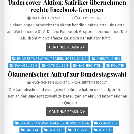
Undercover-Aktion: Satiriker übernehmen
rechte Facebook-Gruppen
NACHRICHTEN-SUCHER 1
4. SEPTEMBER 2017
In einer lange vorbereiteten Aktion hat die Satire-Partei Die Partei
am Wochenende 31 AfD-nahe Facebook-Gruppen übernommen. Die
AfD droht mit Strafanzeige. Doch der Initiator fühlt…
CONTINUE READING
Posted
BUNDESTAGSWAHL/REGIERUNGSBILDUNG
CHRISTLICHES
in
EVANGELISCH
KATHOLISCH
NACHRICHTEN
POLITIK
Ökumenischer Aufruf zur Bundestagswahl
NACHRICHTEN-SUCHER 1
4. SEPTEMBER 2017
Die katholische und evangelische Kirche haben dazu aufgerufen,
sich an der Bundestagswahl zu beteiligen. (mehr und Informationen
zur Quelle)
CONTINUE READING
Posted
BUNDESTAGSWAHL/REGIERUNGSBILDUNG
COMPUTER
in
DIGITAL
GOOGLE
INTERNET
MEDIEN