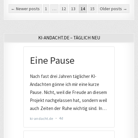
Seitennummerierung
← Newer posts
1
…
12
13
14
15
Older posts →
der
Beiträge
KI-ANDACHT.DE – TÄGLICH NEU