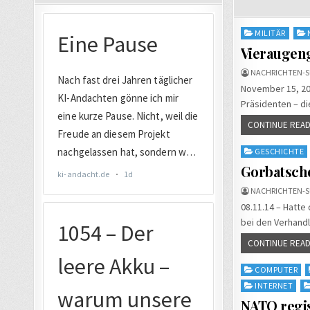
Posted
MILITÄR
in
Vieraugeng
NACHRICHTEN-S
November 15, 201
Präsidenten – d
CONTINUE READ
Posted
GESCHICHTE
in
Gorbatsch
NACHRICHTEN-S
08.11.14 – Hatte
bei den Verhand
CONTINUE READ
Posted
COMPUTER
in
INTERNET
NATO regis