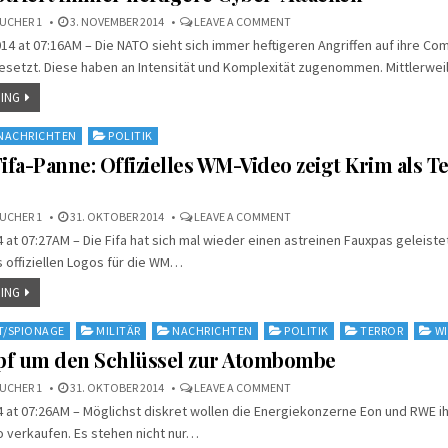
ON
UCHER 1
3. NOVEMBER 2014
LEAVE A COMMENT
NATO
4 at 07:16AM – Die NATO sieht sich immer heftigeren Angriffen auf ihre Co
REGISTRIERT
IMMER
setzt. Diese haben an Intensität und Komplexität zugenommen. Mittlerwe
HEFTIGERE
CYBER-
ATTACKEN
ING
NACHRICHTEN
POLITIK
ifa-Panne: Offizielles WM-Video zeigt Krim als Te
ON
UCHER 1
31. OKTOBER 2014
LEAVE A COMMENT
PEINLICHE
 at 07:27AM – Die Fifa hat sich mal wieder einen astreinen Fauxpas geleistet
FIFA-
PANNE:
 offiziellen Logos für die WM…
OFFIZIELLES
WM-
VIDEO
ING
ZEIGT
KRIM
ALS
T/SPIONAGE
MILITÄR
NACHRICHTEN
POLITIK
TERROR
W
TEIL
RUSSLANDS
pf um den Schlüssel zur Atombombe
ON
UCHER 1
31. OKTOBER 2014
LEAVE A COMMENT
BIETERKAMPF
 at 07:26AM – Möglichst diskret wollen die Energiekonzerne Eon und RWE ih
UM
DEN
 verkaufen. Es stehen nicht nur…
SCHLÜSSEL
ZUR