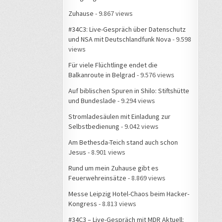
Zuhause
- 9.867 views
#34C3: Live-Gespräch über Datenschutz
und NSA mit Deutschlandfunk Nova
- 9.598
views
Für viele Flüchtlinge endet die
Balkanroute in Belgrad
- 9.576 views
Auf biblischen Spuren in Shilo: Stiftshütte
und Bundeslade
- 9.294 views
Stromladesäulen mit Einladung zur
Selbstbedienung
- 9.042 views
Am Bethesda-Teich stand auch schon
Jesus
- 8.901 views
Rund um mein Zuhause gibt es
Feuerwehreinsätze
- 8.869 views
Messe Leipzig Hotel-Chaos beim Hacker-
Kongress
- 8.813 views
#34C3 – Live-Gespräch mit MDR Aktuell: