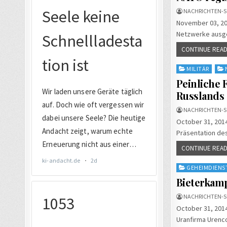
NACHRICHTEN-S
November 03, 201
Netzwerke ausge
CONTINUE READ
Posted
MILITÄR
in
Peinliche F
Russlands
NACHRICHTEN-S
October 31, 2014
Präsentation des
CONTINUE READ
Posted
GEHEIMDIENS
in
Bieterkam
NACHRICHTEN-S
October 31, 2014
Uranfirma Urenco