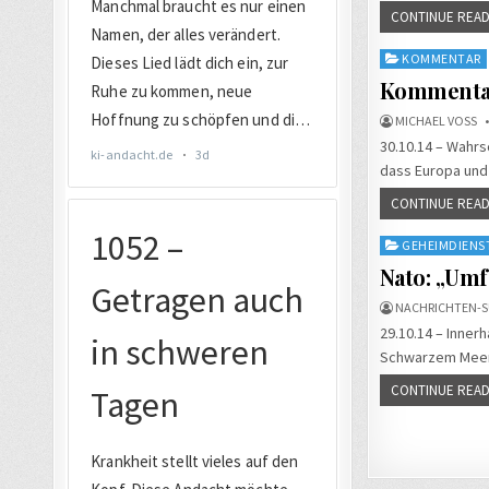
CONTINUE READ
Posted
KOMMENTAR
in
Kommentar
MICHAEL VOSS
30.10.14 – Wahr
dass Europa und 
CONTINUE READ
Posted
GEHEIMDIENS
in
Nato: „Umf
NACHRICHTEN-S
29.10.14 – Inner
Schwarzem Meer 
CONTINUE READ
Seiten
der