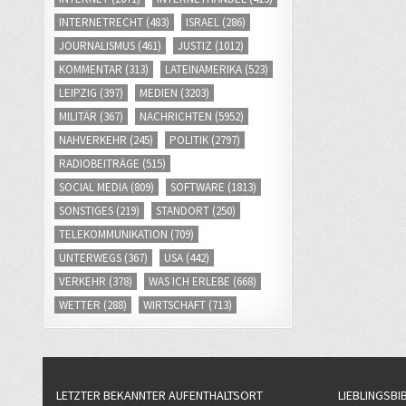
INTERNETRECHT
(483)
ISRAEL
(286)
JOURNALISMUS
(461)
JUSTIZ
(1012)
KOMMENTAR
(313)
LATEINAMERIKA
(523)
LEIPZIG
(397)
MEDIEN
(3203)
MILITÄR
(367)
NACHRICHTEN
(5952)
NAHVERKEHR
(245)
POLITIK
(2797)
RADIOBEITRÄGE
(515)
SOCIAL MEDIA
(809)
SOFTWARE
(1813)
SONSTIGES
(219)
STANDORT
(250)
TELEKOMMUNIKATION
(709)
UNTERWEGS
(367)
USA
(442)
VERKEHR
(378)
WAS ICH ERLEBE
(668)
WETTER
(288)
WIRTSCHAFT
(713)
LETZTER BEKANNTER AUFENTHALTSORT
LIEBLINGSBI