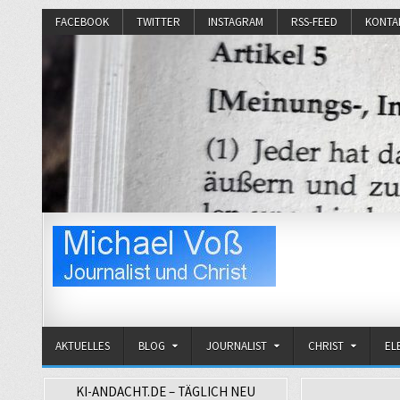
FACEBOOK
TWITTER
INSTAGRAM
RSS-FEED
KONTA
Michael Voß
Journalist und Christ
AKTUELLES
BLOG
JOURNALIST
CHRIST
EL
KI-ANDACHT.DE – TÄGLICH NEU