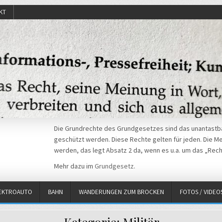
KT
Die Grundrechte des Grundgesetzes sind das unantastba
geschützt werden. Diese Rechte gelten für jeden. Die Mei
werden, das legt Absatz 2 da, wenn es u.a. um das „Rech
Mehr dazu im
Grundgesetz
.
EKTROAUTO
BAHN
WANDERUNGEN ZUM BROCKEN
FOTOS / VIDEO
Kategorie:
Militär