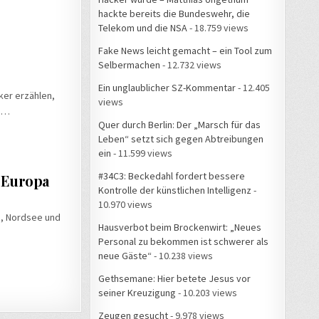
hackte bereits die Bundeswehr, die
Telekom und die NSA
- 18.759 views
Fake News leicht gemacht – ein Tool zum
Selbermachen
- 12.732 views
Ein unglaublicher SZ-Kommentar
- 12.405
ker erzählen,
views
en…
Quer durch Berlin: Der „Marsch für das
Leben“ setzt sich gegen Abtreibungen
ein
- 11.599 views
#34C3: Beckedahl fordert bessere
n Europa
Kontrolle der künstlichen Intelligenz
-
10.970 views
e, Nordsee und
Hausverbot beim Brockenwirt: „Neues
Personal zu bekommen ist schwerer als
neue Gäste“
- 10.238 views
Gethsemane: Hier betete Jesus vor
seiner Kreuzigung
- 10.203 views
Zeugen gesucht
- 9.978 views