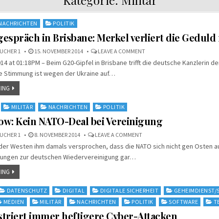
NACHRICHTEN
POLITIK
espräch in Brisbane: Merkel verliert die Geduld 
ON
UCHER 1
15. NOVEMBER 2014
LEAVE A COMMENT
VIERAUGENGESPRÄCH
4 at 01:18PM – Beim G20-Gipfel in Brisbane trifft die deutsche Kanzlerin d
IN
BRISBANE:
ie Stimmung ist wegen der Ukraine auf…
MERKEL
VERLIERT
DIE
ING
GEDULD
MIT
PUTIN
MILITÄR
NACHRICHTEN
POLITIK
ow: Kein NATO-Deal bei Vereinigung
ON
UCHER 1
8. NOVEMBER 2014
LEAVE A COMMENT
GORBATSCHOW:
 der Westen ihm damals versprochen, dass die NATO sich nicht gen Osten a
KEIN
NATO-
lungen zur deutschen Wiedervereinigung gar…
DEAL
BEI
VEREINIGUNG
ING
DATENSCHUTZ
DIGITAL
DIGITALE SICHERHEIT
GEHEIMDIENST/
MEDIEN
MILITÄR
NACHRICHTEN
POLITIK
SOFTWARE
T
triert immer heftigere Cyber-Attacken