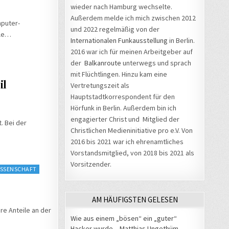
wieder nach Hamburg wechselte.
Außerdem melde ich mich zwischen 2012
mputer-
und 2022 regelmäßig von der
ile…
Internationalen Funkausstellung
in Berlin.
2016 war ich für meinen Arbeitgeber auf
der
Balkanroute
unterwegs und sprach
mit Flüchtlingen. Hinzu kam eine
il
Vertretungszeit als
Hauptstadtkorrespondent für den
Hörfunk in Berlin. Außerdem bin ich
engagierter Christ und Mitglied der
. Bei der
Christlichen Medieninitiative pro e.V. Von
2016 bis 2021 war ich ehrenamtliches
Vorstandsmitglied, von 2018 bis 2021 als
Vorsitzender.
ISSENSCHAFT
AM HÄUFIGSTEN GELESEN
re Anteile an der
Wie aus einem „bösen“ ein „guter“
Hacker wurde – Matthias Ungethüm