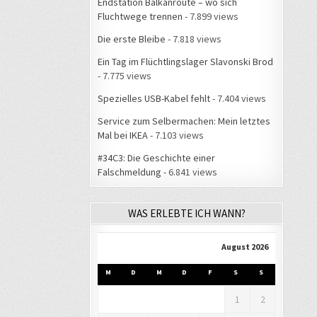
Endstation Balkanroute – wo sich
Fluchtwege trennen
- 7.899 views
Die erste Bleibe
- 7.818 views
Ein Tag im Flüchtlingslager Slavonski Brod
- 7.775 views
Spezielles USB-Kabel fehlt
- 7.404 views
Service zum Selbermachen: Mein letztes
Mal bei IKEA
- 7.103 views
#34C3: Die Geschichte einer
Falschmeldung
- 6.841 views
WAS ERLEBTE ICH WANN?
August 2026
M
D
M
D
F
S
S
1
2