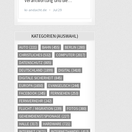
KATEGORIEN (AUSWAHL)
AUTO
(221)
BAHN
(455)
BERLIN
(280)
CHRISTLICHES
(532)
COMPUTER
(2017)
DATENSCHUTZ
(805)
DEUTSCHLAND
(1899)
DIGITAL
(3418)
DIGITALE SICHERHEIT
(845)
EUROPA
(1650)
EVANGELISCH
(244)
FACEBOOK
(245)
FERNSEHEN
(253)
FERNVERKEHR
(242)
FLUCHT / MIGRATION
(239)
FOTOS
(380)
GEHEIMDIENST/SPIONAGE
(227)
HALLE
(317)
HARDWARE
(721)
INTERNET
(2671)
INTERNETHANDEL
(413)