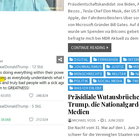
Präsidentschaftskandidat Joe Biden, 
Bezos , Tesla-Chef Elon Musk, der US-
Apple, der Fahrdienstleisters Uber s
von Microsoft-Gründer Bill Gates. Auf
wurde um Spenden via Bitcoins gebete
befragte mich bei MDR Aktuell zu dem
CONTINUE READING
Posted
DIGITAL
FERNSEHEN
INTER
in
JOURNALISMUS
JUSTIZ
ME
MENSCHRECHTE
MILITÄR
N
POLITIK
SOCIAL MEDIA
TWI
WAS ICH ERLEBE
Präsidiale Wutausbrüche
Trump, die Nationalgard
Medien
MICHAEL VOSS
1. JUNI 2020
Die Nacht vom 31. Mai auf den 1. Juni 
schwer für die Vereinigten Staaten vo