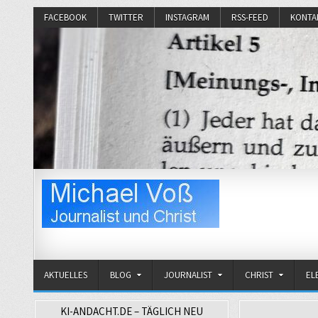
FACEBOOK
TWITTER
INSTAGRAM
RSS-FEED
KONTA
Michael Voß
Journalist und Christ
AKTUELLES
BLOG
JOURNALIST
CHRIST
EL
KI-ANDACHT.DE – TÄGLICH NEU