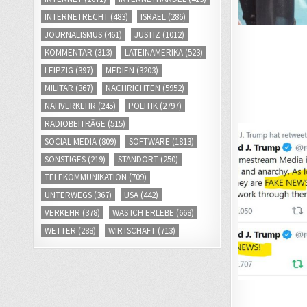
INTERNETRECHT
(483)
ISRAEL
(286)
JOURNALISMUS
(461)
JUSTIZ
(1012)
KOMMENTAR
(313)
LATEINAMERIKA
(523)
LEIPZIG
(397)
MEDIEN
(3203)
MILITÄR
(367)
NACHRICHTEN
(5952)
NAHVERKEHR
(245)
POLITIK
(2797)
RADIOBEITRÄGE
(515)
SOCIAL MEDIA
(809)
SOFTWARE
(1813)
SONSTIGES
(219)
STANDORT
(250)
TELEKOMMUNIKATION
(709)
UNTERWEGS
(367)
USA
(442)
VERKEHR
(378)
WAS ICH ERLEBE
(668)
WETTER
(288)
WIRTSCHAFT
(713)