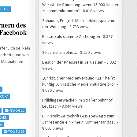
Wie ist die Stimmung, wenn 15.000 Hacker
LITIK
zusammenkommen?
- 8.818 views
Zuhause, Folge 1: Mein Lieblingsplatz in
gnern des
der Wohnung
- 8.733 views
 Facebook
Plakate als stumme Zeitzeugen
- 8.327
views
fen, ich sei kein
20 Jahre Israelnetz
- 8.150 views
 arbeite und weil
na-Maßnahmen
Besuch der Knesset in Jerusalem
- 8.092
views
„Christlicher Medienverbund KEP“ heißt
künftig „Christliche Medieninitiative pro“
-
A
8.086 views
ROPA
Frühlingserwachen im Straßenbahnhof
Leutzsch
- 8.044 views
E
GOOGLE
BFP stellt Zeitschrift GEISTbewegt! zum
DIEN
Jahresende ein – mein Kommentar dazu
-
IA
8.005 views
YOUTUBE