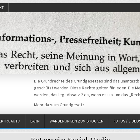
KT
Die Grundrechte des Grundgesetzes sind das unantastba
geschützt werden. Diese Rechte gelten für jeden. Die Mei
werden, das legt Absatz 2 da, wenn es u.a. um das „Rech
Mehr dazu im
Grundgesetz
.
EKTROAUTO
BAHN
WANDERUNGEN ZUM BROCKEN
FOTOS / VIDEO
Kategorie:
Social Media