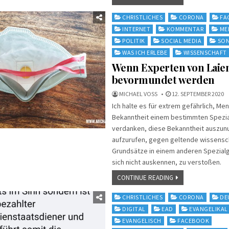
Posted
CHRISTLICHES
CORONA
FA
in
INTERNET
KOMMENTAR
ME
POLITIK
SOCIAL MEDIA
SON
WAS ICH ERLEBE
WISSENSCHAFT
Wenn Experten von Laie
bevormundet werden
MICHAEL VOSS
12. SEPTEMBER 2020
Ich halte es für extrem gefährlich, Men
Bekanntheit einem bestimmten Spezia
verdanken, diese Bekanntheit auszun
aufzurufen, gegen geltende wissensch
Grundsätze in einem anderen Spezialg
sich nicht auskennen, zu verstoßen.
CONTINUE READING
Posted
CHRISTLICHES
CORONA
DE
in
DIGITAL
EAD
EVANGELIKAL
EVANGELISCH
FACEBOOK