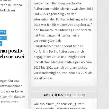
wieder nach Hamburg wechselte.
rade in Corona-
Außerdem melde ich mich zwischen 2012
ödlich sein.
und 2022 regelmäßig von der
Internationalen Funkausstellung
in Berlin.
2016 war ich für meinen Arbeitgeber auf
der
Balkanroute
unterwegs und sprach
TAR
mit Flüchtlingen. Hinzu kam eine
ITIK
Vertretungszeit als
A
Hauptstadtkorrespondent für den
au positiv
Hörfunk in Berlin. Außerdem bin ich
ch vor zwei
engagierter Christ und Mitglied der
Christlichen Medieninitiative pro e.V. Von
2016 bis 2021 war ich ehrenamtliches
Vorstandsmitglied, von 2018 bis 2021 als
Vorsitzender.
gegen Corona
Schutzmaßnahmen
t, dass er keine
AM HÄUFIGSTEN GELESEN
itter mit, dass er
estet wurden.
Wie aus einem „bösen“ ein „guter“
Hacker wurde – Matthias Ungethüm