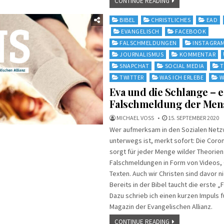
CONTINUE READING
Posted
BIBEL
CHRISTLICHES
EAD
in
EVANGELISCH
FACEBOOK
FALSCHMELDUNGEN
INSTAGRA
JOURNALISMUS
KOMMENTAR
SNAPCHAT
SOCIAL MEDIA
T
TWITTER
WAS ICH ERLEBE
W
Eva und die Schlange – e
Falschmeldung der Men
MICHAEL VOSS
15. SEPTEMBER 2020
Wer aufmerksam in den Sozialen Net
unterwegs ist, merkt sofort: Die Cor
sorgt für jeder Menge wilder Theorien
Falschmeldungen in Form von Videos, 
Texten. Auch wir Christen sind davor n
Bereits in der Bibel taucht die erste „
Dazu schrieb ich einen kurzen Impuls 
Magazin der Evangelischen Allianz.
CONTINUE READING