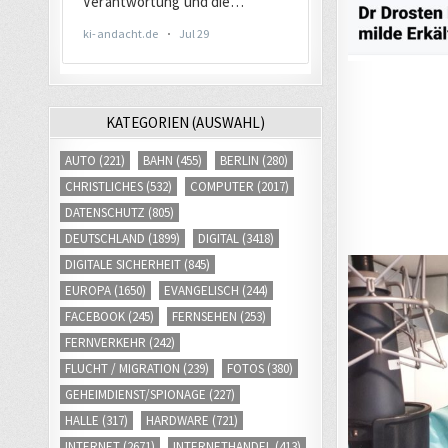
KATEGORIEN (AUSWAHL)
AUTO
(221)
BAHN
(455)
BERLIN
(280)
CHRISTLICHES
(532)
COMPUTER
(2017)
DATENSCHUTZ
(805)
DEUTSCHLAND
(1899)
DIGITAL
(3418)
DIGITALE SICHERHEIT
(845)
EUROPA
(1650)
EVANGELISCH
(244)
FACEBOOK
(245)
FERNSEHEN
(253)
FERNVERKEHR
(242)
FLUCHT / MIGRATION
(239)
FOTOS
(380)
GEHEIMDIENST/SPIONAGE
(227)
HALLE
(317)
HARDWARE
(721)
INTERNET
(2671)
INTERNETHANDEL
(413)