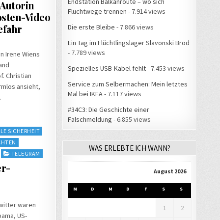
Endstation Balkanroute – wo sich
 Autorin
Fluchtwege trennen
- 7.914 views
osten-Video
efahr
Die erste Bleibe
- 7.866 views
Ein Tag im Flüchtlingslager Slavonski Brod
- 7.789 views
rin Irene Wiens
land
Spezielles USB-Kabel fehlt
- 7.453 views
f. Christian
Service zum Selbermachen: Mein letztes
rmlos ansieht,
Mal bei IKEA
- 7.117 views
.
#34C3: Die Geschichte einer
Falschmeldung
- 6.855 views
LE SICHERHEIT
CHTEN
WAS ERLEBTE ICH WANN?
TELEGRAM
er-
August 2026
M
D
M
D
F
S
S
witter waren
1
2
bama, US-