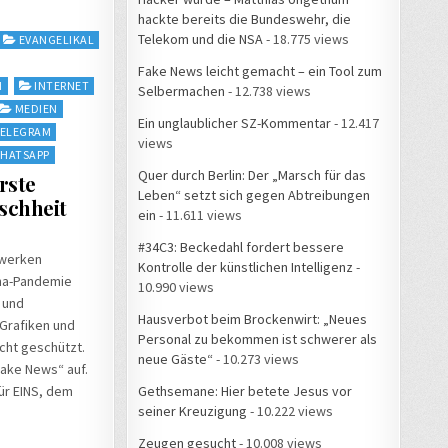
hackte bereits die Bundeswehr, die
Telekom und die NSA
- 18.775 views
EVANGELIKAL
Fake News leicht gemacht – ein Tool zum
M
INTERNET
Selbermachen
- 12.738 views
MEDIEN
Ein unglaublicher SZ-Kommentar
- 12.417
ELEGRAM
views
HATSAPP
Quer durch Berlin: Der „Marsch für das
rste
Leben“ setzt sich gegen Abtreibungen
schheit
ein
- 11.611 views
#34C3: Beckedahl fordert bessere
zwerken
Kontrolle der künstlichen Intelligenz
-
ona-Pandemie
10.990 views
 und
Hausverbot beim Brockenwirt: „Neues
Grafiken und
Personal zu bekommen ist schwerer als
icht geschützt.
neue Gäste“
- 10.273 views
Fake News“ auf.
Gethsemane: Hier betete Jesus vor
für EINS, dem
seiner Kreuzigung
- 10.222 views
Zeugen gesucht
- 10.008 views