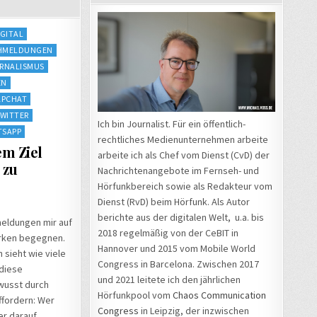
IGITAL
HMELDUNGEN
RNALISMUS
EN
APCHAT
WITTER
Ich bin Journalist. Für ein öffentlich-
TSAPP
rechtliches Medienunternehmen arbeite
m Ziel
arbeite ich als Chef vom Dienst (CvD) der
 zu
Nachrichtenangebote im Fernseh- und
Hörfunkbereich sowie als Redakteur vom
Dienst (RvD) beim Hörfunk. Als Autor
berichte aus der digitalen Welt, u.a. bis
meldungen mir auf
2018 regelmäßig von der CeBIT in
erken begegnen.
Hannover und 2015 vom Mobile World
sieht wie viele
Congress in Barcelona. Zwischen 2017
diese
und 2021 leitete ich den jährlichen
wusst durch
Hörfunkpool vom
Chaos Communication
uffordern: Wer
Congress
in Leipzig, der inzwischen
er darauf