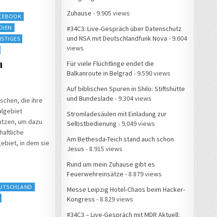
Zuhause
- 9.905 views
CEBOOK
DIEN
#34C3: Live-Gespräch über Datenschutz
und NSA mit Deutschlandfunk Nova
- 9.604
STIGES
views
n
Für viele Flüchtlinge endet die
Balkanroute in Belgrad
- 9.590 views
Auf biblischen Spuren in Shilo: Stiftshütte
und Bundeslade
- 9.304 views
schen, die ihre
lgebiet
Stromladesäulen mit Einladung zur
utzen, um dazu
Selbstbedienung
- 9.049 views
aftliche
Am Bethesda-Teich stand auch schon
ebiet, in dem sie
Jesus
- 8.915 views
Rund um mein Zuhause gibt es
Feuerwehreinsätze
- 8.879 views
UTSCHLAND
Messe Leipzig Hotel-Chaos beim Hacker-
Kongress
- 8.829 views
#34C3 – Live-Gespräch mit MDR Aktuell: