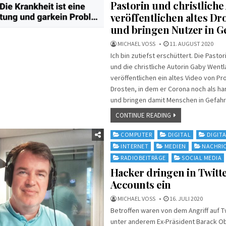
Pastorin und christliche
veröffentlichen altes Dr
und bringen Nutzer in G
MICHAEL VOSS
11. AUGUST 2020
Ich bin zutiefst erschüttert. Die Pasto
und die christliche Autorin Gaby Went
veröffentlichen ein altes Video von Pro
Drosten, in dem er Corona noch als ha
und bringen damit Menschen in Gefahr
CONTINUE READING
Posted
COMPUTER
DIGITAL
DIGITA
in
INTERNET
MEDIEN
NACHRI
RADIOBEITRÄGE
SOCIAL MEDIA
Hacker dringen in Twitt
Accounts ein
MICHAEL VOSS
16. JULI 2020
Betroffen waren von dem Angriff auf T
unter anderem Ex-Präsident Barack O