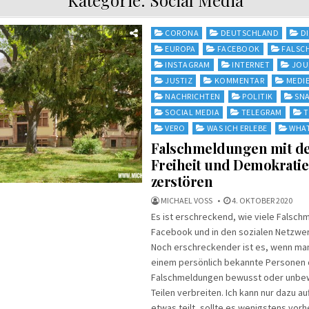
Posted
CORONA
DEUTSCHLAND
D
in
EUROPA
FACEBOOK
FALSC
INSTAGRAM
INTERNET
JOU
JUSTIZ
KOMMENTAR
MEDI
NACHRICHTEN
POLITIK
SN
SOCIAL MEDIA
TELEGRAM
T
VERO
WAS ICH ERLEBE
WHA
Falschmeldungen mit de
Freiheit und Demokratie
zerstören
MICHAEL VOSS
4. OKTOBER 2020
Es ist erschreckend, wie viele Falsch
Facebook und in den sozialen Netzw
Noch erschreckender ist es, wenn man 
einem persönlich bekannte Personen 
Falschmeldungen bewusst oder unbe
Teilen verbreiten. Ich kann nur dazu a
etwas teilt, sollte es wenigstens vorh