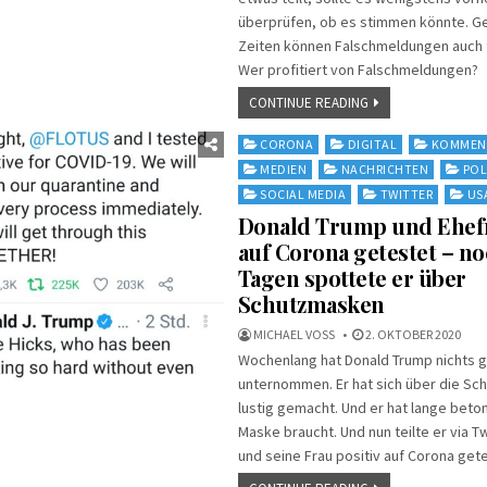
überprüfen, ob es stimmen könnte. Ge
Zeiten können Falschmeldungen auch t
Wer profitiert von Falschmeldungen?
CONTINUE READING
Posted
CORONA
DIGITAL
KOMMEN
in
MEDIEN
NACHRICHTEN
POL
SOCIAL MEDIA
TWITTER
US
Donald Trump und Ehefr
auf Corona getestet – no
Tagen spottete er über
Schutzmasken
MICHAEL VOSS
2. OKTOBER 2020
Wochenlang hat Donald Trump nichts 
unternommen. Er hat sich über die 
lustig gemacht. Und er hat lange beton
Maske braucht. Und nun teilte er via Tw
und seine Frau positiv auf Corona get