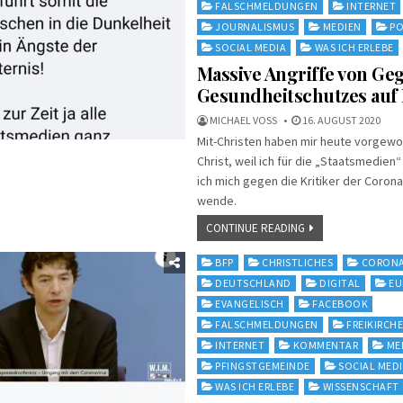
FALSCHMELDUNGEN
INTERNET
JOURNALISMUS
MEDIEN
PO
SOCIAL MEDIA
WAS ICH ERLEBE
Massive Angriffe von Ge
Gesundheitschutzes auf
MICHAEL VOSS
16. AUGUST 2020
Mit-Christen haben mir heute vorgewor
Christ, weil ich für die „Staatsmedien“
ich mich gegen die Kritiker der Coro
wende.
CONTINUE READING
Posted
BFP
CHRISTLICHES
CORON
in
DEUTSCHLAND
DIGITAL
EU
EVANGELISCH
FACEBOOK
FALSCHMELDUNGEN
FREIKIRCH
INTERNET
KOMMENTAR
ME
PFINGSTGEMEINDE
SOCIAL MED
WAS ICH ERLEBE
WISSENSCHAFT