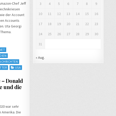
Amazon-Chef Jeff
3
4
5
6
7
8
9
Technikriesen
10
11
12
13
14
15
16
owie der Account
 den Accounts
17
18
19
20
21
22
23
n. Uta Georgi
 Thema.
24
25
26
27
28
29
30
31
NET
DIEN
« Aug.
ACHRICHTEN
TTER
USA
 – Donald
e und die
2020 war sehr
n Amerika. Die