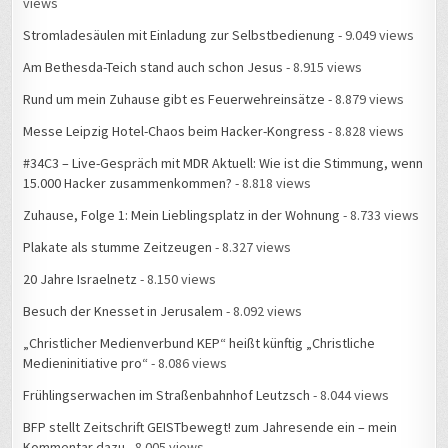
views
Stromladesäulen mit Einladung zur Selbstbedienung
- 9.049 views
Am Bethesda-Teich stand auch schon Jesus
- 8.915 views
Rund um mein Zuhause gibt es Feuerwehreinsätze
- 8.879 views
Messe Leipzig Hotel-Chaos beim Hacker-Kongress
- 8.828 views
#34C3 – Live-Gespräch mit MDR Aktuell: Wie ist die Stimmung, wenn
15.000 Hacker zusammenkommen?
- 8.818 views
Zuhause, Folge 1: Mein Lieblingsplatz in der Wohnung
- 8.733 views
Plakate als stumme Zeitzeugen
- 8.327 views
20 Jahre Israelnetz
- 8.150 views
Besuch der Knesset in Jerusalem
- 8.092 views
„Christlicher Medienverbund KEP“ heißt künftig „Christliche
Medieninitiative pro“
- 8.086 views
Frühlingserwachen im Straßenbahnhof Leutzsch
- 8.044 views
BFP stellt Zeitschrift GEISTbewegt! zum Jahresende ein – mein
Kommentar dazu
- 8.005 views