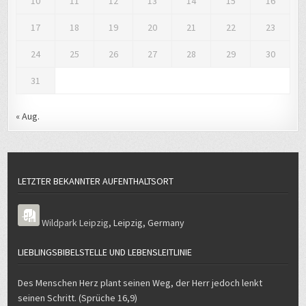
10
11
12
13
14
15
16
17
18
19
20
21
22
23
24
25
26
27
28
29
30
31
« Aug.
LETZTER BEKANNTER AUFENTHALTSORT
Wildpark Leipzig
,
Leipzig
,
Germany
LIEBLINGSBIBELSTELLE UND LEBENSLEITLINIE
Des Menschen Herz plant seinen Weg, der Herr jedoch lenkt
seinen Schritt. (Sprüche 16,9)