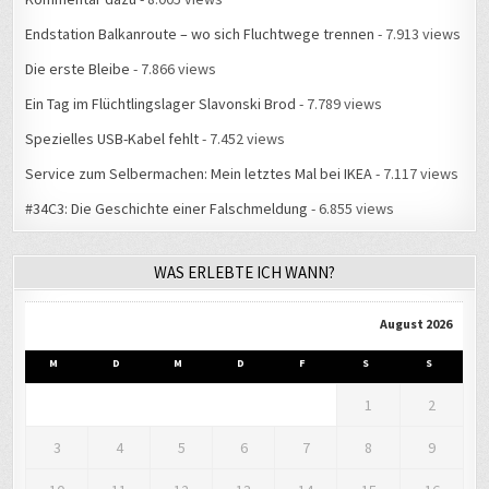
Endstation Balkanroute – wo sich Fluchtwege trennen
- 7.913 views
Die erste Bleibe
- 7.866 views
Ein Tag im Flüchtlingslager Slavonski Brod
- 7.789 views
Spezielles USB-Kabel fehlt
- 7.452 views
Service zum Selbermachen: Mein letztes Mal bei IKEA
- 7.117 views
#34C3: Die Geschichte einer Falschmeldung
- 6.855 views
WAS ERLEBTE ICH WANN?
August 2026
M
D
M
D
F
S
S
1
2
3
4
5
6
7
8
9