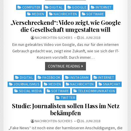
Posted
COMPUTER
DIGITAL
GOOGLE
INTERNET
in
MEDIEN
NACHRICHTEN
SOFTWARE
„Verschreckend“: Video zeigt, wie Google
die Gesellschaft umgestalten will
NACHRICHTEN-SUCHER 5
26. JUNI 2018
Ein nun geleaktes Video von Google, das nur für den internen
Gebrauch gedacht war, zeigt eine Zukunft, wie sie sich der IT-
Konzern vorstellt. Durch immer…
CONTINUE READING
Posted
DIGITAL
FACEBOOK
INSTAGRAM
INTERNET
in
JOURNALISMUS
MEDIEN
NACHRICHTEN
SNAPCHAT
SOCIAL MEDIA
SOFTWARE
TELEKOMMUNIKATION
TWITTER
Studie: Journalisten sollen Hass im Netz
bekämpfen
NACHRICHTEN-SUCHER 5
26. JUNI 2018
„Fake News“ ist noch eine der harmloseren Anschuldigungen, die