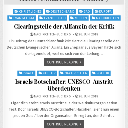
Posted
CHRISTLICHES
DEUTSCHLAND
EAD
EUROPA
in
EVANGELIKAL
EVANGELISCH
MEDIEN
NACHRICHTEN
Clearingstelle der Allianz in der Kritik
NACHRICHTEN-SUCHER 5
26. JUNI 2018
Ein Beitrag des Deutschlandfunk kritisiert die Clearingsstelle der
Deutschen Evangelischen Allianz. Ein Ehepaar aus Bayern hatte sich
dort gemeldet, weil es sich von der Leitung…
CONTINUE READING
Posted
ISRAEL
KULTUR
NACHRICHTEN
POLITIK
in
Israels Botschafter: UNESCO-Austritt
überdenken
NACHRICHTEN-SUCHER 5
26. JUNI 2018
Eigentlich steht Israels Austritt aus der Weltkulturorganisation
fest. Doch Israels UNESCO-Botschafter, Hacohen, sieht nun einen
„neuen Geist“ bei der Organisation. Er regt an, den Schritt…
CONTINUE READING