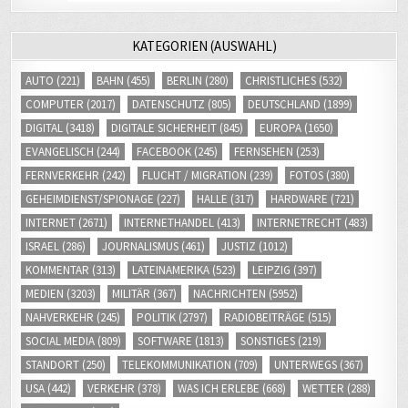
KATEGORIEN (AUSWAHL)
AUTO
(221)
BAHN
(455)
BERLIN
(280)
CHRISTLICHES
(532)
COMPUTER
(2017)
DATENSCHUTZ
(805)
DEUTSCHLAND
(1899)
DIGITAL
(3418)
DIGITALE SICHERHEIT
(845)
EUROPA
(1650)
EVANGELISCH
(244)
FACEBOOK
(245)
FERNSEHEN
(253)
FERNVERKEHR
(242)
FLUCHT / MIGRATION
(239)
FOTOS
(380)
GEHEIMDIENST/SPIONAGE
(227)
HALLE
(317)
HARDWARE
(721)
INTERNET
(2671)
INTERNETHANDEL
(413)
INTERNETRECHT
(483)
ISRAEL
(286)
JOURNALISMUS
(461)
JUSTIZ
(1012)
KOMMENTAR
(313)
LATEINAMERIKA
(523)
LEIPZIG
(397)
MEDIEN
(3203)
MILITÄR
(367)
NACHRICHTEN
(5952)
NAHVERKEHR
(245)
POLITIK
(2797)
RADIOBEITRÄGE
(515)
SOCIAL MEDIA
(809)
SOFTWARE
(1813)
SONSTIGES
(219)
STANDORT
(250)
TELEKOMMUNIKATION
(709)
UNTERWEGS
(367)
USA
(442)
VERKEHR
(378)
WAS ICH ERLEBE
(668)
WETTER
(288)