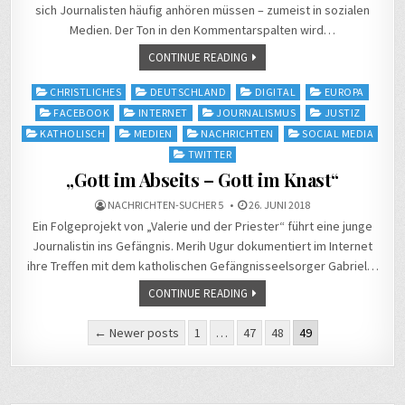
sich Journalisten häufig anhören müssen – zumeist in sozialen
Medien. Der Ton in den Kommentarspalten wird…
CONTINUE READING
Posted
CHRISTLICHES
DEUTSCHLAND
DIGITAL
EUROPA
in
FACEBOOK
INTERNET
JOURNALISMUS
JUSTIZ
KATHOLISCH
MEDIEN
NACHRICHTEN
SOCIAL MEDIA
TWITTER
„Gott im Abseits – Gott im Knast“
NACHRICHTEN-SUCHER 5
26. JUNI 2018
Ein Folgeprojekt von „Valerie und der Priester“ führt eine junge
Journalistin ins Gefängnis. Merih Ugur dokumentiert im Internet
ihre Treffen mit dem katholischen Gefängnisseelsorger Gabriel…
CONTINUE READING
Seitennummerierung
← Newer posts
1
…
47
48
49
der
Beiträge